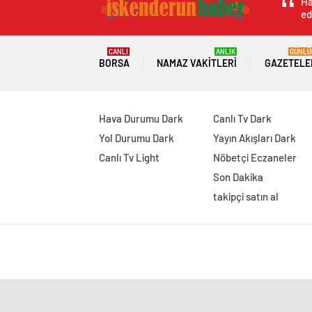
Ha
ed
CANLI
ANLIK
GÜNLÜ
BORSA
NAMAZ VAKITLERI
GAZETELE
Hava Durumu Dark
Canlı Tv Dark
Yol Durumu Dark
Yayın Akışları Dark
Canlı Tv Light
Nöbetçi Eczaneler
Son Dakika
takipçi satın al