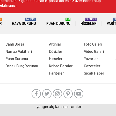
berleri anlık güncel olarak e-posta adresiniz üzerinden takip
ebilirsiniz.
K
TAHMİNİ
LİG
EKONOMİ
E
R
HAVA DURUMU
PUAN DURUMU
HISSELER
PARI
Canlı Borsa
Altınlar
Foto Galeri
Namaz Vakitleri
Dövizler
Video Galeri
Puan Durumu
Hisseler
Yazarlar
Örnek Burç Yorumu
Kripto Paralar
Gazeteler
Pariteler
Sıcak Haber
yangın algılama sistemleri