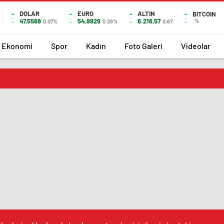
DOLAR
EURO
ALTIN
BITCOIN
47,5568
54,9929
6.216,57
%
0.07%
0.26%
0,67
Ekonomi
Spor
Kadın
Foto Galeri
Videolar