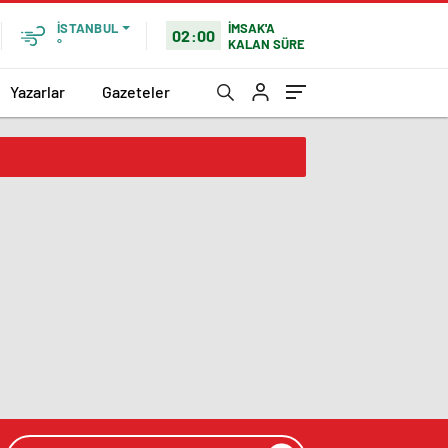
İMSAK'A
İSTANBUL
02:00
KALAN SÜRE
°
Yazarlar
Gazeteler