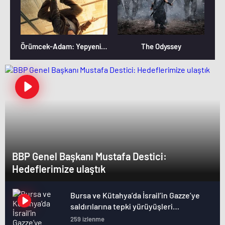
Örümcek-Adam: Yepyeni Bir Gün
The Odyssey
BBP Genel Başkanı Mustafa Destici:
Hedeflerimize ulaştık
Bursa ve Kütahya’da İsrail’in Gazze’ye
saldırılarına tepki yürüyüşleri
düzenlendi
259 izlenme