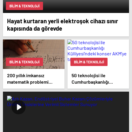
BILIM & TEKNOLOJI
Hayat kurtaran yerli elektroşok cihazı sınır
kapısında da görevde
BILIM & TEKNOLOJI
BILIM & TEKNOLOJI
200 yıllık imkansız
5G teknolojisi ile
matematik problemi
Cumhurbaşkanlığı
çözüldü
Külliyesi’ndeki konser
AKM’ye taşındı