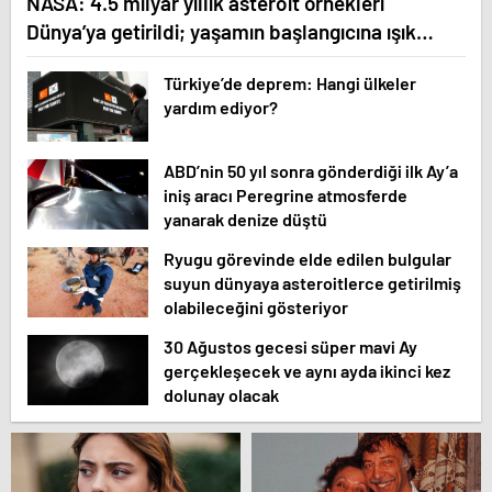
NASA: 4.5 milyar yıllık asteroit örnekleri
Dünya’ya getirildi; yaşamın başlangıcına ışık
tutabilir
Türkiye’de deprem: Hangi ülkeler
yardım ediyor?
ABD’nin 50 yıl sonra gönderdiği ilk Ay’a
iniş aracı Peregrine atmosferde
yanarak denize düştü
Ryugu görevinde elde edilen bulgular
suyun dünyaya asteroitlerce getirilmiş
olabileceğini gösteriyor
30 Ağustos gecesi süper mavi Ay
gerçekleşecek ve aynı ayda ikinci kez
dolunay olacak