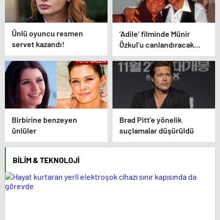
Ünlü oyuncu resmen
‘Adile’ filminde Münir
servet kazandı!
Özkul’u canlandıracak
isim belli oldu
Birbirine benzeyen
Brad Pitt’e yönelik
ünlüler
suçlamalar düşürüldü
BILIM & TEKNOLOJI