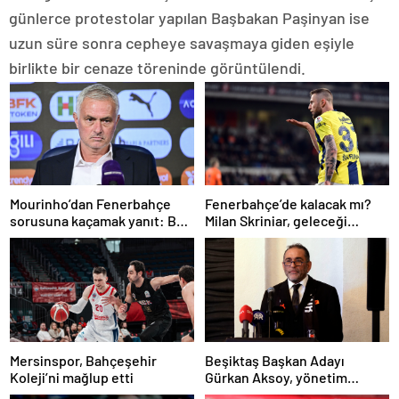
günlerce protestolar yapılan Başbakan Paşinyan ise
uzun süre sonra cepheye savaşmaya giden eşiyle
birlikte bir cenaze töreninde görüntülendi.
Mourinho’dan Fenerbahçe
Fenerbahçe’de kalacak mı?
sorusuna kaçamak yanıt: Bu
Milan Skriniar, geleceği
soruyu anlamadım
hakkında konuştu
Mersinspor, Bahçeşehir
Beşiktaş Başkan Adayı
Koleji’ni mağlup etti
Gürkan Aksoy, yönetim
kurulunu tanıttı