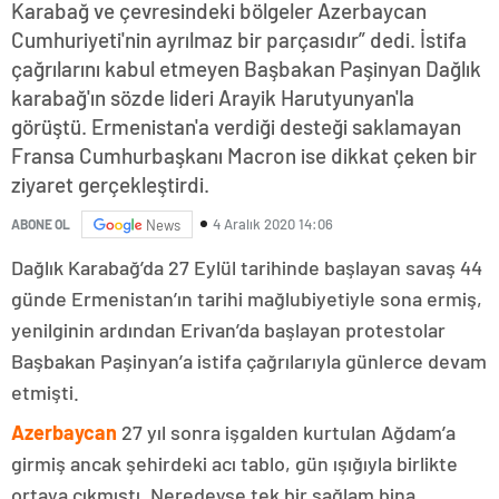
Karabağ ve çevresindeki bölgeler Azerbaycan
Cumhuriyeti'nin ayrılmaz bir parçasıdır” dedi. İstifa
çağrılarını kabul etmeyen Başbakan Paşinyan Dağlık
karabağ'ın sözde lideri Arayik Harutyunyan'la
görüştü. Ermenistan'a verdiği desteği saklamayan
Fransa Cumhurbaşkanı Macron ise dikkat çeken bir
ziyaret gerçekleştirdi.
4 Aralık 2020 14:06
ABONE OL
News
Dağlık Karabağ’da 27 Eylül tarihinde başlayan savaş 44
günde Ermenistan’ın tarihi mağlubiyetiyle sona ermiş,
yenilginin ardından Erivan’da başlayan protestolar
Başbakan Paşinyan’a istifa çağrılarıyla günlerce devam
etmişti.
Azerbaycan
27 yıl sonra işgalden kurtulan Ağdam’a
girmiş ancak şehirdeki acı tablo, gün ışığıyla birlikte
ortaya çıkmıştı. Neredeyse tek bir sağlam bina