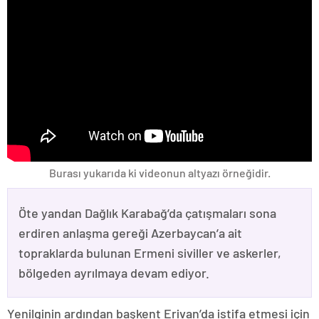
Burası yukarıda ki videonun altyazı örneğidir.
Öte yandan Dağlık Karabağ’da çatışmaları sona
erdiren anlaşma gereği Azerbaycan’a ait
topraklarda bulunan Ermeni siviller ve askerler,
bölgeden ayrılmaya devam ediyor.
Yenilginin ardından başkent Erivan’da istifa etmesi için