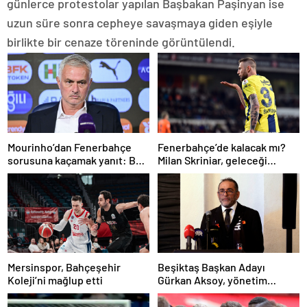
günlerce protestolar yapılan Başbakan Paşinyan ise
uzun süre sonra cepheye savaşmaya giden eşiyle
birlikte bir cenaze töreninde görüntülendi.
Mourinho’dan Fenerbahçe
Fenerbahçe’de kalacak mı?
sorusuna kaçamak yanıt: Bu
Milan Skriniar, geleceği
soruyu anlamadım
hakkında konuştu
Mersinspor, Bahçeşehir
Beşiktaş Başkan Adayı
Koleji’ni mağlup etti
Gürkan Aksoy, yönetim
kurulunu tanıttı