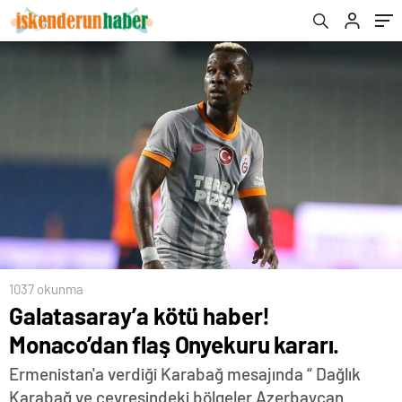
1037 okunma
Galatasaray’a kötü haber!
Monaco’dan flaş Onyekuru kararı.
Ermenistan'a verdiği Karabağ mesajında “ Dağlık
Karabağ ve çevresindeki bölgeler Azerbaycan