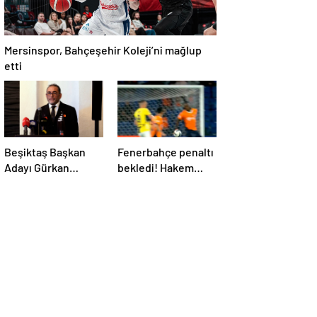
Mersinspor, Bahçeşehir Koleji’ni mağlup
etti
Beşiktaş Başkan
Fenerbahçe penaltı
Adayı Gürkan
bekledi! Hakem
Aksoy, yönetim
VAR’dan izleyip
kurulunu tanıttı
oyunu sürdürdü