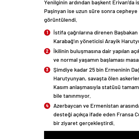
Yenilginin ardından başkent Erivan’da i
Paşinyan ise uzun süre sonra cepheye s
görüntülendi.
İstifa çağrılarına direnen Başbakan
Karabağ’ın yöneticisi Arayik Haruty
İkilinin buluşmasına dair yapılan a
ve normal yaşamın başlaması masaya
Şimdiye kadar 25 bin Ermeninin Dağ
Harutyunyan, savaşta ölen askerleri
Kasım anlaşmasıyla statüsü tamame
bile tanınmıyor.
Azerbaycan ve Ermenistan arasında
desteği açıkça ifade eden Fransa 
bir ziyaret gerçekleştirdi.