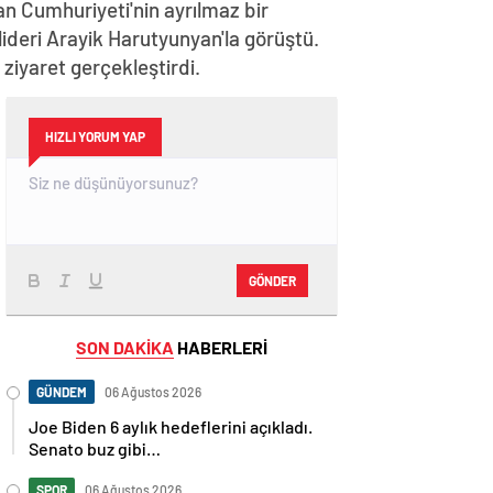
n Cumhuriyeti'nin ayrılmaz bir
lideri Arayik Harutyunyan'la görüştü.
iyaret gerçekleştirdi.
HIZLI YORUM YAP
GÖNDER
SON DAKİKA
HABERLERİ
GÜNDEM
06 Ağustos 2026
Joe Biden 6 aylık hedeflerini açıkladı.
Senato buz gibi…
SPOR
06 Ağustos 2026