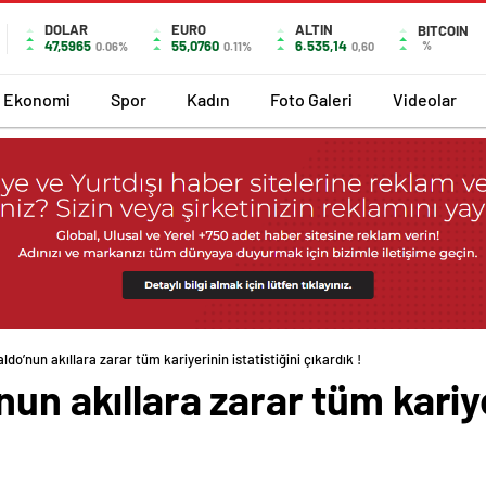
DOLAR
EURO
ALTIN
BITCOIN
47,5965
55,0760
6.535,14
%
0.06%
0.11%
0,60
Ekonomi
Spor
Kadın
Foto Galeri
Videolar
ldo’nun akıllara zarar tüm kariyerinin istatistiğini çıkardık !
un akıllara zarar tüm kariyer