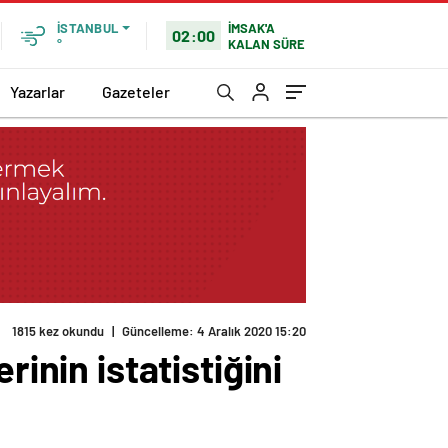
İMSAK'A
İSTANBUL
02:00
KALAN SÜRE
°
Yazarlar
Gazeteler
1815 kez okundu
|
Güncelleme: 4 Aralık 2020 15:20
inin istatistiğini