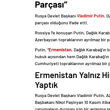
Parçası”
Rusya Devlet Başkanı
Vladimir Putin
, D
parçası olduğunu ifade etti.
Rossiya 1’e konuşan Putin, Dağlık Karaba
Azerbaycan topraklarının ayrılmaz bir p
Putin, “
Ermenistan
, Dağlık Karabağ’ın 
hukuk açısından hem Dağlık Karabağ’ı
Cumhuriyeti topraklarının ayrılmaz bir 
Ermenistan Yalnız H
Yaptık
Rusya Devlet Başkanı Vladimir Putin, 
Başbakanı Nikol Paşinyan 10 Kasım itib
çatışmaların durması için bir anlaşma i