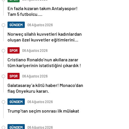
En fazla kızaran takım Antalyaspor!
Tam 5 futbolcu….
GÜNDEM
06 Ağustos 2026
Norweç silahlı kuvvetleri kadınlardan
oluşan özel kuvvetler eğitimlerini
başlattı.
SPOR
06 Ağustos 2026
Cristiano Ronaldo’nun akıllara zarar
tüm kariyerinin istatistiğini çıkardık !
SPOR
06 Ağustos 2026
Galatasaray’a kötü haber! Monaco’dan
flaş Onyekuru kararı.
GÜNDEM
06 Ağustos 2026
Trump’tan seçim sonrası ilk mülakat
GÜNDEM
06 Ağustos 2026