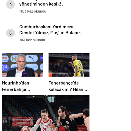
yönetiminden kesik! .
4
1103 kez okundu
Cumhurbaşkanı Yardımcısı
Cevdet Yılmaz, Muş’un Bulanık
5
ilçesinde halka hitap etti
783 kez okundu
Mourinho’dan
Fenerbahçe’de
Fenerbahçe
kalacak mı? Milan
sorusuna kaçamak
Skriniar, geleceği
yanıt: Bu soruyu
hakkında konuştu
anlamadım