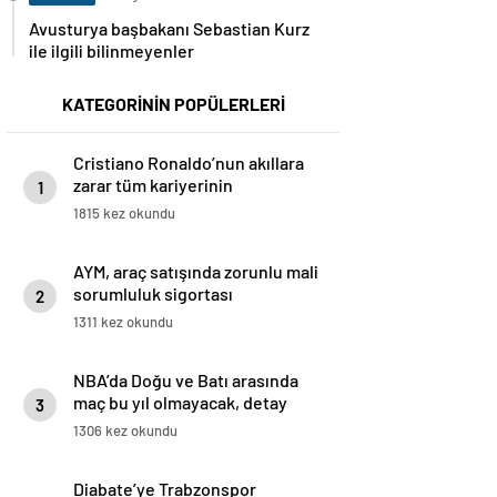
Avusturya başbakanı Sebastian Kurz
ile ilgili bilinmeyenler
KATEGORİNİN POPÜLERLERİ
Cristiano Ronaldo’nun akıllara
zarar tüm kariyerinin
1
istatistiğini çıkardık !
1815 kez okundu
AYM, araç satışında zorunlu mali
sorumluluk sigortası
2
düzenlemesini iptal etti
1311 kez okundu
NBA’da Doğu ve Batı arasında
maç bu yıl olmayacak, detay
3
haberimizde.
1306 kez okundu
Diabate’ye Trabzonspor