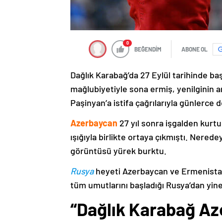
0
BEĞENDİM
ABONE OL
Dağlık Karabağ’da 27 Eylül tarihinde ba
mağlubiyetiyle sona ermiş, yenilginin 
Paşinyan’a istifa çağrılarıyla günlerce 
Azerbaycan
27 yıl sonra işgalden kurtu
ışığıyla birlikte ortaya çıkmıştı. Nere
görüntüsü yürek burktu.
Rusya
heyeti Azerbaycan ve Ermenistan
tüm umutlarını başladığı Rusya’dan yine
“Dağlık Karabağ Az