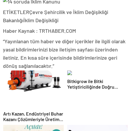
ETİKETLERÇevre Şehircilik ve İklim Değişikliği
Bakanlığıİklim Değişikliği
Haber Kaynak : TRTHABER.COM
“Yayınlanan tüm haber ve diğer içerikler ile ilgili olarak
yasal bildirimlerinizi bize iletişim sayfası üzerinden
iletiniz. En kısa süre içerisinde bildirimlerinize geri
dönüş sağlanılacaktır.”
Bitkigrow ile Bitki
Yetiştiriciliğinde Doğru
Ekipman ve Ürün Seçimi
Artı Kazan, Endüstriyel Buhar
Kazanı Çözümleriyle Üretim
Tesislerine Verimli Sistemler
Sunuyor