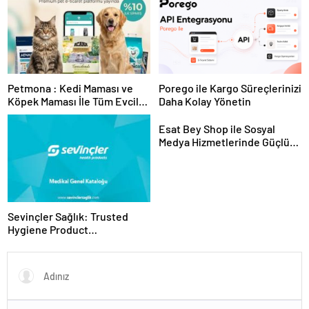
Petmona : Kedi Maması ve
Porego ile Kargo Süreçlerinizi
Köpek Maması İle Tüm Evcil
Daha Kolay Yönetin
Hayvan Ürünleri
Esat Bey Shop ile Sosyal
Medya Hizmetlerinde Güçlü
Panel Deneyimi
Sevinçler Sağlık: Trusted
Hygiene Product
Manufacturer in Turkey