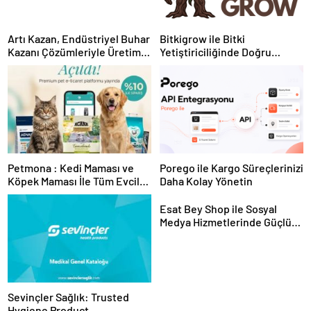
Artı Kazan, Endüstriyel Buhar
Bitkigrow ile Bitki
Kazanı Çözümleriyle Üretim
Yetiştiriciliğinde Doğru
Tesislerine Verimli Sistemler
Ekipman ve Ürün Seçimi
Sunuyor
Petmona : Kedi Maması ve
Porego ile Kargo Süreçlerinizi
Köpek Maması İle Tüm Evcil
Daha Kolay Yönetin
Hayvan Ürünleri
Esat Bey Shop ile Sosyal
Medya Hizmetlerinde Güçlü
Panel Deneyimi
Sevinçler Sağlık: Trusted
Hygiene Product