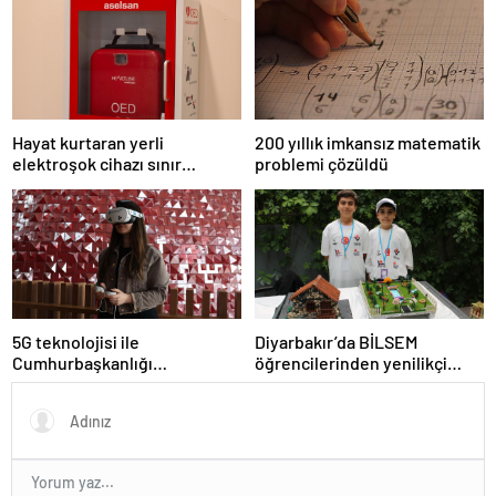
hazırladı
Hayat kurtaran yerli
200 yıllık imkansız matematik
elektroşok cihazı sınır
problemi çözüldü
kapısında da görevde
5G teknolojisi ile
Diyarbakır’da BİLSEM
Cumhurbaşkanlığı
öğrencilerinden yenilikçi
Külliyesi’ndeki konser
projeler
AKM’ye taşındı