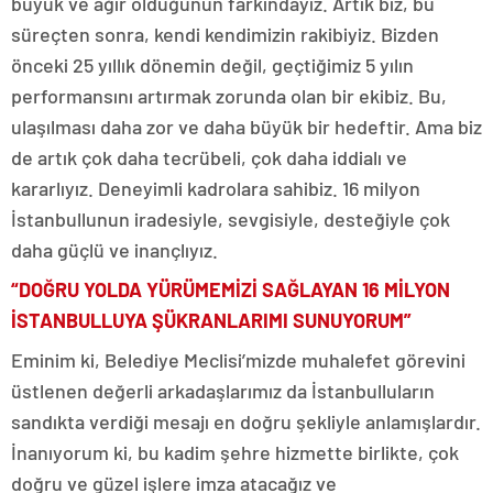
büyük ve ağır olduğunun farkındayız. Artık biz, bu
süreçten sonra, kendi kendimizin rakibiyiz. Bizden
önceki 25 yıllık dönemin değil, geçtiğimiz 5 yılın
performansını artırmak zorunda olan bir ekibiz. Bu,
ulaşılması daha zor ve daha büyük bir hedeftir. Ama biz
de artık çok daha tecrübeli, çok daha iddialı ve
kararlıyız. Deneyimli kadrolara sahibiz. 16 milyon
İstanbullunun iradesiyle, sevgisiyle, desteğiyle çok
daha güçlü ve inançlıyız.
“DOĞRU YOLDA YÜRÜMEMİZİ SAĞLAYAN 16 MİLYON
İSTANBULLUYA ŞÜKRANLARIMI SUNUYORUM”
Eminim ki, Belediye Meclisi’mizde muhalefet görevini
üstlenen değerli arkadaşlarımız da İstanbulluların
sandıkta verdiği mesajı en doğru şekliyle anlamışlardır.
İnanıyorum ki, bu kadim şehre hizmette birlikte, çok
doğru ve güzel işlere imza atacağız ve