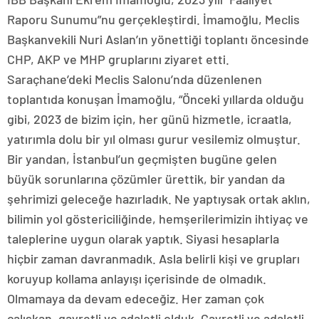
Raporu Sunumu”nu gerçekleştirdi. İmamoğlu, Meclis
Başkanvekili Nuri Aslan’ın yönettiği toplantı öncesinde
CHP, AKP ve MHP gruplarını ziyaret etti.
Saraçhane’deki Meclis Salonu’nda düzenlenen
toplantıda konuşan İmamoğlu, “Önceki yıllarda olduğu
gibi, 2023 de bizim için, her günü hizmetle, icraatla,
yatırımla dolu bir yıl olması gurur vesilemiz olmuştur.
Bir yandan, İstanbul’un geçmişten bugüne gelen
büyük sorunlarına çözümler ürettik, bir yandan da
şehrimizi geleceğe hazırladık. Ne yaptıysak ortak aklın,
bilimin yol göstericiliğinde, hemşerilerimizin ihtiyaç ve
taleplerine uygun olarak yaptık. Siyasi hesaplarla
hiçbir zaman davranmadık. Asla belirli kişi ve grupları
koruyup kollama anlayışı içerisinde de olmadık.
Olmamaya da devam edeceğiz. Her zaman çok
çalışkan, gayretli ve adaletli olduk. Gayretli ve adaletli