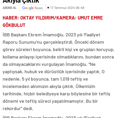
17 Temmuz 2024 06:48
ABONE OL
News
HABER: OKTAY YILDIRIM/KAMERA: UMUT EMRE
GÖKBULUT
İBB Başkanı Ekrem İmamoğlu, 2023 yılı ‘Faaliyet
Raporu Sunumu’nu gerçekleştirdi. Önceki dönem
görev süreleri boyunca, belirli kişi ve grupları koruyup,
kollama anlayışı içerisinde olmadıklarını, bundan sonra
da olmayacaklarını vurgulayan İmamoğlu, “Ne
yaptıysak, hukuk ve dürüstlük içerisinde yaptık. O
nedenle, 5 yıl boyunca, tam 1.019 teftiş ve
incelemeden alnımızın akıyla çıktık. Ülkemizin
tarihinde, hiçbir belediyeye karşı böylesine bir teftiş
dönemi ve teftiş süreci yaşatılmamıştır. Bu bir
rekordur” dedi.
İBB Başkanı Ekrem İmamoğlu, 2023 yılı “Faaliyet