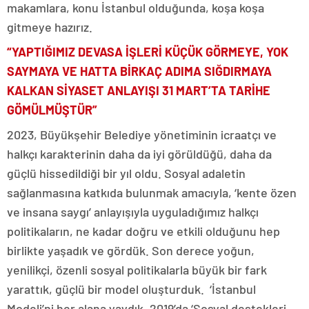
makamlara, konu İstanbul olduğunda, koşa koşa
gitmeye hazırız.
“YAPTIĞIMIZ DEVASA İŞLERİ KÜÇÜK GÖRMEYE, YOK
SAYMAYA VE HATTA BİRKAÇ ADIMA SIĞDIRMAYA
KALKAN SİYASET ANLAYIŞI 31 MART’TA TARİHE
GÖMÜLMÜŞTÜR”
2023, Büyükşehir Belediye yönetiminin icraatçı ve
halkçı karakterinin daha da iyi görüldüğü, daha da
güçlü hissedildiği bir yıl oldu. Sosyal adaletin
sağlanmasına katkıda bulunmak amacıyla, ‘kente özen
ve insana saygı’ anlayışıyla uyguladığımız halkçı
politikaların, ne kadar doğru ve etkili olduğunu hep
birlikte yaşadık ve gördük. Son derece yoğun,
yenilikçi, özenli sosyal politikalarla büyük bir fark
yarattık, güçlü bir model oluşturduk. ‘İstanbul
Modeli’ni her alana yaydık. 2019’da ‘Sosyal destekleri