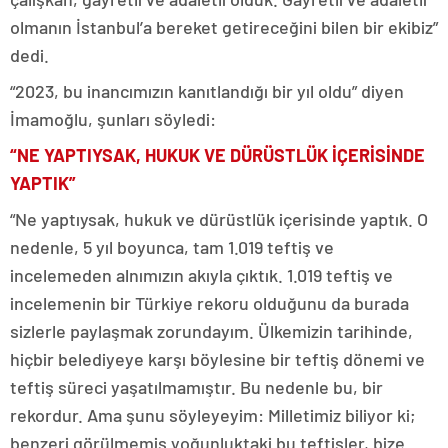
olmanın İstanbul’a bereket getireceğini bilen bir ekibiz”
dedi.
“2023, bu inancımızın kanıtlandığı bir yıl oldu” diyen
İmamoğlu, şunları söyledi:
“NE YAPTIYSAK, HUKUK VE DÜRÜSTLÜK İÇERİSİNDE
YAPTIK”
“Ne yaptıysak, hukuk ve dürüstlük içerisinde yaptık. O
nedenle, 5 yıl boyunca, tam 1.019 teftiş ve
incelemeden alnımızın akıyla çıktık. 1.019 teftiş ve
incelemenin bir Türkiye rekoru olduğunu da burada
sizlerle paylaşmak zorundayım. Ülkemizin tarihinde,
hiçbir belediyeye karşı böylesine bir teftiş dönemi ve
teftiş süreci yaşatılmamıştır. Bu nedenle bu, bir
rekordur. Ama şunu söyleyeyim: Milletimiz biliyor ki;
benzeri görülmemiş yoğunluktaki bu teftişler, bize