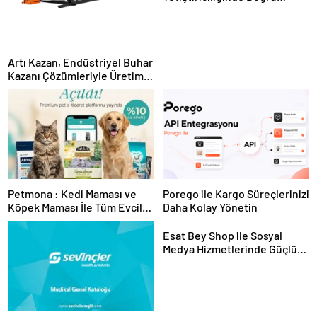
Ekipman ve Ürün Seçimi
Artı Kazan, Endüstriyel Buhar
Kazanı Çözümleriyle Üretim
Tesislerine Verimli Sistemler
Sunuyor
Petmona : Kedi Maması ve
Porego ile Kargo Süreçlerinizi
Köpek Maması İle Tüm Evcil
Daha Kolay Yönetin
Hayvan Ürünleri
Esat Bey Shop ile Sosyal
Medya Hizmetlerinde Güçlü
Panel Deneyimi