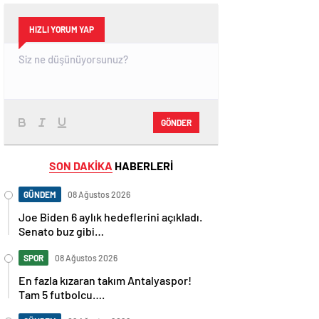
HIZLI YORUM YAP
GÖNDER
SON DAKİKA
HABERLERİ
GÜNDEM
08 Ağustos 2026
Joe Biden 6 aylık hedeflerini açıkladı.
Senato buz gibi…
SPOR
08 Ağustos 2026
En fazla kızaran takım Antalyaspor!
Tam 5 futbolcu….