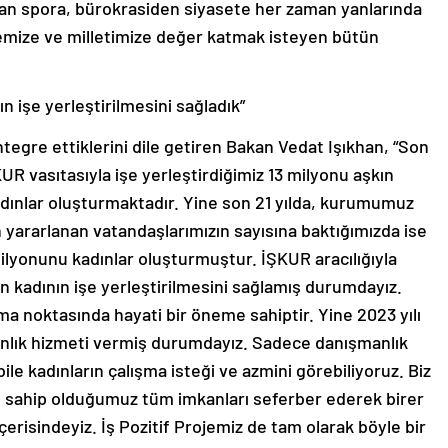
ttan spora, bürokrasiden siyasete her zaman yanlarında
emize ve milletimize değer katmak isteyen bütün
ın işe yerleştirilmesini sağladık”
ntegre ettiklerini dile getiren Bakan Vedat Işıkhan, “Son
KUR vasıtasıyla işe yerleştirdiğimiz 13 milyonu aşkın
adınlar oluşturmaktadır. Yine son 21 yılda, kurumumuz
yararlanan vatandaşlarımızın sayısına baktığımızda ise
ilyonunu kadınlar oluşturmuştur. İŞKUR aracılığıyla
ın kadının işe yerleştirilmesini sağlamış durumdayız.
ırma noktasında hayati bir öneme sahiptir. Yine 2023 yılı
nlık hizmeti vermiş durumdayız. Sadece danışmanlık
ile kadınların çalışma isteği ve azmini görebiliyoruz. Biz
ğı, sahip olduğumuz tüm imkanları seferber ederek birer
risindeyiz. İş Pozitif Projemiz de tam olarak böyle bir