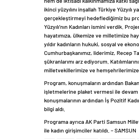
hem de iktisadi kalkınmamıza katkı sağ
ikinci yüzyılını inşallah Türkiye Yüzyılı
gerçekleştirmeyi hedeflediğimiz bu pro
Yüzyılı’nın Kadınları ismini verdik. Pro
hayatımıza, ülkemize ve milletimize hayı
yıldır kadınların hukuki, sosyal ve ek
Cumhurbaşkanımız, liderimiz, Recep T
şükranlarımı arz ediyorum. Katılımlarını
milletvekillerimize ve hemşehrilerimiz
Program, konuşmaların ardından Bakan I
işletmelerine plaket vermesi ile devam 
konuşmalarının ardından İş Pozitif Kadı
bilgi aldı.
Programa ayrıca AK Parti Samsun Millet
ile kadın girişimciler katıldı. – SAMSUN