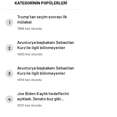
KATEGORİNİN POPÜLERLERİ
Trump’tan seçim sonrası ilk
mülakat
1
7966 kez okundu
Avusturya başbakanı Sebastian
Kurz ile ilgili bilinmeyenler
2
4920 kez okundu
Avusturya başbakanı Sebastian
Kurz ile ilgili bilinmeyenler
3
4919 kez okundu
Joe Biden 6 aylık hedeflerini
açıkladı. Senato buz gibi…
4
3031 kez okundu