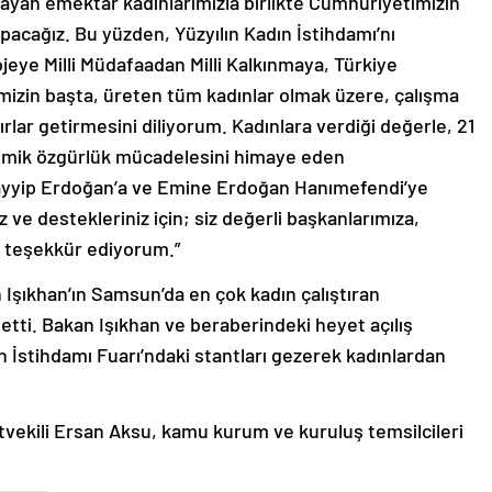
layan emektar kadınlarımızla birlikte Cumhuriyetimizin
 yapacağız. Bu yüzden, Yüzyılın Kadın İstihdamı’nı
jeye Milli Müdafaadan Milli Kalkınmaya, Türkiye
jemizin başta, üreten tüm kadınlar olmak üzere, çalışma
rlar getirmesini diliyorum. Kadınlara verdiği değerle, 21
onomik özgürlük mücadelesini himaye eden
ayyip Erdoğan’a ve Emine Erdoğan Hanımefendi’ye
z ve destekleriniz için; siz değerli başkanlarımıza,
e teşekkür ediyorum.”
şıkhan’ın Samsun’da en çok kadın çalıştıran
etti. Bakan Işıkhan ve beraberindeki heyet açılış
n İstihdamı Fuarı’ndaki stantları gezerek kadınlardan
vekili Ersan Aksu, kamu kurum ve kuruluş temsilcileri