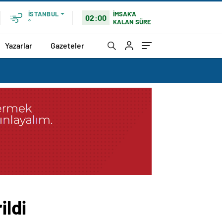
İMSAK'A
İSTANBUL
02:00
KALAN SÜRE
°
Yazarlar
Gazeteler
ildi