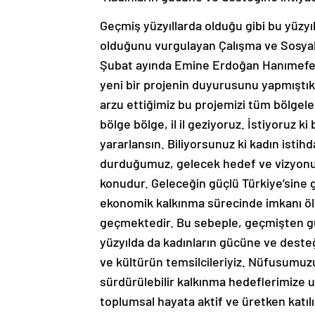
Geçmiş yüzyıllarda olduğu gibi bu yüzyı
olduğunu vurgulayan Çalışma ve Sosyal 
Şubat ayında Emine Erdoğan Hanımefen
yeni bir projenin duyurusunu yapmıştık
arzu ettiğimiz bu projemizi tüm bölgele
bölge bölge, il il geziyoruz. İstiyoruz 
yararlansın. Biliyorsunuz ki kadın istih
durduğumuz, gelecek hedef ve vizyonu
konudur. Geleceğin güçlü Türkiye’sine g
ekonomik kalkınma sürecinde imkanı öl
geçmektedir. Bu sebeple, geçmişten gü
yüzyılda da kadınların gücüne ve desteği
ve kültürün temsilcileriyiz. Nüfusumuzu
sürdürülebilir kalkınma hedeflerimize 
toplumsal hayata aktif ve üretken katıl