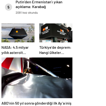
Putin’den Ermenistan’ı yıkan
açıklama: Karabağ
5
Azerbaycan’ın ayrılmaz bir
2091 kez okundu
parçasıdır!
NASA: 4.5 milyar
Türkiye’de deprem:
yıllık asteroit
Hangi ülkeler
örnekleri Dünya’ya
yardım ediyor?
getirildi; yaşamın
başlangıcına ışık
tutabilir
ABD’nin 50 yıl sonra gönderdiği ilk Ay’a iniş