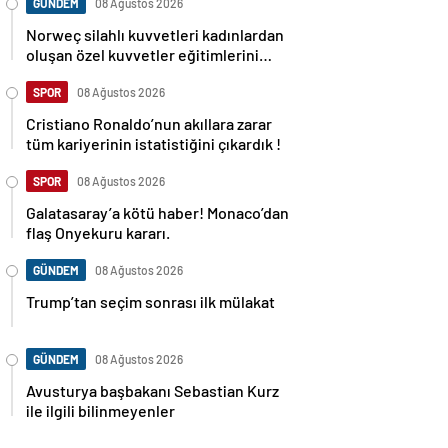
GÜNDEM
08 Ağustos 2026
Norweç silahlı kuvvetleri kadınlardan
oluşan özel kuvvetler eğitimlerini
başlattı.
SPOR
08 Ağustos 2026
Cristiano Ronaldo’nun akıllara zarar
tüm kariyerinin istatistiğini çıkardık !
SPOR
08 Ağustos 2026
Galatasaray’a kötü haber! Monaco’dan
flaş Onyekuru kararı.
GÜNDEM
08 Ağustos 2026
Trump’tan seçim sonrası ilk mülakat
GÜNDEM
08 Ağustos 2026
Avusturya başbakanı Sebastian Kurz
ile ilgili bilinmeyenler