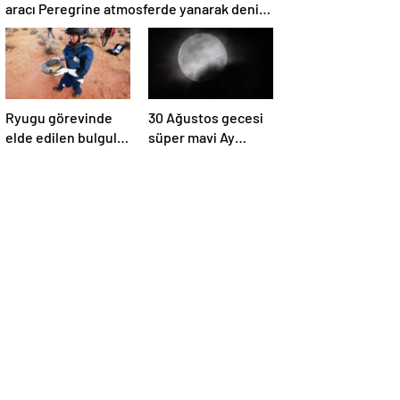
aracı Peregrine atmosferde yanarak denize
düştü
Ryugu görevinde
30 Ağustos gecesi
elde edilen bulgular
süper mavi Ay
suyun dünyaya
gerçekleşecek ve
asteroitlerce
aynı ayda ikinci kez
getirilmiş
dolunay olacak
olabileceğini
gösteriyor