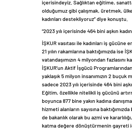
içerisindeyiz. Sağlıktan eğitime, sana
olduğumuz gibi çalışmak, üretmek, ülk
kadınları destekliyoruz” diye konuştu.
“2023 yılı içerisinde 464 bini aşkın kadın
İŞKUR vasıtası ile kadınları iş gücüne e
21 yılın rakamlarına baktığımızda ise İŞ
vatandaşımızın 4 milyondan fazlasını k
İŞKUR’un Aktif İşgücü Programlarından 
yaklaşık 5 milyon insanımızın 2 buçuk m
sadece 2023 yılı içerisinde 464 bini aşk
Eğitim, özellikle nitelikli iş gücünü art
boyunca 877 bine yakın kadına danışma
hizmeti alanların sayısına baktığımızda b
de bakanlık olarak bu azmi ve kararlılı
katma değere dönüştürmenin gayreti içe