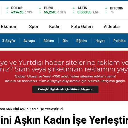
DOLAR
EURO
ALTIN
BITCOIN
47,7436
55,2510
6.660,55
%
0.18%
0.32%
2,59
Ekonomi
Spor
Kadın
Foto Galeri
Videolar
3.Sayfa
Avrupa
Bülten
Din
Eğitim
Hayat
Politika
nda 464 Bini Aşkın Kadın İşe Yerleştirildi
ni Aşkın Kadın İşe Yerleştir