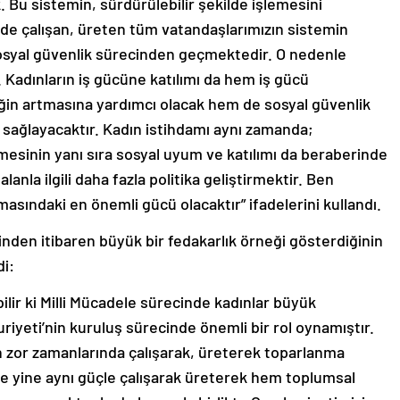
. Bu sistemin, sürdürülebilir şekilde işlemesini
 de çalışan, üreten tüm vatandaşlarımızın sistemin
ı sosyal güvenlik sürecinden geçmektedir. O nedenle
. Kadınların iş gücüne katılımı da hem iş gücü
ğin artmasına yardımcı olacak hem de sosyal güvenlik
 sağlayacaktır. Kadın istihdamı aynı zamanda;
lmesinin yanı sıra sosyal uyum ve katılımı da beraberinde
anla ilgili daha fazla politika geliştirmektir. Ben
masındaki en önemli gücü olacaktır” ifadelerini kullandı.
nden itibaren büyük bir fedakarlık örneği gösterdiğinin
di:
ilir ki Milli Mücadele sürecinde kadınlar büyük
iyeti’nin kuruluş sürecinde önemli bir rol oynamıştır.
en zor zamanlarında çalışarak, üreterek toparlanma
e yine aynı güçle çalışarak üreterek hem toplumsal