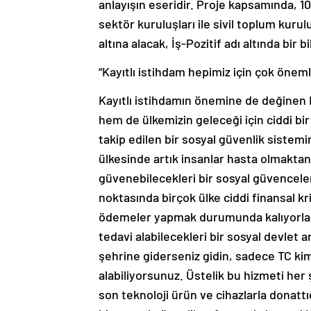
anlayışın eseridir. Proje kapsamında, 1
sektör kuruluşları ile sivil toplum kuru
altına alacak, İş-Pozitif adı altında bir
“Kayıtlı istihdam hepimiz için çok öneml
Kayıtlı istihdamın önemine de değinen B
hem de ülkemizin geleceği için ciddi b
takip edilen bir sosyal güvenlik sistem
ülkesinde artık insanlar hasta olmaktan
güvenebilecekleri bir sosyal güvenceleri
noktasında birçok ülke ciddi finansal k
ödemeler yapmak durumunda kalıyorlar
tedavi alabilecekleri bir sosyal devlet 
şehrine giderseniz gidin, sadece TC kiml
alabiliyorsunuz. Üstelik bu hizmeti her 
son teknoloji ürün ve cihazlarla donatt