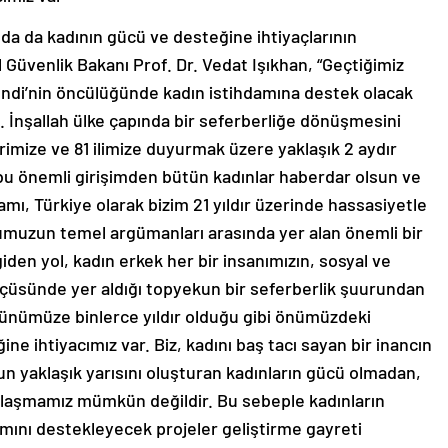
lda da kadının gücü ve desteğine ihtiyaçlarının
Güvenlik Bakanı Prof. Dr. Vedat Işıkhan, “Geçtiğimiz
di’nin öncülüğünde kadın istihdamına destek olacak
. İnşallah ülke çapında bir seferberliğe dönüşmesini
rimize ve 81 ilimize duyurmak üzere yaklaşık 2 aydır
ki bu önemli girişimden bütün kadınlar haberdar olsun ve
damı, Türkiye olarak bizim 21 yıldır üzerinde hassasiyetle
muzun temel argümanları arasında yer alan önemli bir
iden yol, kadın erkek her bir insanımızın, sosyal ve
çüsünde yer aldığı topyekun bir seferberlik şuurundan
nümüze binlerce yıldır olduğu gibi önümüzdeki
ne ihtiyacımız var. Biz, kadını baş tacı sayan bir inancın
n yaklaşık yarısını oluşturan kadınların gücü olmadan,
ulaşmamız mümkün değildir. Bu sebeple kadınların
ımını destekleyecek projeler geliştirme gayreti