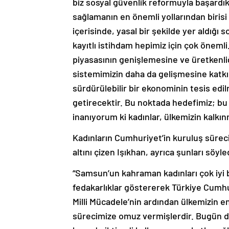
biz sosyal güvenlik reformuyla başardık
sağlamanın en önemli yollarından birisi
içerisinde, yasal bir şekilde yer aldığ
kayıtlı istihdam hepimiz için çok önemli
piyasasının genişlemesine ve üretkenli
sistemimizin daha da gelişmesine katkı
sürdürülebilir bir ekonominin tesis edi
getirecektir. Bu noktada hedefimiz; bu al
inanıyorum ki kadınlar, ülkemizin kalkın
Kadınların Cumhuriyet’in kuruluş süreci
altını çizen Işıkhan, ayrıca şunları söyle
“Samsun’un kahraman kadınları çok iyi b
fedakarlıklar göstererek Türkiye Cumhur
Milli Mücadele’nin ardından ülkemizin 
sürecimize omuz vermişlerdir. Bugün d