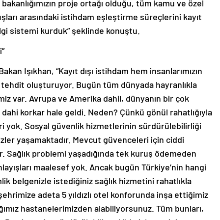
0 bakanlığımızın proje ortağı olduğu, tüm kamu ve özel
luşları arasındaki istihdam eşleştirme süreçlerini kayıt
 bilgi sistemi kurduk” şeklinde konuştu.
i”
akan Işıkhan, “Kayıt dışı istihdam hem insanlarımızın
ir tehdit oluşturuyor. Bugün tüm dünyada hayranlıkla
imiz var. Avrupa ve Amerika dahil, dünyanın bir çok
 dahi korkar hale geldi. Neden? Çünkü gönül rahatlığıyla
 yok. Sosyal güvenlik hizmetlerinin sürdürülebilirliği
rizler yaşamaktadır. Mevcut güvenceleri için ciddi
. Sağlık problemi yaşadığında tek kuruş ödemeden
anlayışları maalesef yok. Ancak bugün Türkiye’nin hangi
ik belgenizle istediğiniz sağlık hizmetini rahatlıkla
şehrimize adeta 5 yıldızlı otel konforunda inşa ettiğimiz
ığımız hastanelerimizden alabiliyorsunuz. Tüm bunları,