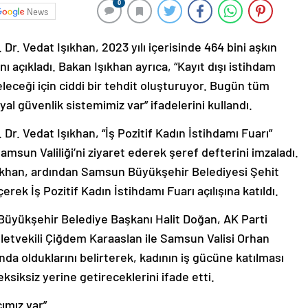
0
News
Dr. Vedat Işıkhan, 2023 yılı içerisinde 464 bini aşkın
ını açıkladı. Bakan Işıkhan ayrıca, “Kayıt dışı istihdam
eceği için ciddi bir tehdit oluşturuyor. Bugün tüm
yal güvenlik sistemimiz var” ifadelerini kullandı.
Dr. Vedat Işıkhan, “İş Pozitif Kadın İstihdamı Fuarı”
 Samsun Valiliği’ni ziyaret ederek şeref defterini imzaladı.
Işıkhan, ardından Samsun Büyükşehir Belediyesi Şehit
ek İş Pozitif Kadın İstihdamı Fuarı açılışına katıldı.
 Büyükşehir Belediye Başkanı Halit Doğan, AK Parti
etvekili Çiğdem Karaaslan ile Samsun Valisi Orhan
nda olduklarını belirterek, kadının iş gücüne katılması
siksiz yerine getireceklerini ifade etti.
ımız var”