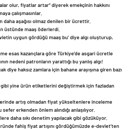
alar olur, fiyatlar artar” diyerek emekçinin hakkını
aya çalışmasınlar.
n daha aşağısı olmaz denilen bir ücrettir.
in üstünde maaş öderlerdi.
devletin uygun gördüğü maaş bu’ diye algı oluşturup,
ime esas kazançlara göre Türkiye’de asgari ücretle
nın nedeni patronların yarattığı bu yanlış algı!
k diye haksız zamlara için bahane arayışına giren bazı
 gibi yine ürün etiketlerini değiştirmek için fazladan
erinde artış olmadan fiyat yükseltenlere inceleme
bu sefer erkenden önlem alındığı anlaşılıyor.
lere daha sıkı denetim yapılacak gibi gözüküyor.
üründe fahiş fiyat artışını gördüğümüzde e-devlet’ten