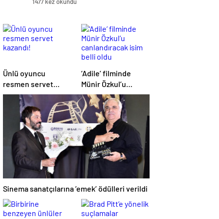
1477 kez okundu
Ünlü oyuncu
‘Adile’ filminde
resmen servet
Münir Özkul’u
kazandı!
canlandıracak isim
belli oldu
Sinema sanatçılarına ’emek’ ödülleri verildi