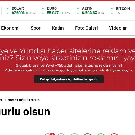
DOLAR
EURO
ALTIN
BITCOIN
47,6006
55,0471
6.504,63
%
0.06%
0.06%
0,13
Ekonomi
Spor
Kadın
Foto Galeri
Videolar
n TL hayırlı uğurlu olsun
ğurlu olsun