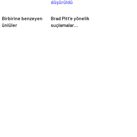
Birbirine benzeyen
Brad Pitt’e yönelik
ünlüler
suçlamalar
düşürüldü