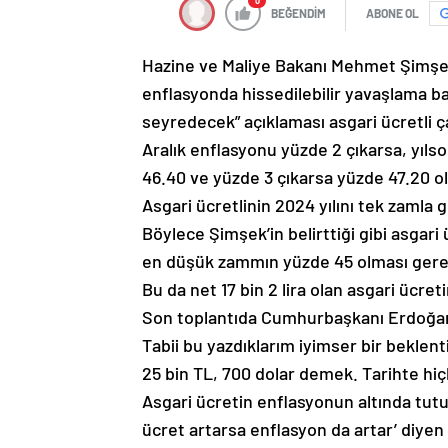
0
BEĞENDİM
ABONE OL
Hazine ve Maliye Bakanı Mehmet Şimşek
enflasyonda hissedilebilir yavaşlama 
seyredecek” açıklaması asgari ücretli ça
Aralık enflasyonu yüzde 2 çıkarsa, yıl
46.40 ve yüzde 3 çıkarsa yüzde 47.20 o
Asgari ücretlinin 2024 yılını tek zamla 
Böylece Şimşek’in belirttiği gibi asgari
en düşük zammın yüzde 45 olması gere
Bu da net 17 bin 2 lira olan asgari ücreti
Son toplantıda Cumhurbaşkanı Erdoğan d
Tabii bu yazdıklarım iyimser bir beklent
25 bin TL, 700 dolar demek. Tarihte hiç
Asgari ücretin enflasyonun altında tutul
ücret artarsa enflasyon da artar’ diye