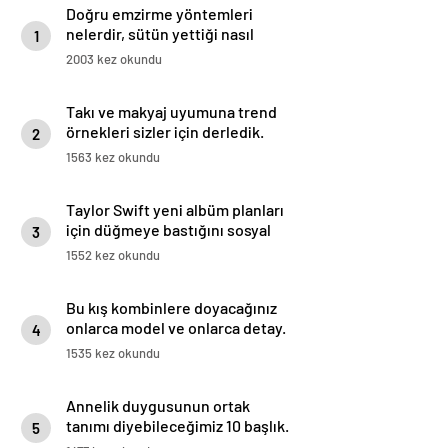
Doğru emzirme yöntemleri
nelerdir, sütün yettiği nasıl
1
anlaşılır?
2003 kez okundu
Takı ve makyaj uyumuna trend
örnekleri sizler için derledik.
2
1563 kez okundu
Taylor Swift yeni albüm planları
için düğmeye bastığını sosyal
3
medyadan duyurdu!
1552 kez okundu
Bu kış kombinlere doyacağınız
onlarca model ve onlarca detay.
4
1535 kez okundu
Annelik duygusunun ortak
tanımı diyebileceğimiz 10 başlık.
5