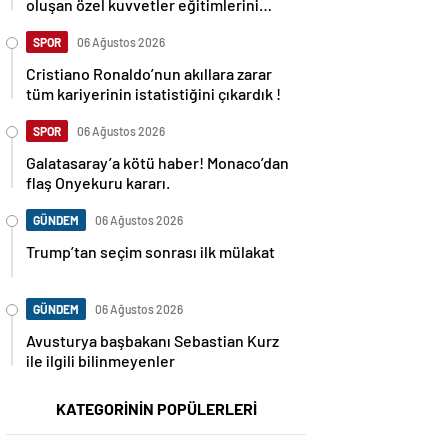
oluşan özel kuvvetler eğitimlerini
başlattı.
SPOR
06 Ağustos 2026
Cristiano Ronaldo’nun akıllara zarar
tüm kariyerinin istatistiğini çıkardık !
SPOR
06 Ağustos 2026
Galatasaray’a kötü haber! Monaco’dan
flaş Onyekuru kararı.
GÜNDEM
06 Ağustos 2026
Trump’tan seçim sonrası ilk mülakat
GÜNDEM
06 Ağustos 2026
Avusturya başbakanı Sebastian Kurz
ile ilgili bilinmeyenler
KATEGORİNİN POPÜLERLERİ