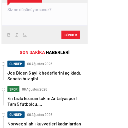
GÖNDER
SON DAKİKA
HABERLERİ
GÜNDEM
06 Ağustos 2026
Joe Biden 6 aylık hedeflerini açıkladı.
Senato buz gibi…
SPOR
06 Ağustos 2026
En fazla kızaran takım Antalyaspor!
Tam 5 futbolcu….
GÜNDEM
06 Ağustos 2026
Norweç silahlı kuvvetleri kadınlardan