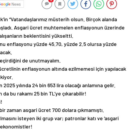
0
News
’in “Vatandaşlarımız müsterih olsun. Birçok alanda
başladı. Asgari ücret muhtemelen enflasyonun üzerinde
lışanların beklentisini yükseltti.
sonu enflasyonu yüzde 45.70, yüzde 2.5 olursa yüzde
lacak.
geçirdiğini de unutmayalım.
 ücretlinin enflasyonun altında ezilmemesi için yapılacak
kiyor.
n 2025 yılında 24 bin 653 lira olacağı anlamına gelir.
a bu rakamı 25 bin TL’ye çıkarabilir!
i!
bir zaman asgari ücret 700 dolara çıkmamıştı.
masını isteyen iki grup var; patronlar katı ve ‘asgari
n ekonomistler!