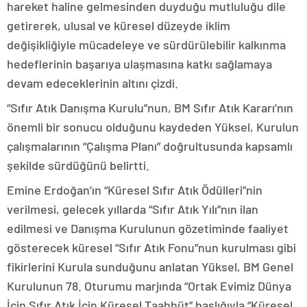
hareket haline gelmesinden duyduğu mutluluğu dile
getirerek, ulusal ve küresel düzeyde iklim
değişikliğiyle mücadeleye ve sürdürülebilir kalkınma
hedeflerinin başarıya ulaşmasına katkı sağlamaya
devam edeceklerinin altını çizdi.
“Sıfır Atık Danışma Kurulu”nun, BM Sıfır Atık Kararı’nın
önemli bir sonucu olduğunu kaydeden Yüksel, Kurulun
çalışmalarının “Çalışma Planı” doğrultusunda kapsamlı
şekilde sürdüğünü belirtti.
Emine Erdoğan’ın “Küresel Sıfır Atık Ödülleri”nin
verilmesi, gelecek yıllarda “Sıfır Atık Yılı”nın ilan
edilmesi ve Danışma Kurulunun gözetiminde faaliyet
gösterecek küresel “Sıfır Atık Fonu”nun kurulması gibi
fikirlerini Kurula sunduğunu anlatan Yüksel, BM Genel
Kurulunun 78. Oturumu marjında “Ortak Evimiz Dünya
İçin Sıfır Atık İçin Küresel Taahhüt” başlığıyla “Küresel