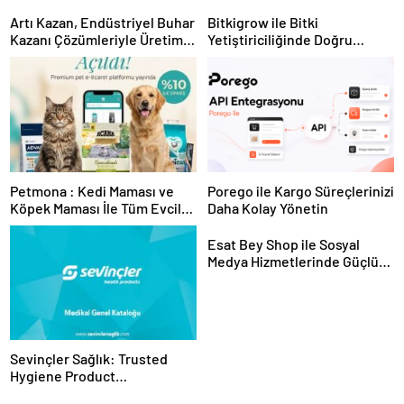
Artı Kazan, Endüstriyel Buhar
Bitkigrow ile Bitki
Kazanı Çözümleriyle Üretim
Yetiştiriciliğinde Doğru
Tesislerine Verimli Sistemler
Ekipman ve Ürün Seçimi
Sunuyor
Petmona : Kedi Maması ve
Porego ile Kargo Süreçlerinizi
Köpek Maması İle Tüm Evcil
Daha Kolay Yönetin
Hayvan Ürünleri
Esat Bey Shop ile Sosyal
Medya Hizmetlerinde Güçlü
Panel Deneyimi
Sevinçler Sağlık: Trusted
Hygiene Product
Manufacturer in Turkey