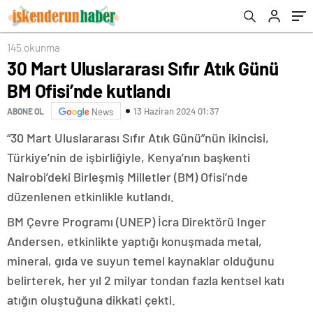
145 okunma
30 Mart Uluslararası Sıfır Atık Günü
BM Ofisi’nde kutlandı
13 Haziran 2024 01:37
ABONE OL
News
“30 Mart Uluslararası Sıfır Atık Günü”nün ikincisi,
Türkiye’nin de işbirliğiyle, Kenya’nın başkenti
Nairobi’deki Birleşmiş Milletler (BM) Ofisi’nde
düzenlenen etkinlikle kutlandı.
BM Çevre Programı (UNEP) İcra Direktörü Inger
Andersen, etkinlikte yaptığı konuşmada metal,
mineral, gıda ve suyun temel kaynaklar olduğunu
belirterek, her yıl 2 milyar tondan fazla kentsel katı
atığın oluştuğuna dikkati çekti.