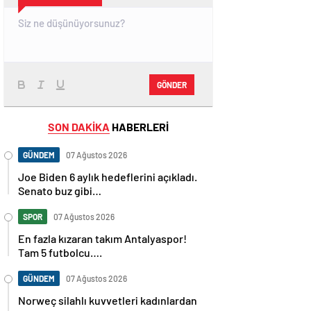
GÖNDER
SON DAKİKA
HABERLERİ
GÜNDEM
07 Ağustos 2026
Joe Biden 6 aylık hedeflerini açıkladı.
Senato buz gibi…
SPOR
07 Ağustos 2026
En fazla kızaran takım Antalyaspor!
Tam 5 futbolcu….
GÜNDEM
07 Ağustos 2026
Norweç silahlı kuvvetleri kadınlardan