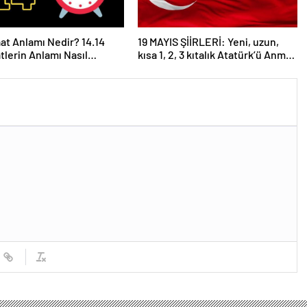
aat Anlamı Nedir? 14.14
19 MAYIS ŞİİRLERİ: Yeni, uzun,
atlerin Anlamı Nasıl
kısa 1, 2, 3 kıtalık Atatürk’ü Anma
anır?
Gençlik ve Spor Bayramı şiirleri…