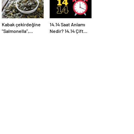
Kabak çekirdeğine
14.14 Saat Anlamı
“Salmonella”,
Nedir? 14.14 Çift
zencefile “Bacillus
Saatlerin Anlamı
cereus” nasıl
Nasıl Yorumlanır?
bulaşıyor?