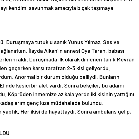
layı kendimi savunmak amacıyla bıçak taşımaya
dü. Duruşmaya tutuklu sanık Yunus Yılmaz, Ses ve
bağlanırken, İlayda Alkan’ın annesi Oya Taran, babası
erlerini aldı. Duruşmada ilk olarak dinlenen tanık Mevran
en geçerken karşı taraftan 2-3 kişi geliyordu.
uydum. Anormal bir durum olduğu belliydi. Bunların
linde kesici bir alet vardı. Sonra bekçiler, bu adamı
u. Köprüden inmemize az kala yerde iki kişinin yattığını
arkadaşlarım genç kıza müdahalede bulundu.
n yaptık. Her ikisi de hayattaydı. Sonra ambulans gelip,
OLDU