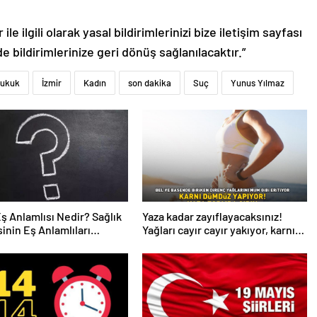
le ilgili olarak yasal bildirimlerinizi bize iletişim sayfası
de bildirimlerinize geri dönüş sağlanılacaktır.”
ukuk
İzmir
Kadın
son dakika
Suç
Yunus Yılmaz
Eş Anlamlısı Nedir? Sağlık
Yaza kadar zayıflayacaksınız!
inin Eş Anlamlıları
Yağları cayır cayır yakıyor, karnı
r?
dümdüz yapıyor! Diyet kabak
çorbası tarifi ve püf noktaları!