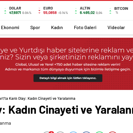
DOLAR
EURO
ALTIN
BITCOIN
47,6971
55,0858
6.495,02
%
0.04%
-0.14%
0,04
Ekonomi
Spor
Kadın
Foto Galeri
Videolar
rt’ta Kanlı Olay: Kadın Cinayeti ve Yaralanma
ay: Kadın Cinayeti ve Yarala