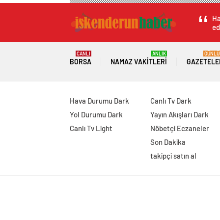
Ha
ed
CANLI
ANLIK
GÜNLÜ
BORSA
NAMAZ VAKITLERI
GAZETELE
Hava Durumu Dark
Canlı Tv Dark
Yol Durumu Dark
Yayın Akışları Dark
Canlı Tv Light
Nöbetçi Eczaneler
Son Dakika
takipçi satın al