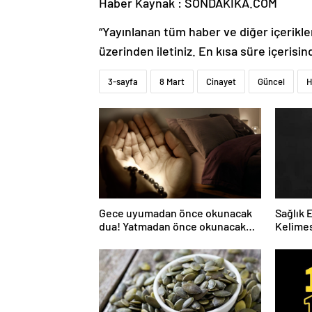
Haber Kaynak : SONDAKIKA.COM
“Yayınlanan tüm haber ve diğer içerikler i
üzerinden iletiniz. En kısa süre içerisin
3-sayfa
8 Mart
Cinayet
Güncel
H
Gece uyumadan önce okunacak
Sağlık 
dua! Yatmadan önce okunacak
Kelimes
dualar! Uyumak için hangi dua?
Nelerdi