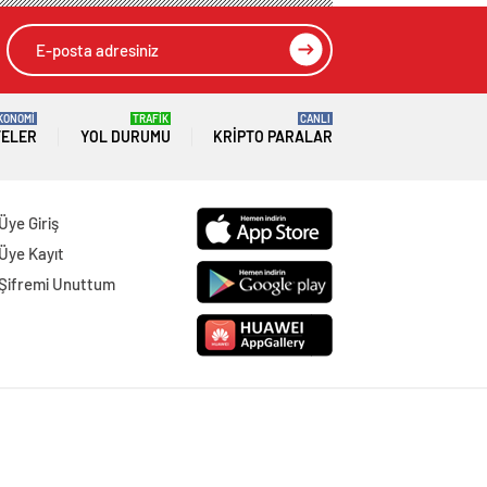
KONOMİ
TRAFİK
CANLI
TELER
YOL DURUMU
KRIPTO PARALAR
Üye Giriş
Üye Kayıt
Şifremi Unuttum