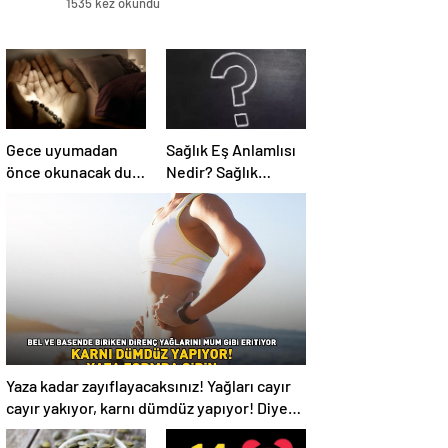
1535 kez okundu
Gece uyumadan
Sağlık Eş Anlamlısı
önce okunacak dua!
Nedir? Sağlık
Yatmadan önce
Kelimesinin Eş
okunacak dualar!
Anlamlıları
Uyumak için hangi
Nelerdir?
dua?
Yaza kadar zayıflayacaksınız! Yağları cayır
cayır yakıyor, karnı dümdüz yapıyor! Diyet
kabak çorbası tarifi ve püf noktaları!