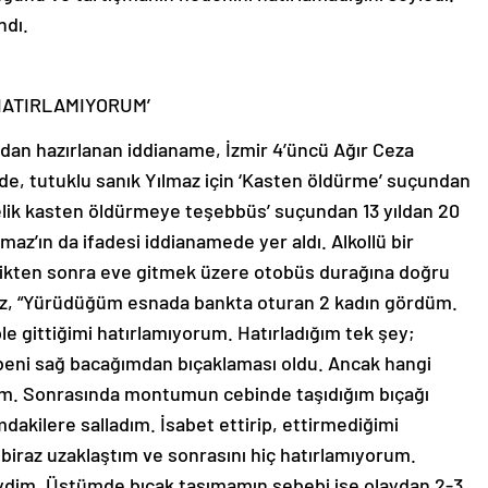
ndı.
 HATIRLAMIYORUM’
n hazırlanan iddianame, İzmir 4’üncü Ağır Ceza
e, tutuklu sanık Yılmaz için ‘Kasten öldürme’ suçundan
elik kasten öldürmeye teşebbüs’ suçundan 13 yıldan 20
lmaz’ın da ifadesi iddianamede yer aldı. Alkollü bir
çtikten sonra eve gitmek üzere otobüs durağına doğru
maz, “Yürüdüğüm esnada bankta oturan 2 kadın gördüm.
e gittiğimi hatırlamıyorum. Hatırladığım tek şey;
n beni sağ bacağımdan bıçaklaması oldu. Ancak hangi
rum. Sonrasında montumun cebinde taşıdığım bıçağı
akilere salladım. İsabet ettirip, ettirmediğimi
iraz uzaklaştım ve sonrasını hiç hatırlamıyorum.
ydim. Üstümde bıçak taşımamın sebebi ise olaydan 2-3