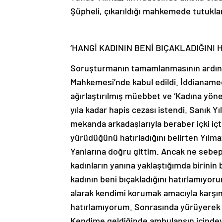
Şüpheli, çıkarıldığı mahkemede tutukla
‘HANGİ KADININ BENİ BIÇAKLADIĞINI
Soruşturmanın tamamlanmasının ardında
Mahkemesi’nde kabul edildi. İddianamed
ağırlaştırılmış müebbet ve ‘Kadına yön
yıla kadar hapis cezası istendi. Sanık Yı
mekanda arkadaşlarıyla beraber içki i
yürüdüğünü hatırladığını belirten Yıl
Yanlarına doğru gittim. Ancak ne sebepl
kadınların yanına yaklaştığımda birini
kadının beni bıçakladığını hatırlamıyo
alarak kendimi korumak amacıyla karşımd
hatırlamıyorum. Sonrasında yürüyerek b
Kendime geldiğinde ambulansın içinde