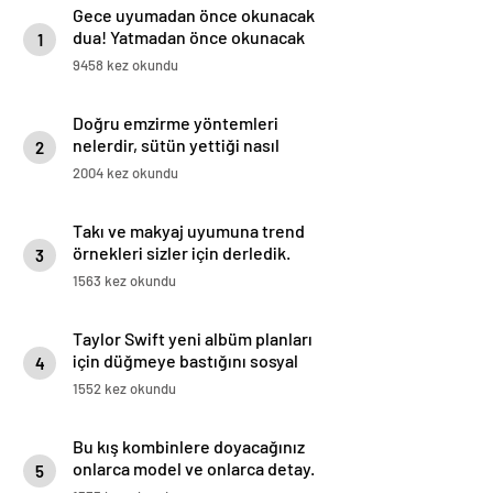
Gece uyumadan önce okunacak
dua! Yatmadan önce okunacak
1
dualar! Uyumak için hangi dua?
9458 kez okundu
Doğru emzirme yöntemleri
nelerdir, sütün yettiği nasıl
2
anlaşılır?
2004 kez okundu
Takı ve makyaj uyumuna trend
örnekleri sizler için derledik.
3
1563 kez okundu
Taylor Swift yeni albüm planları
için düğmeye bastığını sosyal
4
medyadan duyurdu!
1552 kez okundu
Bu kış kombinlere doyacağınız
onlarca model ve onlarca detay.
5