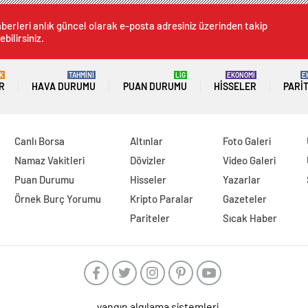
berleri anlık güncel olarak e-posta adresiniz üzerinden takip
ebilirsiniz.
K
TAHMİNİ
LİG
EKONOMİ
E
R
HAVA DURUMU
PUAN DURUMU
HISSELER
PARI
Canlı Borsa
Altınlar
Foto Galeri
Namaz Vakitleri
Dövizler
Video Galeri
Puan Durumu
Hisseler
Yazarlar
Örnek Burç Yorumu
Kripto Paralar
Gazeteler
Pariteler
Sıcak Haber
yangın algılama sistemleri