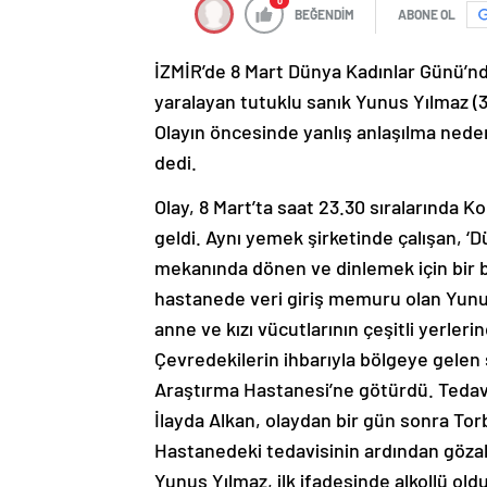
0
BEĞENDİM
ABONE OL
İZMİR’de 8 Mart Dünya Kadınlar Günü’nde
yaralayan tutuklu sanık Yunus Yılmaz (
Olayın öncesinde yanlış anlaşılma nede
dedi.
Olay, 8 Mart’ta saat 23.30 sıralarında 
geldi. Aynı yemek şirketinde çalışan, ‘D
mekanında dönen ve dinlemek için bir ba
hastanede veri giriş memuru olan Yunus
anne ve kızı vücutlarının çeşitli yerle
Çevredekilerin ihbarıyla bölgeye gelen sa
Araştırma Hastanesi’ne götürdü. Tedaviy
İlayda Alkan, olaydan bir gün sonra Torb
Hastanedeki tedavisinin ardından gözalt
Yunus Yılmaz, ilk ifadesinde alkollü ol