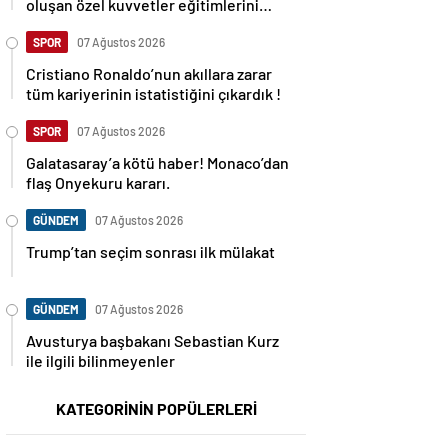
oluşan özel kuvvetler eğitimlerini
başlattı.
SPOR
07 Ağustos 2026
Cristiano Ronaldo’nun akıllara zarar
tüm kariyerinin istatistiğini çıkardık !
SPOR
07 Ağustos 2026
Galatasaray’a kötü haber! Monaco’dan
flaş Onyekuru kararı.
GÜNDEM
07 Ağustos 2026
Trump’tan seçim sonrası ilk mülakat
GÜNDEM
07 Ağustos 2026
Avusturya başbakanı Sebastian Kurz
ile ilgili bilinmeyenler
KATEGORİNİN POPÜLERLERİ