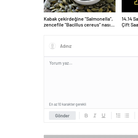
Kabak çekirdeğine “Salmonella”,
14.14 S
zencefile “Bacillus cereus” nasıl
Çift Sa
bulaşıyor?
Yoruml
En az 10 karakter gerekli
Gönder