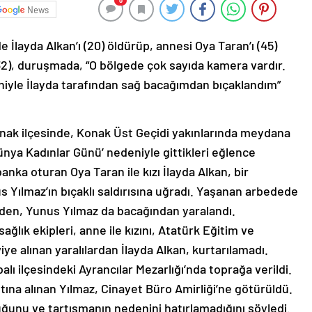
0
News
 İlayda Alkan’ı (20) öldürüp, annesi Oya Taran’ı (45)
32), duruşmada, “O bölgede çok sayıda kamera vardır.
niyle İlayda tarafından sağ bacağımdan bıçaklandım”
Konak ilçesinde, Konak Üst Geçidi yakınlarında meydana
ünya Kadınlar Günü’ nedeniyle gittikleri eğlence
nka oturan Oya Taran ile kızı İlayda Alkan, bir
 Yılmaz’ın bıçaklı saldırısına uğradı. Yaşanan arbedede
rinden, Yunus Yılmaz da bacağından yaralandı.
ğlık ekipleri, anne ile kızını, Atatürk Eğitim ve
e alınan yaralılardan İlayda Alkan, kurtarılamadı.
alı ilçesindeki Ayrancılar Mezarlığı’nda toprağa verildi.
ına alınan Yılmaz, Cinayet Büro Amirliği’ne götürüldü.
duğunu ve tartışmanın nedenini hatırlamadığını söyledi.