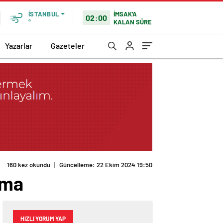
İMSAK'A
İSTANBUL
02:00
KALAN SÜRE
°
Yazarlar
Gazeteler
160 kez okundu
|
Güncelleme: 22 Ekim 2024 19:50
nma
HIZLI YORUM YAP