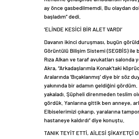
ay önce gasbedilmemdi. Bu olaydan do
başladım” dedi.
‘ELİNDE KESİCİ BİR ALET VARDI’
Davanın ikinci duruşması, bugün görül
Görüntülü Bilişim Sistemi (SEGBİS) ile 
Rıza Alkan ve taraf avukatları salonda y
Akra, “Arkadaşlarımla Konak’taki köprüd
Aralarında ‘Bıçaklanmış’ diye bir söz d
yakınında bir adamın geldiğini gördüm. E
yakaladı. Şüpheli direnmeden teslim old
gördük. Yanlarına gittik ben anneye, 
Elbiselerimizi çıkarıp, yaralarına tampo
hastaneye kaldırdı” diye konuştu.
TANIK TEYİT ETTİ, AİLESİ ŞİKAYETÇİ 