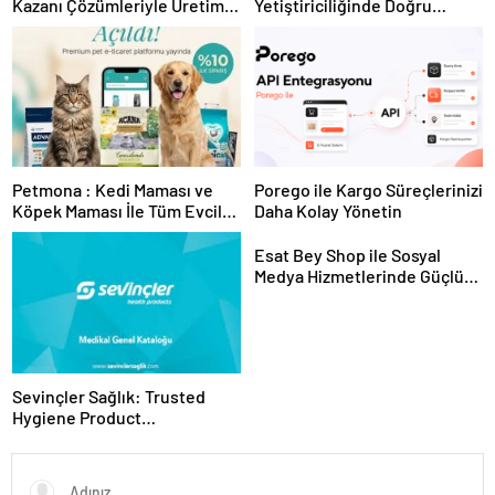
Kazanı Çözümleriyle Üretim
Yetiştiriciliğinde Doğru
Tesislerine Verimli Sistemler
Ekipman ve Ürün Seçimi
Sunuyor
Petmona : Kedi Maması ve
Porego ile Kargo Süreçlerinizi
Köpek Maması İle Tüm Evcil
Daha Kolay Yönetin
Hayvan Ürünleri
Esat Bey Shop ile Sosyal
Medya Hizmetlerinde Güçlü
Panel Deneyimi
Sevinçler Sağlık: Trusted
Hygiene Product
Manufacturer in Turkey