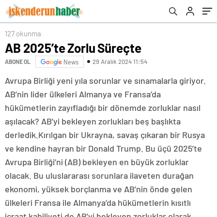
127 okunma
AB 2025’te Zorlu Süreçte
29 Aralık 2024 11:54
ABONE OL
News
Avrupa Birliği yeni yıla sorunlar ve sınamalarla giriyor.
AB’nin lider ülkeleri Almanya ve Fransa’da
hükümetlerin zayıfladığı bir dönemde zorluklar nasıl
aşılacak? AB’yi bekleyen zorlukları beş başlıkta
derledik.Kırılgan bir Ukrayna, savaş çıkaran bir Rusya
ve kendine hayran bir Donald Trump. Bu üçü 2025’te
Avrupa Birliği’ni (AB) bekleyen en büyük zorluklar
olacak. Bu uluslararası sorunlara ilaveten durağan
ekonomi, yüksek borçlanma ve AB’nin önde gelen
ülkeleri Fransa ile Almanya’da hükümetlerin kısıtlı
icraat kabiliyeti de AB’yi bekleyen zorluklar olarak