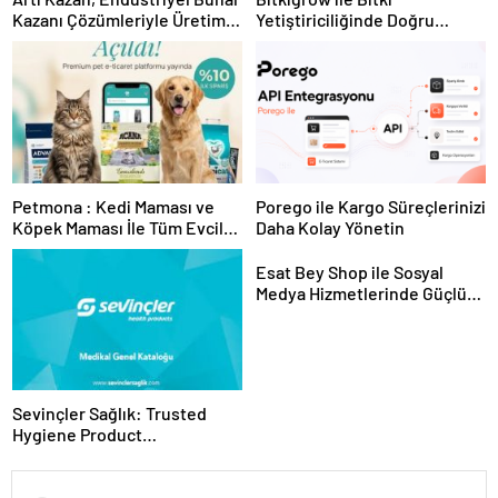
Kazanı Çözümleriyle Üretim
Yetiştiriciliğinde Doğru
Tesislerine Verimli Sistemler
Ekipman ve Ürün Seçimi
Sunuyor
Petmona : Kedi Maması ve
Porego ile Kargo Süreçlerinizi
Köpek Maması İle Tüm Evcil
Daha Kolay Yönetin
Hayvan Ürünleri
Esat Bey Shop ile Sosyal
Medya Hizmetlerinde Güçlü
Panel Deneyimi
Sevinçler Sağlık: Trusted
Hygiene Product
Manufacturer in Turkey