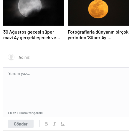
30 Ağustos gecesi süper
Fotoğraflarla dünyanın birçok
mavi Ay gerçekleşecek ve
yerinden ‘Süper Ay’
aynı ayda ikinci kez dolunay
manzaraları
olacak
En az 10 karakter gerekli
Gönder