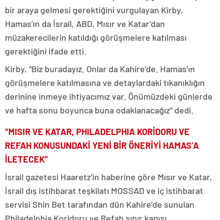
bir araya gelmesi gerektiğini vurgulayan Kirby,
Hamas’ın da İsrail, ABD, Mısır ve Katar’dan
müzakerecilerin katıldığı görüşmelere katılması
gerektiğini ifade etti.
Kirby, “Biz buradayız. Onlar da Kahire’de. Hamas’ın
görüşmelere katılmasına ve detaylardaki tıkanıklığın
derinine inmeye ihtiyacımız var. Önümüzdeki günlerde
ve hafta sonu boyunca buna odaklanacağız” dedi.
“MISIR VE KATAR, PHILADELPHIA KORİDORU VE
REFAH KONUSUNDAKİ YENİ BİR ÖNERİYİ HAMAS’A
İLETECEK”
İsrail gazetesi Haaretz’in haberine göre Mısır ve Katar,
İsrail dış istihbarat teşkilatı MOSSAD ve iç istihbarat
servisi Shin Bet tarafından dün Kahire’de sunulan
Philadelphia Koridoru ve Refah sınır kapısı