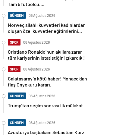
Tam 5 futbolcu….
GÜNDEM
06 Ağustos 2026
Norweç silahlı kuvvetleri kadınlardan
oluşan özel kuvvetler eğitimlerini
başlattı.
SPOR
06 Ağustos 2026
Cristiano Ronaldo’nun akıllara zarar
tüm kariyerinin istatistiğini çıkardık !
SPOR
06 Ağustos 2026
Galatasaray’a kötü haber! Monaco’dan
flaş Onyekuru kararı.
GÜNDEM
06 Ağustos 2026
Trump’tan seçim sonrası ilk mülakat
GÜNDEM
06 Ağustos 2026
Avusturya başbakanı Sebastian Kurz