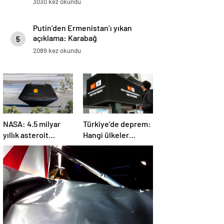
3030 kez okundu
Putin’den Ermenistan’ı yıkan
açıklama: Karabağ
5
Azerbaycan’ın ayrılmaz bir
2089 kez okundu
parçasıdır!
NASA: 4.5 milyar
Türkiye’de deprem:
yıllık asteroit
Hangi ülkeler
örnekleri Dünya’ya
yardım ediyor?
getirildi; yaşamın
başlangıcına ışık
tutabilir