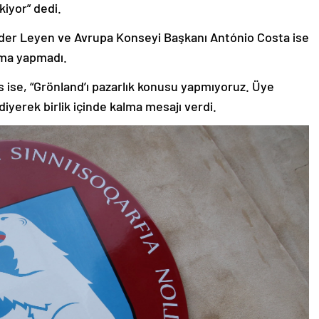
kiyor” dedi.
der Leyen ve Avrupa Konseyi Başkanı António Costa ise
ama yapmadı.
as ise, “Grönland’ı pazarlık konusu yapmıyoruz. Üye
iyerek birlik içinde kalma mesajı verdi.