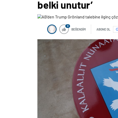
belki unutur’
0
BEĞENDİM
ABONE OL