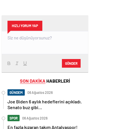
HIZLI YORUM YAP
GÖNDER
SON DAKİKA
HABERLERİ
GÜNDEM
06 Ağustos 2026
Joe Biden 6 aylık hedeflerini açıkladı.
Senato buz gibi…
SPOR
06 Ağustos 2026
En fazla kızaran takım Antalyaspor!