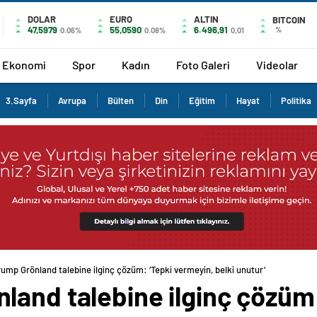
DOLAR
EURO
ALTIN
BITCOIN
47,5979
55,0590
6.496,91
%
0.06%
0.08%
0,01
Ekonomi
Spor
Kadın
Foto Galeri
Videolar
3.Sayfa
Avrupa
Bülten
Din
Eğitim
Hayat
Politika
rump Grönland talebine ilginç çözüm: ‘Tepki vermeyin, belki unutur’
land talebine ilginç çözüm: