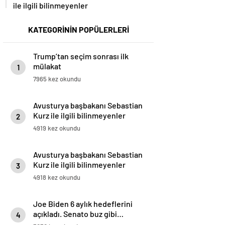
ile ilgili bilinmeyenler
KATEGORİNİN POPÜLERLERİ
Trump’tan seçim sonrası ilk
mülakat
1
7965 kez okundu
Avusturya başbakanı Sebastian
Kurz ile ilgili bilinmeyenler
2
4919 kez okundu
Avusturya başbakanı Sebastian
Kurz ile ilgili bilinmeyenler
3
4918 kez okundu
Joe Biden 6 aylık hedeflerini
açıkladı. Senato buz gibi…
4