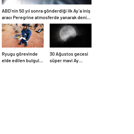
ABD’nin 50 yıl sonra gönderdiği ilk Ay’a iniş
aracı Peregrine atmosferde yanarak denize
düştü
Ryugu görevinde
30 Ağustos gecesi
elde edilen bulgular
süper mavi Ay
suyun dünyaya
gerçekleşecek ve
asteroitlerce
aynı ayda ikinci kez
getirilmiş
dolunay olacak
olabileceğini
gösteriyor