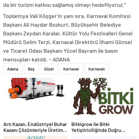
da bir turizm katkısı sağlamış olmayı hedefliyoruz.”
Toplantıya Vali Köşger’in yanı sıra, Karnaval Komitesi
Başkanı Ali Haydar Bozkurt, Büyükşehir Belediye
Başkanı Zeydan Karalar, Kültür Yolu Festivalleri Genel
Müdürü Selim Terzi, Karnaval Direktörü İlhami Günsel
ve Ticaret Odası Başkanı Yücel Bayram ile basın
mensupları katıldı. – ADANA
Adana
Baş
Güzel
Karnaval
Karnavalı
Artı Kazan, Endüstriyel Buhar
Bitkigrow ile Bitki
Kazanı Çözümleriyle Üretim
Yetiştiriciliğinde Doğru
Tesislerine Verimli Sistemler
Ekipman ve Ürün Seçimi