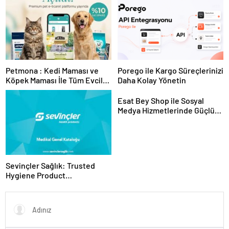
Sunuyor
Petmona : Kedi Maması ve
Porego ile Kargo Süreçlerinizi
Köpek Maması İle Tüm Evcil
Daha Kolay Yönetin
Hayvan Ürünleri
Esat Bey Shop ile Sosyal
Medya Hizmetlerinde Güçlü
Panel Deneyimi
Sevinçler Sağlık: Trusted
Hygiene Product
Manufacturer in Turkey