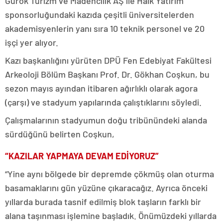
Gürok Turizm ve Madencilik AŞ ile Halk Yatırım
sponsorluğundaki kazıda çeşitli üniversitelerden
akademisyenlerin yanı sıra 10 teknik personel ve 20
işçi yer alıyor.
Kazı başkanlığını yürüten DPÜ Fen Edebiyat Fakültesi
Arkeoloji Bölüm Başkanı Prof. Dr. Gökhan Coşkun, bu
sezon mayıs ayından itibaren ağırlıklı olarak agora
(çarşı) ve stadyum yapılarında çalıştıklarını söyledi.
Çalışmalarının stadyumun doğu tribünündeki alanda
sürdüğünü belirten Coşkun,
“KAZILAR YAPMAYA DEVAM EDİYORUZ”
“Yine aynı bölgede bir depremde çökmüş olan oturma
basamaklarını gün yüzüne çıkaracağız. Ayrıca önceki
yıllarda burada tasnif edilmiş blok taşların farklı bir
alana taşınması işlemine başladık. Önümüzdeki yıllarda