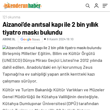
121 okunma
Aizanoi’de anıtsal kapı ile 2 bin yıllık
tiyatro maskı bulundu
8 Kasım 2024 19:10
ABONE OL
News
Birleşmiş Milletler Eğitim, Bilim ve Kültür Örgütü
(UNESCO) Dünya Mirası Geçici Listesi’ne 2012 yılında
dahil edilen, Anadolu’daki en iyi korunmuş Zeus
Tapınağı’na ev sahipliği yapan antik kentteki kazı
çalışması sürüyor.
Kültür ve Turizm Bakanlığı Kültür Varlıkları ve Müzeler
Genel Müdürlüğü ile Kütahya Valiliğinin desteğiyle,
Kütahya Dumlupınar Üniversitesi (DPÜ) tarafından