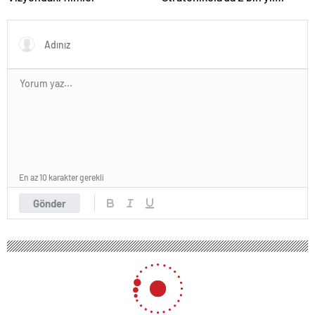
öncesine ait girlandlı lahit
bulundu
En az 10 karakter gerekli
Gönder