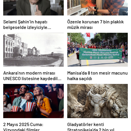
Selami Şahin’in hayatı
Özenle korunan 7 bin plaklık
belgeselde izleyiciyle
müzik mirası
buluşacak
Ankara’nın modern mirası
Manisa’da 8 ton mesir macunu
UNESCO listesine kaydedildi;
halka saçıldı
Türkiye’nin listedeki varlık
sayısı 80 oldu
2 Mayıs 2025 Cuma:
Gladyatörler kenti
Vizyondaki filmler
Stratonikeia’da 2 bin yıl