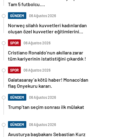
Tam 5 futbolcu….
GÜNDEM
06 Ağustos 2026
Norweç silahlı kuvvetleri kadınlardan
oluşan özel kuvvetler eğitimlerini
başlattı.
SPOR
06 Ağustos 2026
Cristiano Ronaldo’nun akıllara zarar
tüm kariyerinin istatistiğini çıkardık !
SPOR
06 Ağustos 2026
Galatasaray’a kötü haber! Monaco’dan
flaş Onyekuru kararı.
GÜNDEM
06 Ağustos 2026
Trump’tan seçim sonrası ilk mülakat
GÜNDEM
06 Ağustos 2026
Avusturya başbakanı Sebastian Kurz