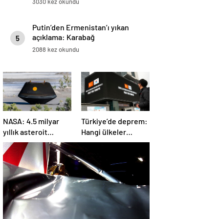
3030 kez okundu
Putin’den Ermenistan’ı yıkan
açıklama: Karabağ
5
Azerbaycan’ın ayrılmaz bir
2088 kez okundu
parçasıdır!
NASA: 4.5 milyar
Türkiye’de deprem:
yıllık asteroit
Hangi ülkeler
örnekleri Dünya’ya
yardım ediyor?
getirildi; yaşamın
başlangıcına ışık
tutabilir