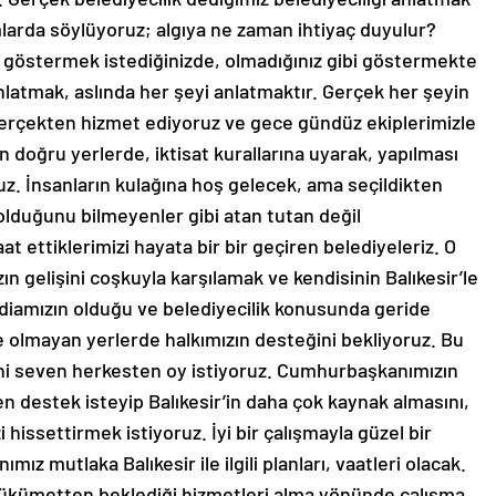
rmlarda söylüyoruz; algıya ne zaman ihtiyaç duyulur?
i göstermek istediğinizde, olmadığınız gibi göstermekte
nlatmak, aslında her şeyi anlatmaktır. Gerçek her şeyin
gerçekten hizmet ediyoruz ve gece gündüz ekiplerimizle
n doğru yerlerde, iktisat kurallarına uyarak, yapılması
uz. İnsanların kulağına hoş gelecek, ama seçildikten
olduğunu bilmeyenler gibi atan tutan değil
 ettiklerimizi hayata bir bir geçiren belediyeleriz. O
 gelişini coşkuyla karşılamak ve kendisinin Balıkesir’le
iddiamızın olduğu ve belediyecilik konusunda geride
e olmayan yerlerde halkımızın desteğini bekliyoruz. Bu
hrini seven herkesten oy istiyoruz. Cumhurbaşkanımızın
 destek isteyip Balıkesir’in daha çok kaynak almasını,
 hissettirmek istiyoruz. İyi bir çalışmayla güzel bir
z mutlaka Balıkesir ile ilgili planları, vaatleri olacak.
kümetten beklediği hizmetleri alma yönünde çalışma