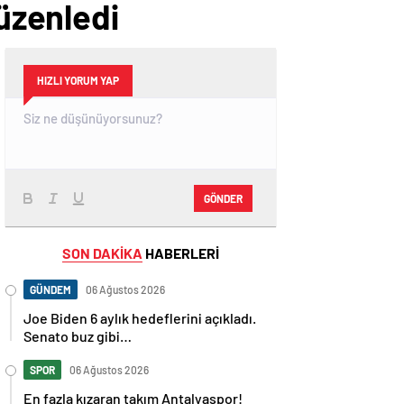
düzenledi
HIZLI YORUM YAP
GÖNDER
SON DAKİKA
HABERLERİ
GÜNDEM
06 Ağustos 2026
Joe Biden 6 aylık hedeflerini açıkladı.
Senato buz gibi…
SPOR
06 Ağustos 2026
En fazla kızaran takım Antalyaspor!