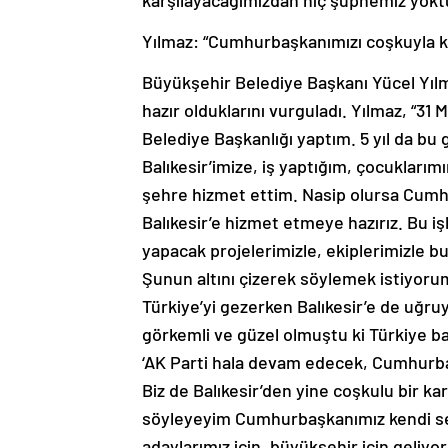
karşılayacağımızdan hiç şüphemiz yoktu
Yılmaz: “Cumhurbaşkanımızı coşkuyla k
Büyükşehir Belediye Başkanı Yücel Yılma
hazır olduklarını vurguladı. Yılmaz, “31 
Belediye Başkanlığı yaptım. 5 yıl da 
Balıkesir’imize, iş yaptığım, çocukları
şehre hizmet ettim. Nasip olursa Cumhur
Balıkesir’e hizmet etmeye hazırız. Bu iş
yapacak projelerimizle, ekiplerimizle b
Şunun altını çizerek söylemek istiyor
Türkiye’yi gezerken Balıkesir’e de uğruy
görkemli ve güzel olmuştu ki Türkiye bas
‘AK Parti hala devam edecek, Cumhurbaşk
Biz de Balıkesir’den yine coşkulu bir ka
söyleyeyim Cumhurbaşkanımız kendi seçi
adaylarımız için, büyükşehir için geliyo