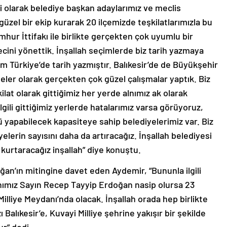
mi olarak belediye başkan adaylarımız ve meclis
 güzel bir ekip kurarak 20 ilçemizde teşkilatlarımızla bu
umhur İttifakı ile birlikte gerçekten çok uyumlu bir
recini yönettik. İnşallah seçimlerde biz tarih yazmaya
tüm Türkiye’de tarih yazmıştır. Balıkesir’de de Büyükşehir
ler olarak gerçekten çok güzel çalışmalar yaptık. Biz
lat olarak gittiğimiz her yerde alnımız ak olarak
gili gittiğimiz yerlerde hatalarımız varsa görüyoruz,
 yapabilecek kapasiteye sahip belediyelerimiz var. Biz
elerin sayısını daha da artıracağız. İnşallah belediyesi
kurtaracağız inşallah” diye konuştu.
an’ın mitingine davet eden Aydemir, “Bununla ilgili
ımız Sayın Recep Tayyip Erdoğan nasip olursa 23
lliye Meydanı’nda olacak. İnşallah orada hep birlikte
alıkesir’e, Kuvayi Milliye şehrine yakışır bir şekilde