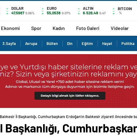
DOLAR
EURO
ALTIN
BITCOIN
47,5987
55,0538
6.526,48
%
0.06%
0.07%
0,47
Ekonomi
Spor
Kadın
Foto Galeri
Videolar
3.Sayfa
Avrupa
Bülten
Din
Eğitim
Hayat
Politika
Balıkesir İl Başkanlığı, Cumhurbaşkanı Erdoğan’ın Balıkesir ziyareti öncesinde ba
 İl Başkanlığı, Cumhurbaşka