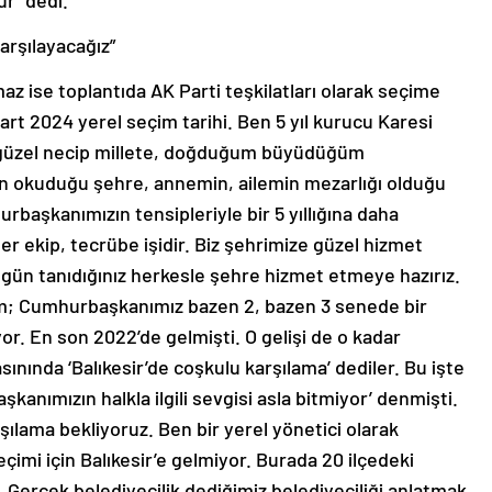
r” dedi.
arşılayacağız”
z ise toplantıda AK Parti teşkilatları olarak seçime
Mart 2024 yerel seçim tarihi. Ben 5 yıl kurucu Karesi
bu güzel necip millete, doğduğum büyüdüğüm
mın okuduğu şehre, annemin, ailemin mezarlığı olduğu
başkanımızın tensipleriyle bir 5 yıllığına daha
ler ekip, tecrübe işidir. Biz şehrimize güzel hizmet
ugün tanıdığınız herkesle şehre hizmet etmeye hazırız.
um; Cumhurbaşkanımız bazen 2, bazen 3 senede bir
or. En son 2022’de gelmişti. O gelişi de o kadar
ınında ‘Balıkesir’de coşkulu karşılama’ dediler. Bu işte
anımızın halkla ilgili sevgisi asla bitmiyor’ denmişti.
rşılama bekliyoruz. Ben bir yerel yönetici olarak
mi için Balıkesir’e gelmiyor. Burada 20 ilçedeki
r. Gerçek belediyecilik dediğimiz belediyeciliği anlatmak