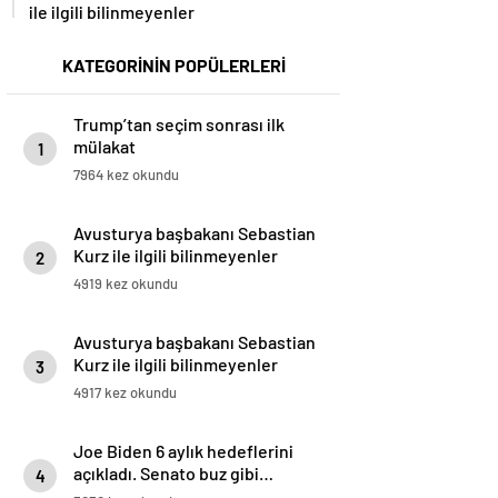
ile ilgili bilinmeyenler
KATEGORİNİN POPÜLERLERİ
Trump’tan seçim sonrası ilk
mülakat
1
7964 kez okundu
Avusturya başbakanı Sebastian
Kurz ile ilgili bilinmeyenler
2
4919 kez okundu
Avusturya başbakanı Sebastian
Kurz ile ilgili bilinmeyenler
3
4917 kez okundu
Joe Biden 6 aylık hedeflerini
açıkladı. Senato buz gibi…
4