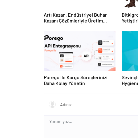
Artı Kazan, Endüstriyel Buhar
Bitkigro
Kazanı Çözümleriyle Üretim
Yetişti
Tesislerine Verimli Sistemler
ve Ürün
Sunuyor
Porego ile Kargo Süreçlerinizi
Sevinçl
Daha Kolay Yönetin
Hygiene
Turkey