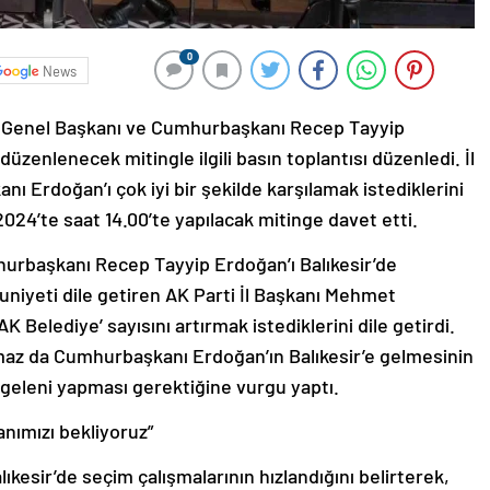
0
News
arti Genel Başkanı ve Cumhurbaşkanı Recep Tayyip
düzenlenecek mitingle ilgili basın toplantısı düzenledi. İl
Erdoğan’ı çok iyi bir şekilde karşılamak istediklerini
 2024’te saat 14.00’te yapılacak mitinge davet etti.
hurbaşkanı Recep Tayyip Erdoğan’ı Balıkesir’de
iyeti dile getiren AK Parti İl Başkanı Mehmet
K Belediye’ sayısını artırmak istediklerini dile getirdi.
maz da Cumhurbaşkanı Erdoğan’ın Balıkesir’e gelmesinin
n geleni yapması gerektiğine vurgu yaptı.
nımızı bekliyoruz”
kesir’de seçim çalışmalarının hızlandığını belirterek,