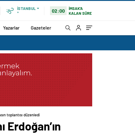
İMSAK'A
İSTANBUL
02:00
KALAN SÜRE
°
Yazarlar
Gazeteler
sın toplantısı düzenledi
nı Erdoğan’ın