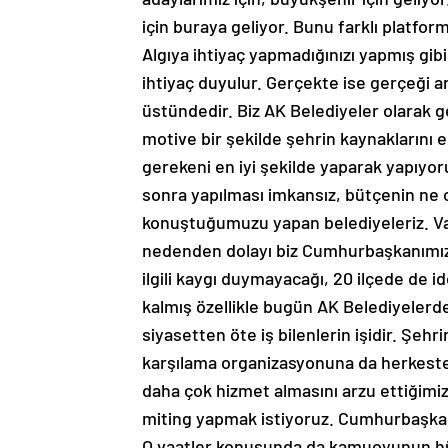
için buraya geliyor. Bunu farklı platfo
Algıya ihtiyaç yapmadığınızı yapmış gib
ihtiyaç duyulur. Gerçekte ise gerçeği a
üstündedir. Biz AK Belediyeler olarak 
motive bir şekilde şehrin kaynaklarını e
gerekeni en iyi şekilde yaparak yapıyor
sonra yapılması imkansız, bütçenin ne 
konuştuğumuzu yapan belediyeleriz. Vaat
nedenden dolayı biz Cumhurbaşkanımızın
ilgili kaygı duymayacağı, 20 ilçede de 
kalmış özellikle bugün AK Belediyelerd
siyasetten öte iş bilenlerin işidir. Şe
karşılama organizasyonuna da herkesten
daha çok hizmet almasını arzu ettiğimizi
miting yapmak istiyoruz. Cumhurbaşkanımı
O vaatler konusunda da kamuoyunun hü