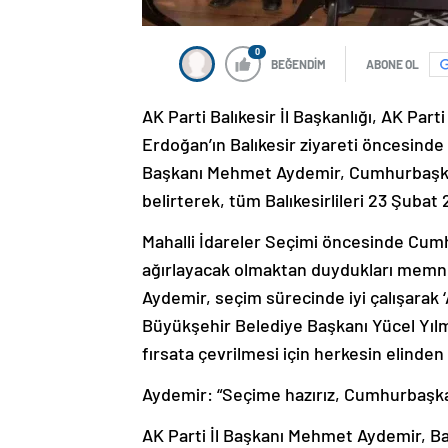
0
BEĞENDİM
ABONE OL
AK Parti Balıkesir İl Başkanlığı, AK P
Erdoğan’ın Balıkesir ziyareti öncesinde 
Başkanı Mehmet Aydemir, Cumhurbaşkanı 
belirterek, tüm Balıkesirlileri 23 Şubat
Mahalli İdareler Seçimi öncesinde Cum
ağırlayacak olmaktan duydukları memnun
Aydemir, seçim sürecinde iyi çalışarak ‘A
Büyükşehir Belediye Başkanı Yücel Yıl
fırsata çevrilmesi için herkesin elinde
Aydemir: “Seçime hazırız, Cumhurbaşka
AK Parti İl Başkanı Mehmet Aydemir, Balı