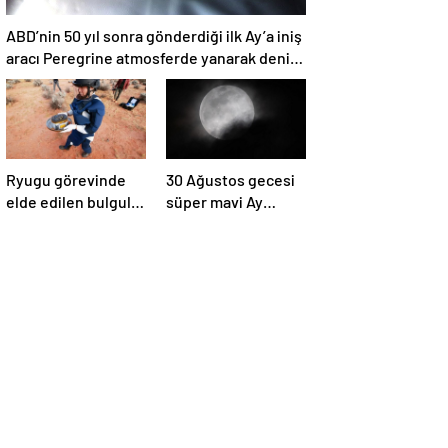
ABD’nin 50 yıl sonra gönderdiği ilk Ay’a iniş
aracı Peregrine atmosferde yanarak denize
düştü
Ryugu görevinde
30 Ağustos gecesi
elde edilen bulgular
süper mavi Ay
suyun dünyaya
gerçekleşecek ve
asteroitlerce
aynı ayda ikinci kez
getirilmiş
dolunay olacak
olabileceğini
gösteriyor