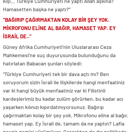
kişi… Türkiye Cumhuriyeti ne yaptı Allah aşkına?
Hamasetten başka ne yaptı?”
“BAĞIRIP ÇAĞIRMAKTAN KOLAY BİR ŞEY YOK.
MİKROFONU ELİNE AL BAĞIR, HAMASET YAP. EY
İSRAİL DE..”
Güney Afrika Cumhuriyeti’nin Uluslararası Ceza
Mahkemesi’ne suç duyurusunda bulunduğunu da
hatırlatan Babacan şunları söyledi:
“Türkiye Cumhuriyeti tek bir dava açtı mı? Ben
soruyorum sizin İsrail ile ilişkilerde hangi menfaatiniz
var ki hangi büyük menfaatiniz var ki Filistinli
kardeşlerimiz bu kadar zulüm görürken, bu kadar acı
yaşarken kılınızı kıpırdatmıyorsunuz. Bağırıp
çağırmaktan kolay bir şey yok. Mikrofonu eline al bağır,
hamaset yap. Ey İsrail de, tamam da ne yaptın? Lafla
peynir gemisi yürümüyor. Gerçekten de dış politikada