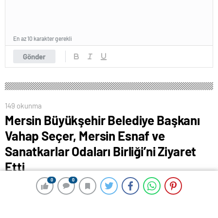
En az 10 karakter gerekli
Gönder
149 okunma
Mersin Büyükşehir Belediye Başkanı
Vahap Seçer, Mersin Esnaf ve
Sanatkarlar Odaları Birliği’ni Ziyaret
Etti
13 Haziran 2024 06:13
0
0
0
0
ABONE OL
News
Mersin Büyükşehir Belediye Başkanı Vahap Seçer,
Mersin Esnaf ve Sanatkarlar Odaları Birliği’ni (ESOB)