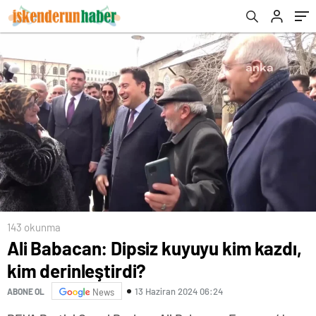
Birliği’ni Ziyaret Etti
143 okunma
Ali Babacan: Dipsiz kuyuyu kim kazdı,
kim derinleştirdi?
13 Haziran 2024 06:24
ABONE OL
News