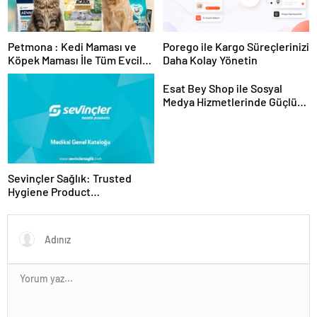
Petmona : Kedi Maması ve
Porego ile Kargo Süreçlerinizi
Köpek Maması İle Tüm Evcil
Daha Kolay Yönetin
Hayvan Ürünleri
Esat Bey Shop ile Sosyal
Medya Hizmetlerinde Güçlü
Panel Deneyimi
Sevinçler Sağlık: Trusted
Hygiene Product
Manufacturer in Turkey