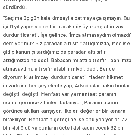
sürdürdü:
“Seçime üç gün kala kimseyi aldatmaya çalışmayın. Bu
işi 11 yıl yapmış olan bir olarak söylüyorum; at imzayı
durdur ticareti. İşe gelince, ‘İmza atmasaydım olmazdı’
demiyor mu? Biz paradan altı sıfır attığımızda, Meclis’e
gidip kanun çıkardığımız da paradan altı sıfır
attığımızda ne dedi; Babacan mı attı altı sıfırı, ben imza
atmasaydım, altı sıfır atabilir miydi, dedi. Bende
diyorum ki at imzayı durdur ticareti. Madem hikmet
imzada ise her şey elinde yap. Arkadaşlar bakın bunlar
değişti, değişti. Menfaat var ya menfaat paranın
ucunu görünce zihinleri bulanıyor. Paranın ucunu
görünce akılları karışıyor. İlkeler, değerler bir kenara
bırakılıyor. Menfaatin gereği ne ise onu yapıyorlar. 32
bin kişi öldü ya bunların üçte ikisi kadın çocuk 32 bin