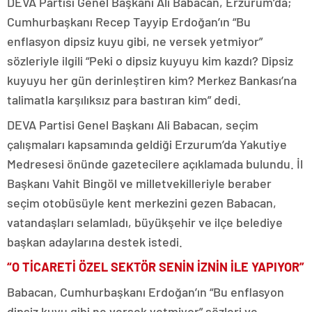
DEVA Partisi Genel Başkanı Ali Babacan, Erzurum’da;
Cumhurbaşkanı Recep Tayyip Erdoğan’ın “Bu
enflasyon dipsiz kuyu gibi, ne versek yetmiyor”
sözleriyle ilgili “Peki o dipsiz kuyuyu kim kazdı? Dipsiz
kuyuyu her gün derinleştiren kim? Merkez Bankası’na
talimatla karşılıksız para bastıran kim” dedi.
DEVA Partisi Genel Başkanı Ali Babacan, seçim
çalışmaları kapsamında geldiği Erzurum’da Yakutiye
Medresesi önünde gazetecilere açıklamada bulundu. İl
Başkanı Vahit Bingöl ve milletvekilleriyle beraber
seçim otobüsüyle kent merkezini gezen Babacan,
vatandaşları selamladı, büyükşehir ve ilçe belediye
başkan adaylarına destek istedi.
“O TİCARETİ ÖZEL SEKTÖR SENİN İZNİN İLE YAPIYOR”
Babacan, Cumhurbaşkanı Erdoğan’ın “Bu enflasyon
dipsiz kuyu gibi ne versek yetmiyor” sözleri ve