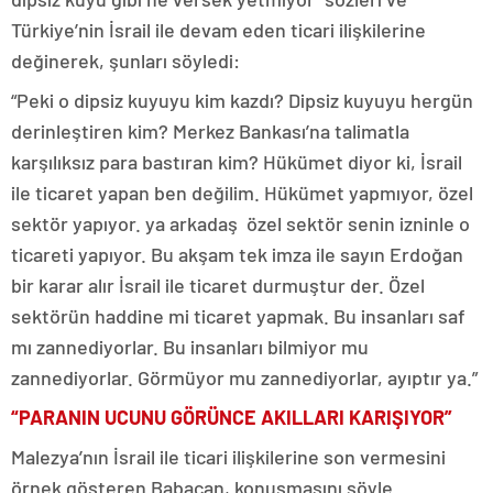
Türkiye’nin İsrail ile devam eden ticari ilişkilerine
değinerek, şunları söyledi:
“Peki o dipsiz kuyuyu kim kazdı? Dipsiz kuyuyu hergün
derinleştiren kim? Merkez Bankası’na talimatla
karşılıksız para bastıran kim? Hükümet diyor ki, İsrail
ile ticaret yapan ben değilim. Hükümet yapmıyor, özel
sektör yapıyor. ya arkadaş özel sektör senin izninle o
ticareti yapıyor. Bu akşam tek imza ile sayın Erdoğan
bir karar alır İsrail ile ticaret durmuştur der. Özel
sektörün haddine mi ticaret yapmak. Bu insanları saf
mı zannediyorlar. Bu insanları bilmiyor mu
zannediyorlar. Görmüyor mu zannediyorlar, ayıptır ya.”
“PARANIN UCUNU GÖRÜNCE AKILLARI KARIŞIYOR”
Malezya’nın İsrail ile ticari ilişkilerine son vermesini
örnek gösteren Babacan, konuşmasını şöyle