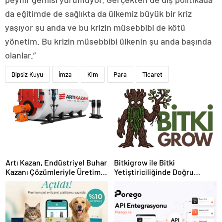
da eğitimde de sağlıkta da ülkemiz büyük bir kriz
yaşıyor şu anda ve bu krizin müsebbibi de kötü
yönetim. Bu krizin müsebbibi ülkenin şu anda başında
olanlar.”
Dipsiz Kuyu
İmza
Kim
Para
Ticaret
Artı Kazan, Endüstriyel Buhar
Bitkigrow ile Bitki
Kazanı Çözümleriyle Üretim
Yetiştiriciliğinde Doğru
Tesislerine Verimli Sistemler
Ekipman ve Ürün Seçimi
Sunuyor