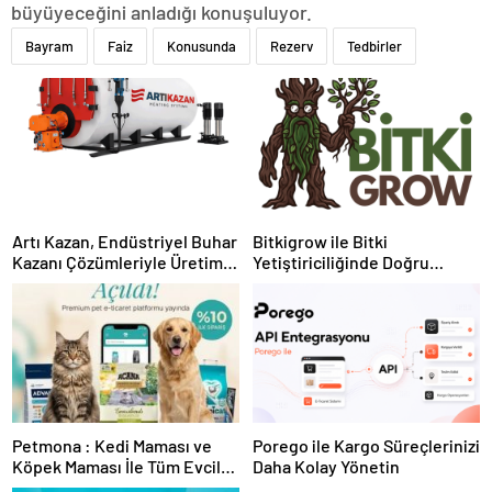
büyüyeceğini anladığı konuşuluyor.
Bayram
Faiz
Konusunda
Rezerv
Tedbirler
Artı Kazan, Endüstriyel Buhar
Bitkigrow ile Bitki
Kazanı Çözümleriyle Üretim
Yetiştiriciliğinde Doğru
Tesislerine Verimli Sistemler
Ekipman ve Ürün Seçimi
Sunuyor
Petmona : Kedi Maması ve
Porego ile Kargo Süreçlerinizi
Köpek Maması İle Tüm Evcil
Daha Kolay Yönetin
Hayvan Ürünleri