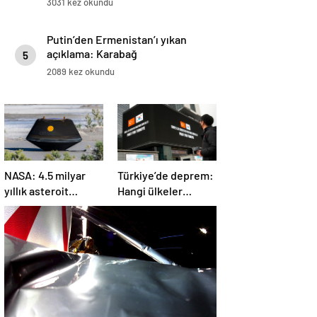
3031 kez okundu
Putin’den Ermenistan’ı yıkan
açıklama: Karabağ
5
Azerbaycan’ın ayrılmaz bir
2089 kez okundu
parçasıdır!
NASA: 4.5 milyar
Türkiye’de deprem:
yıllık asteroit
Hangi ülkeler
örnekleri Dünya’ya
yardım ediyor?
getirildi; yaşamın
başlangıcına ışık
tutabilir