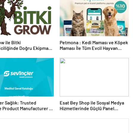
w ile Bitki
Petmona : Kedi Maması ve Köpek
riciliğinde Doğru Ekipman
Maması İle Tüm Evcil Hayvan
 Seçimi
Ürünleri
er Sağlık: Trusted
Esat Bey Shop ile Sosyal Medya
 Product Manufacturer in
Hizmetlerinde Güçlü Panel
Deneyimi