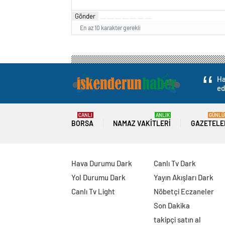
Gönder
En az 10 karakter gerekli
Ha
ed
CANLI
ANLIK
GÜNLÜ
BORSA
NAMAZ VAKITLERI
GAZETELE
Hava Durumu Dark
Canlı Tv Dark
Yol Durumu Dark
Yayın Akışları Dark
Canlı Tv Light
Nöbetçi Eczaneler
Son Dakika
takipçi satın al