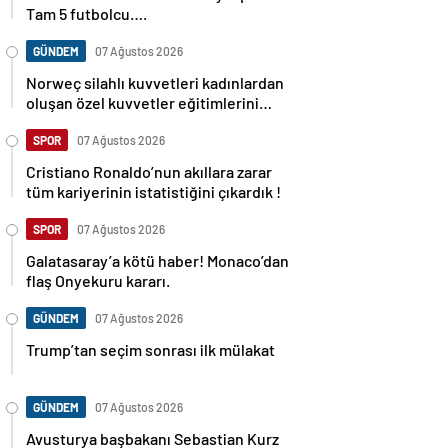
Tam 5 futbolcu….
GÜNDEM
07 Ağustos 2026
Norweç silahlı kuvvetleri kadınlardan
oluşan özel kuvvetler eğitimlerini
başlattı.
SPOR
07 Ağustos 2026
Cristiano Ronaldo’nun akıllara zarar
tüm kariyerinin istatistiğini çıkardık !
SPOR
07 Ağustos 2026
Galatasaray’a kötü haber! Monaco’dan
flaş Onyekuru kararı.
GÜNDEM
07 Ağustos 2026
Trump’tan seçim sonrası ilk mülakat
GÜNDEM
07 Ağustos 2026
Avusturya başbakanı Sebastian Kurz