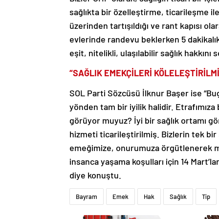
sağlıkta bir özelleştirme, ticarileşme il
üzerinden tartışıldığı ve rant kapısı ol
evlerinde randevu beklerken 5 dakikalık
eşit, nitelikli, ulaşılabilir sağlık hakkı
“SAĞLIK EMEKÇİLERİ KÖLELEŞTİRİLM
SOL Parti Sözcüsü İlknur Başer ise “Bugü
yönden tam bir iyilik halidir. Etrafımıza
görüyor muyuz? İyi bir sağlık ortamı gö
hizmeti ticarileştirilmiş. Bizlerin tek bir
emeğimize, onurumuza örgütlenerek müc
insanca yaşama koşulları için 14 Mart’l
diye konuştu.
Bayram
Emek
Hak
Sağlık
Tip