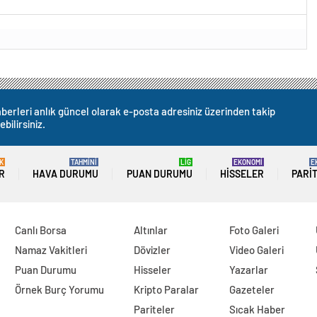
berleri anlık güncel olarak e-posta adresiniz üzerinden takip
ebilirsiniz.
K
TAHMİNİ
LİG
EKONOMİ
E
R
HAVA DURUMU
PUAN DURUMU
HISSELER
PARI
Canlı Borsa
Altınlar
Foto Galeri
Namaz Vakitleri
Dövizler
Video Galeri
Puan Durumu
Hisseler
Yazarlar
Örnek Burç Yorumu
Kripto Paralar
Gazeteler
Pariteler
Sıcak Haber