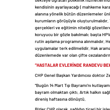
sekteye uğratan poliklinik hizmetlerind
kendisinin ayarlayacağı ( mahkeme karar
alanına yönelik bütün düzenlemeler üniv
kurumların görüşüyle oluşturulmalıdır. 
gerçekleri ve eğitimin niteliği gözetilere
koruyucu bir gözle bakılmalı; başta HPV 
rutin aşılama programına alınmalıdır. He
uygulamalar terk edilmelidir. Hak aram
düzenlemede var olan çifte cezalandırma
“HASTALAR EVLERİNDE RANDEVU BEK
CHP Genel Başkan Yardımcısı doktor Zel
“Bugün 14 Mart Tıp Bayramı’nı kutlayamı
bayram olmaktan çıktı. Artık halkın sağlı
direniş haftasına dönüştü.
Bizler CHP olarak, sağlığın ticari bir i