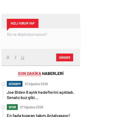
HIZLI YORUM YAP
GÖNDER
SON DAKİKA
HABERLERİ
GÜNDEM
07 Ağustos 2026
Joe Biden 6 aylık hedeflerini açıkladı.
Senato buz gibi…
SPOR
07 Ağustos 2026
En fazla kızaran takım Antalyaspor!