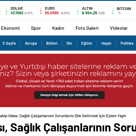
DOLAR
EURO
ALTIN
BITCOIN
47,7092
55,0395
6.554,25
%
0.17%
-0.01%
0,95
Ekonomi
Spor
Kadın
Foto Galeri
Videolar
3.Sayfa
Avrupa
Bülten
Din
Eğitim
Hayat
Politika
bip Odası, Sağlık Çalışanlarının Sorunlarını Dile Getirmek İçin Eylem Yaptı
 Sağlık Çalışanlarının Soru