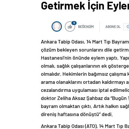
Getirmek İçin Eyle
0
BEĞENDİM
ABONE OL
Ankara Tabip Odası, 14 Mart Tıp Bayramı 
çözüm bekleyen sorunlarını dile getirm
Hastanesi’nin önünde eylem yaptı. Yapı
olmalı, sağlık çalışanlarının ek gösterge
olmalıdır. Hekimlerin bağımsız çalışma k
arama olanaklarını ortadan kaldırmayı 
cezalandırma uygulaması iptal edilmeli
doktor Zeliha Aksaz Şahbaz da “Bugün 1
bayram olmaktan çıktı. Artık halkın sağlı
direniş haftasına dönüştü” dedi.
Ankara Tabip Odası (ATO), 14 Mart Tıp B