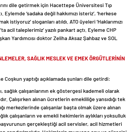
ını dile getirmek için Hacettepe Üniversitesi Tıp
 Eylemde ‘sadaka değil hakkımızı isteriz’, ‘herkese
k istiyoruz’ sloganları atıldı. ATO üyeleri ‘Haklarımızı
ta acil taleplerimiz’ yazılı pankart açtı. Eyleme CHP
şkan Yardımcısı doktor Zeliha Aksaz Şahbaz ve SOL
NLEMELER, SAĞLIK MESLEK VE EMEK ÖRGÜTLERİNİN
 Coşkun yaptığı açıklamada şunları dile getirdi:
ı, sağlık çalışanlarının ek göstergesi kademeli olarak
ıdır. Çalışırken alınan ücretlerin emekliliğe yansıdığı tek
ığı merkezlerinde çalışanlar başta olmak üzere alınan
lık çalışanların ve emekli hekimlerin aylıkları yoksulluk
başvurunun gerçekleştiği acil servisler, acil hizmetleri