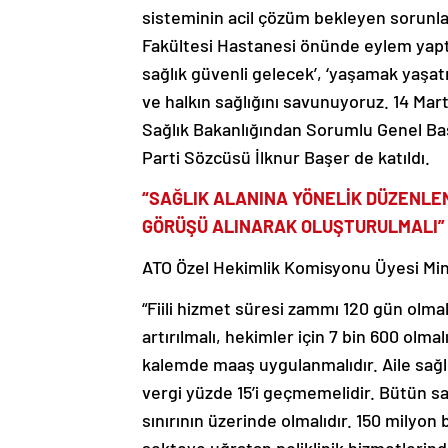
sisteminin acil çözüm bekleyen sorunlar
Fakültesi Hastanesi önünde eylem yaptı.
sağlık güvenli gelecek’, ‘yaşamak yaşatma
ve halkın sağlığını savunuyoruz. 14 Mart’
Sağlık Bakanlığından Sorumlu Genel Ba
Parti Sözcüsü İlknur Başer de katıldı.
“SAĞLIK ALANINA YÖNELİK DÜZENLE
GÖRÜŞÜ ALINARAK OLUŞTURULMALI”
ATO Özel Hekimlik Komisyonu Üyesi Mine
“Fiili hizmet süresi zammı 120 gün olmal
artırılmalı, hekimler için 7 bin 600 olmal
kalemde maaş uygulanmalıdır. Aile sağl
vergi yüzde 15’i geçmemelidir. Bütün sağ
sınırının üzerinde olmalıdır. 150 milyon 