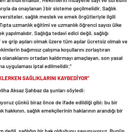
en arındırılmalıdır. Hekimlerin muayene sayı ve süresini
ıyla da onaylanan ) bir sisteme geçilmelidir. Sağlık
ersiteler, sağlık meslek ve emek örgütleriyle ilgili
Tıpta uzmanlık eğitimi ve uzmanlık öğrenci sayısı ülke
k yapılmalıdır. Sağlığa tedavi edici değil, sağlığı
ve grip aşıları olmak üzere tüm aşılar ücretsiz olmalı ve
kimlerin bağımsız çalışma koşullarını zorlaştıran
a olanaklarını ortadan kaldırmayı amaçlayan, son yasal
 uygulaması iptal edilmelidir.”
LERKEN SAĞLIKLARINI KAYBEDİYOR”
iha Aksaz Şahbaz da şunları söyledi:
yoruz çünkü biraz önce de ifade edildiği gibi; bu bir
k hakkının, sağlık emekçilerinin haklarının arandığı bir
şlem değil, sağlığın bir hak olduğunu savunuyoruz. Bugün