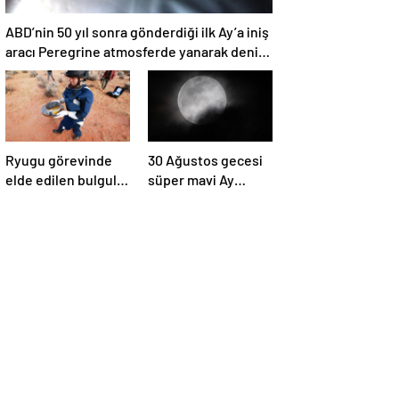
ABD’nin 50 yıl sonra gönderdiği ilk Ay’a iniş
aracı Peregrine atmosferde yanarak denize
düştü
Ryugu görevinde
30 Ağustos gecesi
elde edilen bulgular
süper mavi Ay
suyun dünyaya
gerçekleşecek ve
asteroitlerce
aynı ayda ikinci kez
getirilmiş
dolunay olacak
olabileceğini
gösteriyor