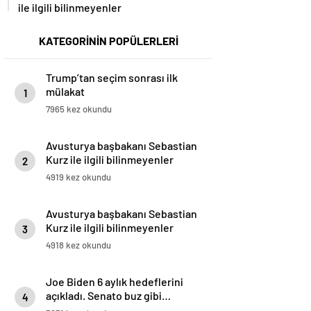
ile ilgili bilinmeyenler
KATEGORİNİN POPÜLERLERİ
Trump’tan seçim sonrası ilk
mülakat
1
7965 kez okundu
Avusturya başbakanı Sebastian
Kurz ile ilgili bilinmeyenler
2
4919 kez okundu
Avusturya başbakanı Sebastian
Kurz ile ilgili bilinmeyenler
3
4918 kez okundu
Joe Biden 6 aylık hedeflerini
açıkladı. Senato buz gibi…
4