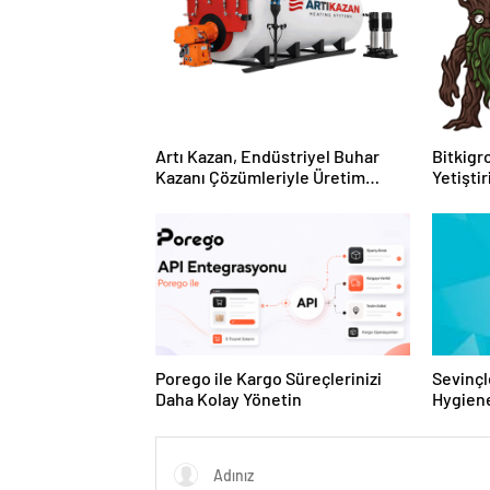
Artı Kazan, Endüstriyel Buhar
Bitkigro
Kazanı Çözümleriyle Üretim
Yetişti
Tesislerine Verimli Sistemler
ve Ürün
Sunuyor
Porego ile Kargo Süreçlerinizi
Sevinçl
Daha Kolay Yönetin
Hygiene
Turkey