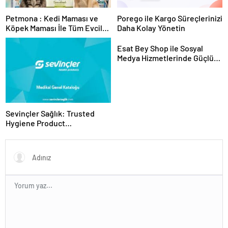
Petmona : Kedi Maması ve
Porego ile Kargo Süreçlerinizi
Köpek Maması İle Tüm Evcil
Daha Kolay Yönetin
Hayvan Ürünleri
Esat Bey Shop ile Sosyal
Medya Hizmetlerinde Güçlü
Panel Deneyimi
Sevinçler Sağlık: Trusted
Hygiene Product
Manufacturer in Turkey