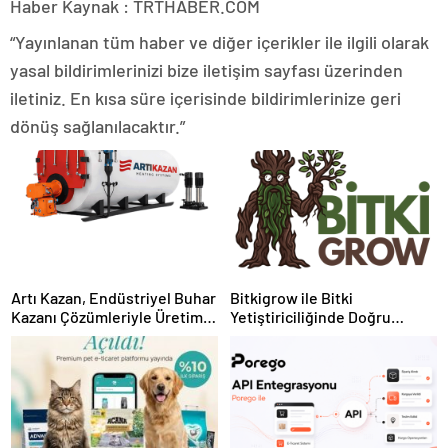
Haber Kaynak : TRTHABER.COM
“Yayınlanan tüm haber ve diğer içerikler ile ilgili olarak
yasal bildirimlerinizi bize iletişim sayfası üzerinden
iletiniz. En kısa süre içerisinde bildirimlerinize geri
dönüş sağlanılacaktır.”
Artı Kazan, Endüstriyel Buhar
Bitkigrow ile Bitki
Kazanı Çözümleriyle Üretim
Yetiştiriciliğinde Doğru
Tesislerine Verimli Sistemler
Ekipman ve Ürün Seçimi
Sunuyor