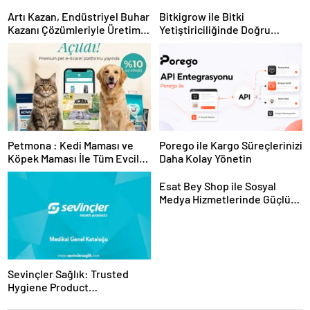
Artı Kazan, Endüstriyel Buhar
Bitkigrow ile Bitki
Kazanı Çözümleriyle Üretim
Yetiştiriciliğinde Doğru
Tesislerine Verimli Sistemler
Ekipman ve Ürün Seçimi
Sunuyor
Petmona : Kedi Maması ve
Porego ile Kargo Süreçlerinizi
Köpek Maması İle Tüm Evcil
Daha Kolay Yönetin
Hayvan Ürünleri
Esat Bey Shop ile Sosyal
Medya Hizmetlerinde Güçlü
Panel Deneyimi
Sevinçler Sağlık: Trusted
Hygiene Product
Manufacturer in Turkey