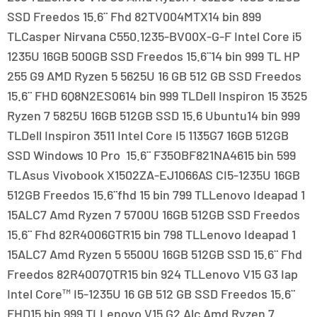
SSD Freedos 15.6¨ Fhd 82TV004MTX14 bin 899
TLCasper Nirvana C550.1235-BV00X-G-F Intel Core i5
1235U 16GB 500GB SSD Freedos 15.6¨14 bin 999 TL HP
255 G9 AMD Ryzen 5 5625U 16 GB 512 GB SSD Freedos
15.6¨ FHD 6Q8N2ES0614 bin 999 TLDell Inspiron 15 3525
Ryzen 7 5825U 16GB 512GB SSD 15.6 Ubuntu14 bin 999
TLDell Inspiron 3511 Intel Core I5 1135G7 16GB 512GB
SSD Windows 10 Pro 15.6¨ F35OBF821NA4615 bin 599
TLAsus Vivobook X1502ZA-EJ1066AS CI5-1235U 16GB
512GB Freedos 15.6¨fhd 15 bin 799 TLLenovo Ideapad 1
15ALC7 Amd Ryzen 7 5700U 16GB 512GB SSD Freedos
15.6¨ Fhd 82R4006GTR15 bin 798 TLLenovo Ideapad 1
15ALC7 Amd Ryzen 5 5500U 16GB 512GB SSD 15.6¨ Fhd
Freedos 82R4007QTR15 bin 924 TLLenovo V15 G3 Iap
Intel Core™ I5-1235U 16 GB 512 GB SSD Freedos 15.6¨
FHD15 bin 999 TLLenovo V15 G2 Alc Amd Ryzen 7