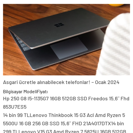
Asgari ücretle alınabilecek telefonlar! – Ocak 2024
Bilgisayar ModeliFiyatı
Hp 250 G8 I5-1135G7 16GB 512GB SSD Freedos 15.6¨ Fhd
853U7ES5
14 bin 99 TLLenovo Thinkbook 15 G3 Acl Amd Ryzen 5
5500U 16 GB 256 GB SSD 15,6¨ FHD 21A4017DTX14 bin
299 TLLenovo V15 G3 Amd Ryzen 7 5825U 16GB 512GB