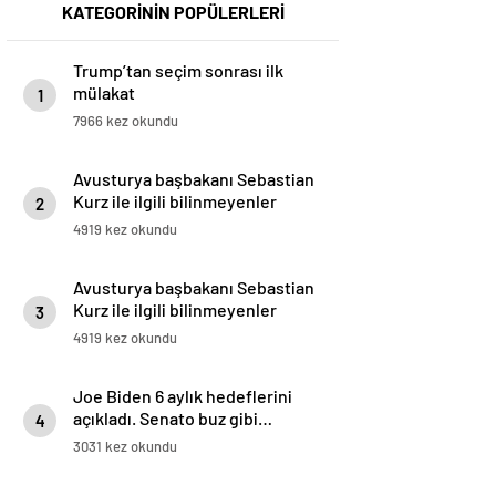
KATEGORİNİN POPÜLERLERİ
Trump’tan seçim sonrası ilk
mülakat
1
7966 kez okundu
Avusturya başbakanı Sebastian
Kurz ile ilgili bilinmeyenler
2
4919 kez okundu
Avusturya başbakanı Sebastian
Kurz ile ilgili bilinmeyenler
3
4919 kez okundu
Joe Biden 6 aylık hedeflerini
açıkladı. Senato buz gibi…
4
3031 kez okundu