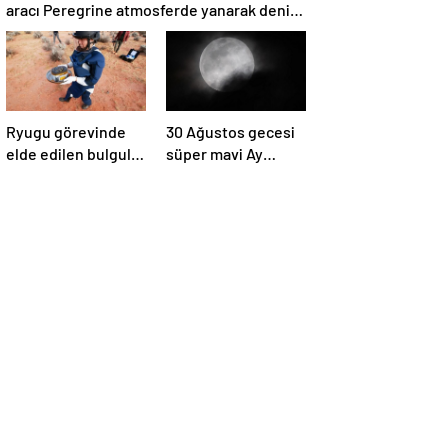
aracı Peregrine atmosferde yanarak denize
düştü
Ryugu görevinde
30 Ağustos gecesi
elde edilen bulgular
süper mavi Ay
suyun dünyaya
gerçekleşecek ve
asteroitlerce
aynı ayda ikinci kez
getirilmiş
dolunay olacak
olabileceğini
gösteriyor