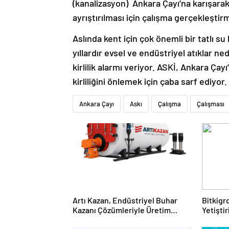
(kanalizasyon) Ankara Çayı’na karışarak k
ayrıştırılması için çalışma gerçekleştirm
Aslında kent için çok önemli bir tatlı s
yıllardır evsel ve endüstriyel atıklar ne
kirlilik alarmı veriyor. ASKİ, Ankara Ça
kirliliğini önlemek için çaba sarf ediyor.
Ankara Çayı
Askı
Çalışma
Çalışması
Artı Kazan, Endüstriyel Buhar
Bitkigro
Kazanı Çözümleriyle Üretim
Yetişti
Tesislerine Verimli Sistemler
ve Ürün