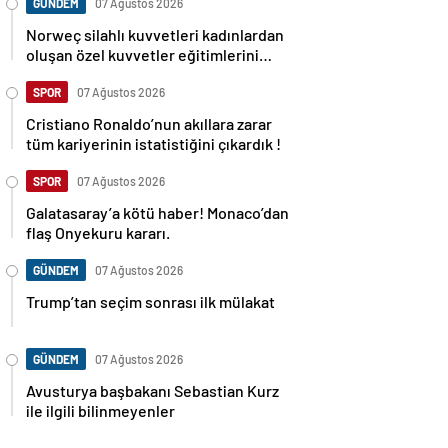
GÜNDEM
07 Ağustos 2026
Norweç silahlı kuvvetleri kadınlardan
oluşan özel kuvvetler eğitimlerini
başlattı.
SPOR
07 Ağustos 2026
Cristiano Ronaldo’nun akıllara zarar
tüm kariyerinin istatistiğini çıkardık !
SPOR
07 Ağustos 2026
Galatasaray’a kötü haber! Monaco’dan
flaş Onyekuru kararı.
GÜNDEM
07 Ağustos 2026
Trump’tan seçim sonrası ilk mülakat
GÜNDEM
07 Ağustos 2026
Avusturya başbakanı Sebastian Kurz
ile ilgili bilinmeyenler