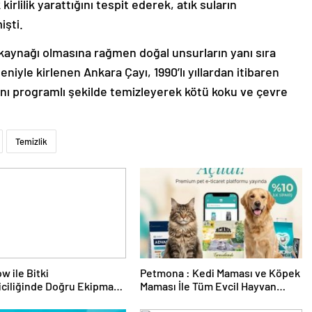
irlilik yarattığını tespit ederek, atık suların
işti.
u kaynağı olmasına rağmen doğal unsurların yanı sıra
deniyle kirlenen Ankara Çayı, 1990’lı yıllardan itibaren
yı’nı programlı şekilde temizleyerek kötü koku ve çevre
Temizlik
w ile Bitki
Petmona : Kedi Maması ve Köpek
riciliğinde Doğru Ekipman
Maması İle Tüm Evcil Hayvan
 Seçimi
Ürünleri