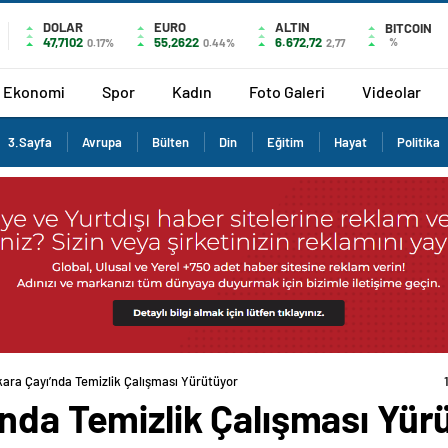
DOLAR
EURO
ALTIN
BITCOIN
47,7102
55,2622
6.672,72
%
0.17%
0.44%
2,77
Ekonomi
Spor
Kadın
Foto Galeri
Videolar
3.Sayfa
Avrupa
Bülten
Din
Eğitim
Hayat
Politika
kara Çayı’nda Temizlik Çalışması Yürütüyor
nda Temizlik Çalışması Yür