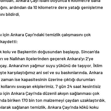
dından, Ankara Çayı ıslahı boyunca 6 kilometre daha
ağını, ardından da 10 kilometre dere yatağı genişletme
ı bildirdi.
 için Ankara Çayı’ndaki temizlik çalışmasını çok
 kaydetti:
ük kolu ve Başkentin doğusundan başlayıp, Sincan’da
rı ve Nallıhan ilçelerinden geçerek Ankara’yı 2’ye
 çay, Ankara’nın yağmur suyu yükünü de taşıyor. İklim
şte karşılaştığımız ani sel ve su baskınlarında, Ankara
 zaman ise kapasitesinin üzerine çıktığı durumları
kollarını sıvayan ekiplerimiz, 7 gün 24 saat kesintisiz
ı için Ankara Çayı’nda düzenli akışın sağlanması çok
nda biriken 170 bin ton malzemeyi çaydan uzaklaştırdık.
ılarak sağlanan temizlik, Ankara Çayı’nda kökü koku