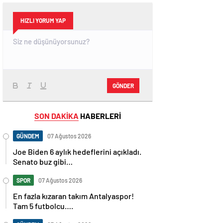
HIZLI YORUM YAP
GÖNDER
SON DAKİKA
HABERLERİ
GÜNDEM
07 Ağustos 2026
Joe Biden 6 aylık hedeflerini açıkladı.
Senato buz gibi…
SPOR
07 Ağustos 2026
En fazla kızaran takım Antalyaspor!
Tam 5 futbolcu….