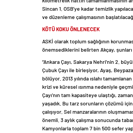
kilometrelik hattın tamamlanmasının ar
Sincan 1. OSB’ye kadar temizlik yapılac
ve düzenleme çalışmasının başlatılacağın
KÖTÜ KOKU ÖNLENECEK
ASKİ olarak toplum sağlığının korunması
önemsediklerini belirten Akçay, şunları
“Ankara Çayı, Sakarya Nehri’nin 2. büy
Çubuk Çayı ile birleşiyor, Ayaş, Beypaza
bölüyor. 2013 yılında ıslahı tamamlanan
krizi ve küresel ısınma nedeniyle geçmi
Çayı’nın tam kapasiteye ulaştığı, zaman
yaşadık. Bu tarz sorunların çözümü için 
çalışıyor. Sel manzaralarının oluşmamas
önemli. 3 aylık çalışma sonucunda taba
Kamyonlarla toplam 7 bin 500 sefer yap