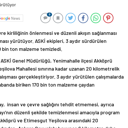
0
News
e kirliliğinin önlenmesi ve düzenli akışın sağlanması
ması yürütüyor. ASKİ ekipleri, 3 aydır sürdürülen
0 bin ton malzeme temizledi.
ASKİ Genel Müdürlüğü, Yenimahalle ilçesi Akköprü
ilova Mahallesi sınırına kadar uzanan 20 kilometrelik
lışması gerçekleştiriyor. 3 aydır yürütülen çalışmalarda
tabanda biriken 170 bin ton malzeme çaydan
 insan ve çevre sağlığını tehdit etmemesi, ayrıca
ayı’nın düzenli şekilde temizlenmesi amacıyla program
e Akköprü ve Etimesgut Yeşilova arasındaki 20