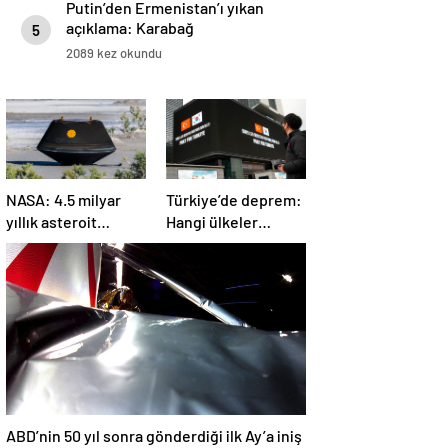
Putin’den Ermenistan’ı yıkan
açıklama: Karabağ
5
Azerbaycan’ın ayrılmaz bir
2089 kez okundu
parçasıdır!
NASA: 4.5 milyar
Türkiye’de deprem:
yıllık asteroit
Hangi ülkeler
örnekleri Dünya’ya
yardım ediyor?
getirildi; yaşamın
başlangıcına ışık
tutabilir
ABD’nin 50 yıl sonra gönderdiği ilk Ay’a iniş