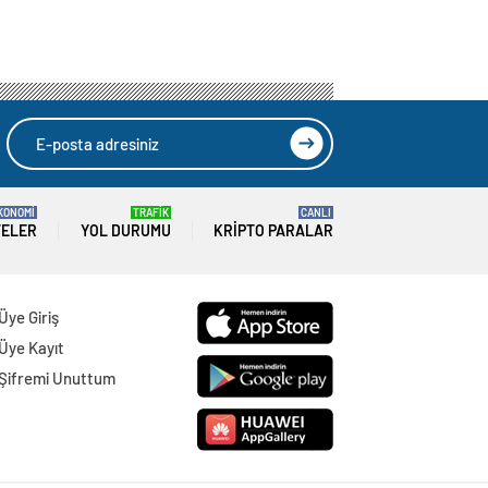
KONOMİ
TRAFİK
CANLI
TELER
YOL DURUMU
KRIPTO PARALAR
Üye Giriş
Üye Kayıt
Şifremi Unuttum