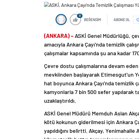
0
BEĞENDİM
ABONE OL
(ANKARA) –
ASKİ Genel Müdürlüğü, çevr
amacıyla Ankara Çayı’nda temizlik çalış
çalışmalar kapsamında şu ana kadar 17
Çevre dostu çalışmalarına devam eden 
mevkiinden başlayarak Etimesgut’un Yeş
hat boyunca Ankara Çayı’nda temizlik ça
kamyonlarla 7 bin 500 sefer yapılarak 
uzaklaştırıldı.
ASKİ Genel Müdürü Memduh Aslan Akçay,
kötü kokunun giderilmesi için Ankara Ç
yapıldığını belirtti. Akçay, Yenimahall