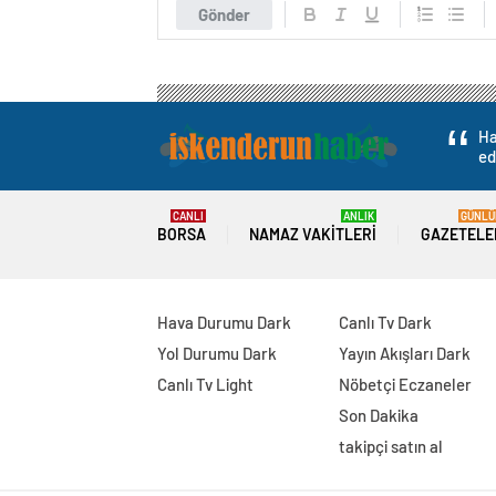
Gönder
Ha
ed
CANLI
ANLIK
GÜNLÜ
BORSA
NAMAZ VAKITLERI
GAZETELE
Hava Durumu Dark
Canlı Tv Dark
Yol Durumu Dark
Yayın Akışları Dark
Canlı Tv Light
Nöbetçi Eczaneler
Son Dakika
takipçi satın al