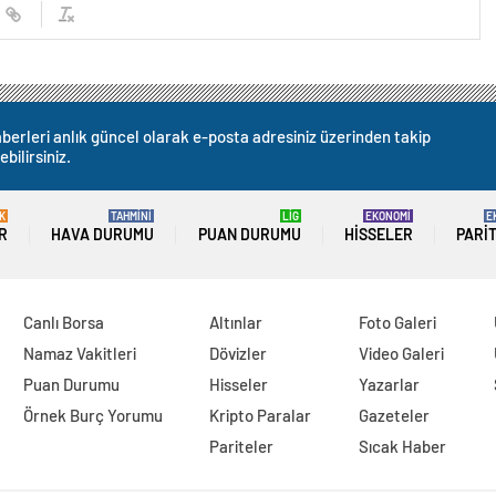
berleri anlık güncel olarak e-posta adresiniz üzerinden takip
ebilirsiniz.
K
TAHMİNİ
LİG
EKONOMİ
E
R
HAVA DURUMU
PUAN DURUMU
HISSELER
PARI
Canlı Borsa
Altınlar
Foto Galeri
Namaz Vakitleri
Dövizler
Video Galeri
Puan Durumu
Hisseler
Yazarlar
Örnek Burç Yorumu
Kripto Paralar
Gazeteler
Pariteler
Sıcak Haber