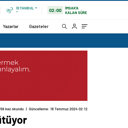
İMSAK'A
İSTANBUL
02:00
KALAN SÜRE
°
Yazarlar
Gazeteler
156 kez okundu
|
Güncelleme: 18 Temmuz 2024 02:12
ütüyor