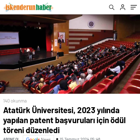
Ülkelerle Paylaşımı Söz Konusu Değil
140 okunma
Atatürk Üniversitesi, 2023 yılında
yapılan patent başvuruları için ödül
töreni düzenledi
15 Temmuz 2024 05:48
ABONE OL
News