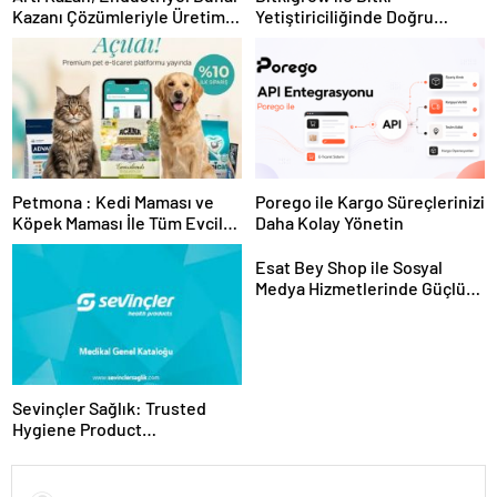
Kazanı Çözümleriyle Üretim
Yetiştiriciliğinde Doğru
Tesislerine Verimli Sistemler
Ekipman ve Ürün Seçimi
Sunuyor
Petmona : Kedi Maması ve
Porego ile Kargo Süreçlerinizi
Köpek Maması İle Tüm Evcil
Daha Kolay Yönetin
Hayvan Ürünleri
Esat Bey Shop ile Sosyal
Medya Hizmetlerinde Güçlü
Panel Deneyimi
Sevinçler Sağlık: Trusted
Hygiene Product
Manufacturer in Turkey