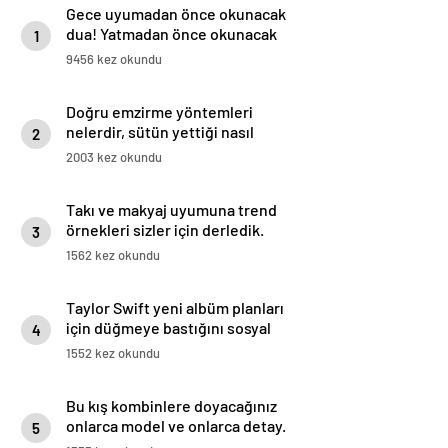
Gece uyumadan önce okunacak
dua! Yatmadan önce okunacak
1
dualar! Uyumak için hangi dua?
9456 kez okundu
Doğru emzirme yöntemleri
nelerdir, sütün yettiği nasıl
2
anlaşılır?
2003 kez okundu
Takı ve makyaj uyumuna trend
örnekleri sizler için derledik.
3
1562 kez okundu
Taylor Swift yeni albüm planları
için düğmeye bastığını sosyal
4
medyadan duyurdu!
1552 kez okundu
Bu kış kombinlere doyacağınız
onlarca model ve onlarca detay.
5