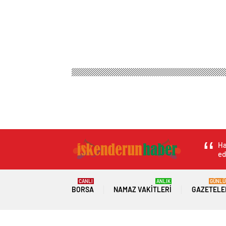
Ha
ed
CANLI
ANLIK
GÜNLÜ
BORSA
NAMAZ VAKITLERI
GAZETELE