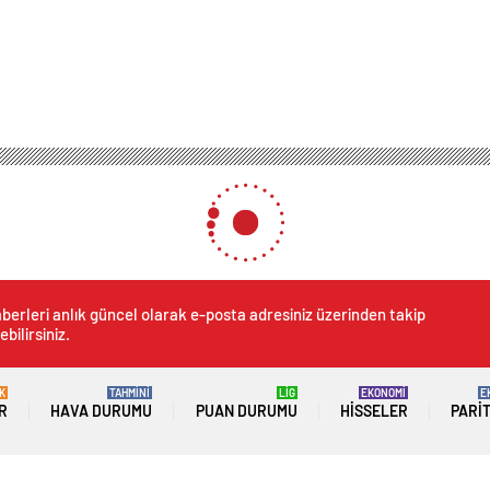
berleri anlık güncel olarak e-posta adresiniz üzerinden takip
ebilirsiniz.
K
TAHMİNİ
LİG
EKONOMİ
E
R
HAVA DURUMU
PUAN DURUMU
HISSELER
PARI