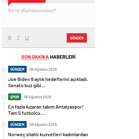
GÖNDER
SON DAKİKA
HABERLERİ
GÜNDEM
06 Ağustos 2026
Joe Biden 6 aylık hedeflerini açıkladı.
Senato buz gibi…
SPOR
06 Ağustos 2026
En fazla kızaran takım Antalyaspor!
Tam 5 futbolcu….
GÜNDEM
06 Ağustos 2026
Norweç silahlı kuvvetleri kadınlardan