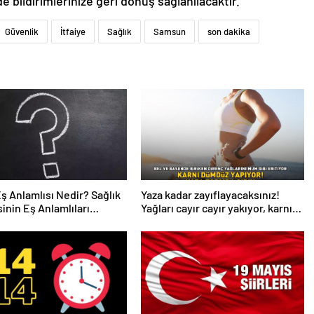
de bildirimlerinize geri dönüş sağlanılacaktır.”
Güvenlik
İtfaiye
Sağlık
Samsun
son dakika
Eş Anlamlısı Nedir? Sağlık
Yaza kadar zayıflayacaksınız!
inin Eş Anlamlıları
Yağları cayır cayır yakıyor, karnı
r?
dümdüz yapıyor! Diyet kabak
çorbası tarifi ve püf noktaları!