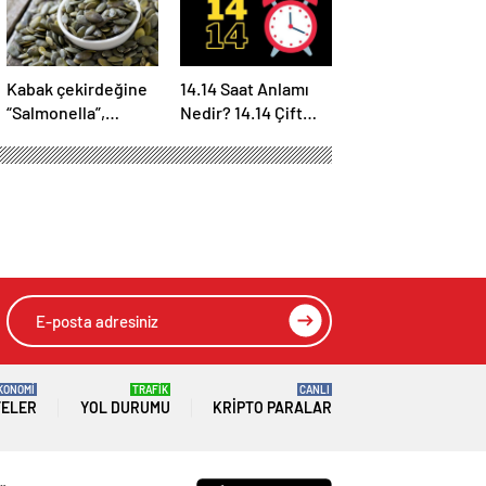
Kabak çekirdeğine
14.14 Saat Anlamı
“Salmonella”,
Nedir? 14.14 Çift
zencefile “Bacillus
Saatlerin Anlamı
cereus” nasıl
Nasıl Yorumlanır?
bulaşıyor?
KONOMİ
TRAFİK
CANLI
TELER
YOL DURUMU
KRIPTO PARALAR