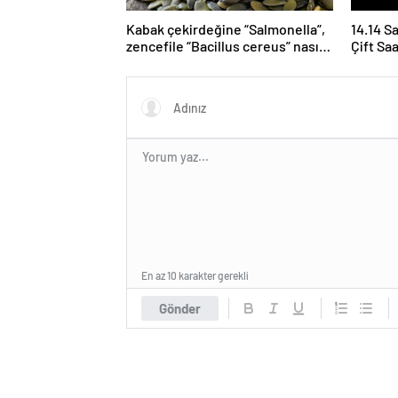
Kabak çekirdeğine “Salmonella”,
14.14 S
zencefile “Bacillus cereus” nasıl
Çift Sa
bulaşıyor?
Yoruml
En az 10 karakter gerekli
Gönder