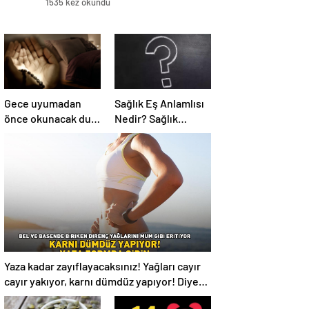
1535 kez okundu
Gece uyumadan
Sağlık Eş Anlamlısı
önce okunacak dua!
Nedir? Sağlık
Yatmadan önce
Kelimesinin Eş
okunacak dualar!
Anlamlıları
Uyumak için hangi
Nelerdir?
dua?
Yaza kadar zayıflayacaksınız! Yağları cayır
cayır yakıyor, karnı dümdüz yapıyor! Diyet
kabak çorbası tarifi ve püf noktaları!