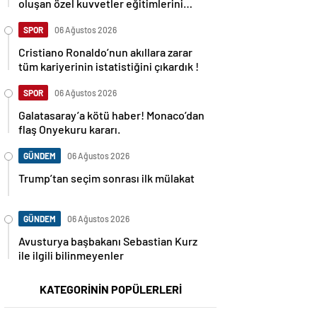
oluşan özel kuvvetler eğitimlerini
başlattı.
SPOR
06 Ağustos 2026
Cristiano Ronaldo’nun akıllara zarar
tüm kariyerinin istatistiğini çıkardık !
SPOR
06 Ağustos 2026
Galatasaray’a kötü haber! Monaco’dan
flaş Onyekuru kararı.
GÜNDEM
06 Ağustos 2026
Trump’tan seçim sonrası ilk mülakat
GÜNDEM
06 Ağustos 2026
Avusturya başbakanı Sebastian Kurz
ile ilgili bilinmeyenler
KATEGORİNİN POPÜLERLERİ