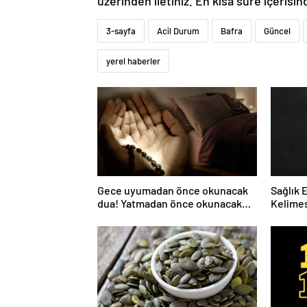
üzerinden iletiniz. En kısa süre içerisin
3-sayfa
Acil Durum
Bafra
Güncel
yerel haberler
Gece uyumadan önce okunacak
Sağlık 
dua! Yatmadan önce okunacak
Kelimes
dualar! Uyumak için hangi dua?
Nelerdi