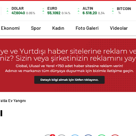
DOLAR
EURO
ALTIN
BITCOIN
47,6040
55,1092
6.518,20
%
0.05%
0.14%
0,34
Ekonomi
Spor
Kadın
Foto Galeri
Videolar
a’da Ev Yangını
ı