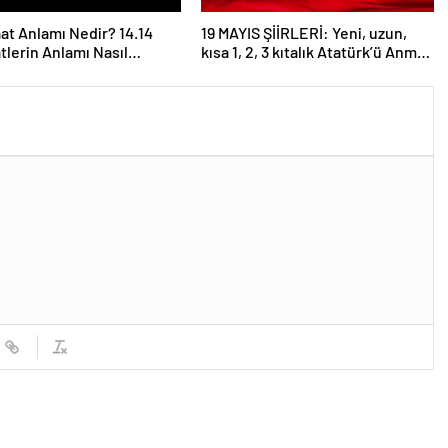
aat Anlamı Nedir? 14.14
19 MAYIS ŞİİRLERİ: Yeni, uzun,
atlerin Anlamı Nasıl
kısa 1, 2, 3 kıtalık Atatürk’ü Anma
anır?
Gençlik ve Spor Bayramı şiirleri…