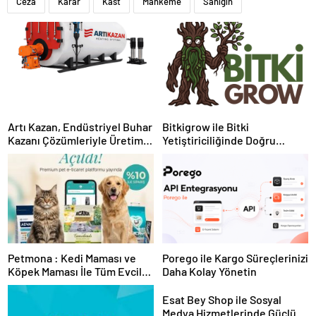
Ceza
Karar
Kast
Mahkeme
Sanığın
Artı Kazan, Endüstriyel Buhar
Bitkigrow ile Bitki
Kazanı Çözümleriyle Üretim
Yetiştiriciliğinde Doğru
Tesislerine Verimli Sistemler
Ekipman ve Ürün Seçimi
Sunuyor
Petmona : Kedi Maması ve
Porego ile Kargo Süreçlerinizi
Köpek Maması İle Tüm Evcil
Daha Kolay Yönetin
Hayvan Ürünleri
Esat Bey Shop ile Sosyal
Medya Hizmetlerinde Güçlü