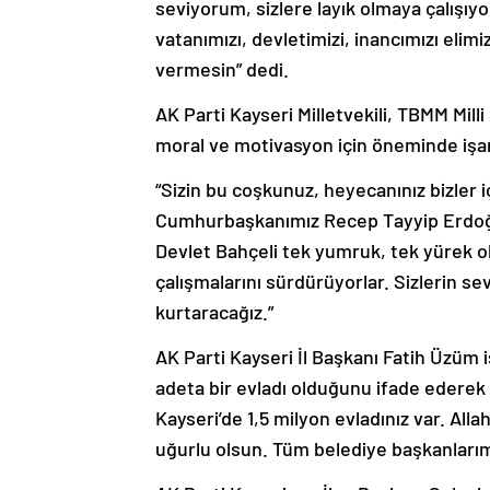
seviyorum, sizlere layık olmaya çalışıyo
vatanımızı, devletimizi, inancımızı eli
vermesin” dedi.
AK Parti Kayseri Milletvekili, TBMM Mi
moral ve motivasyon için öneminde işar
“Sizin bu coşkunuz, heyecanınız bizler 
Cumhurbaşkanımız Recep Tayyip Erdoğan
Devlet Bahçeli tek yumruk, tek yürek old
çalışmalarını sürdürüyorlar. Sizlerin se
kurtaracağız.”
AK Parti Kayseri İl Başkanı Fatih Üzüm i
adeta bir evladı olduğunu ifade ederek
Kayseri’de 1,5 milyon evladınız var. All
uğurlu olsun. Tüm belediye başkanlarımız