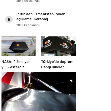
3031 kez okundu
Putin’den Ermenistan’ı yıkan
açıklama: Karabağ
5
Azerbaycan’ın ayrılmaz bir
2089 kez okundu
parçasıdır!
NASA: 4.5 milyar
Türkiye’de deprem:
yıllık asteroit
Hangi ülkeler
örnekleri Dünya’ya
yardım ediyor?
getirildi; yaşamın
başlangıcına ışık
tutabilir