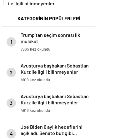
ile ilgili bilinmeyenler
KATEGORİNİN POPÜLERLERİ
Trump’tan seçim sonrası ilk
mülakat
1
7965 kez okundu
Avusturya başbakanı Sebastian
Kurz ile ilgili bilinmeyenler
2
4919 kez okundu
Avusturya başbakanı Sebastian
Kurz ile ilgili bilinmeyenler
3
4918 kez okundu
Joe Biden 6 aylık hedeflerini
açıkladı. Senato buz gibi…
4