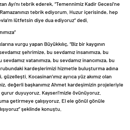
an Ayı’nı tebrik ederek, “Temennimiz Kadir Gecesi’ne
 Ramazanınızı tebrik ediyorum. Huzur içerisinde, hep
a’m lütfetsin diye dua ediyoruz” dedi.
nımıza”
klarına vurgu yapan Büyükkılıç, “Biz bir kaygının
Bu sevdamız şehrimize, bu sevdamız insanımıza, bu
 bu sevdamız vatanımıza, bu sevdamız inancımıza, bu
urubundaki kardeşlerimizi hizmetle buluşturma adına
, güzelleşti. Kocasinan’ımız ayrıca yüz akımız olan
iz, değerli başkanımız Ahmet kardeşimizin projeleriyle
 gurur duyuyoruz. Kayseri’mizle övünüyoruz.
numa getirmeye çalışıyoruz. El ele gönül gönüle
lışıyoruz” şeklinde konuştu.