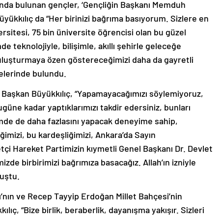
onda bulunan gençler, ‘Gençliğin Başkanı Memduh
yükkılıç da “Her birinizi bağrıma basıyorum. Sizlere en
ersitesi, 75 bin üniversite öğrencisi olan bu güzel
teknolojiyle, bilişimle, akıllı şehirle geleceğe
 buluşturmaya özen göstereceğimizi daha da gayretli
delerinde bulundu.
n Başkan Büyükkılıç, “Yapamayacağımızı söylemiyoruz,
ugüne kadar yaptıklarımızı takdir edersiniz, bunları
de de daha fazlasını yapacak deneyime sahip,
ğimizi, bu kardeşliğimizi, Ankara’da Sayın
tçi Hareket Partimizin kıymetli Genel Başkanı Dr. Devlet
mizde birbirimizi bağrımıza basacağız. Allah’ın izniyle
uştu.
ı’nın ve Recep Tayyip Erdoğan Millet Bahçesi’nin
ılıç, “Bize birlik, beraberlik, dayanışma yakışır. Sizleri