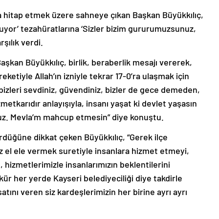
ara hitap etmek üzere sahneye çıkan Başkan Büyükkılıç,
uyor’ tezahüratlarına ‘Sizler bizim gururumuzsunuz,
rşılık verdi.
kan Büyükkılıç, birlik, beraberlik mesajı vererek,
eketiyle Allah’ın izniyle tekrar 17-0’ra ulaşmak için
bizleri sevdiniz, güvendiniz, bizler de gece demeden,
etkarıdır anlayışıyla, insanı yaşat ki devlet yaşasın
oruz. Mevla’m mahcup etmesin” diye konuştu.
ördüğüne dikkat çeken Büyükkılıç, “Gerek ilçe
 el ele vermek suretiyle insanlara hizmet etmeyi,
 hizmetlerimizle insanlarımızın beklentilerini
r her yerde Kayseri belediyeciliği diye takdirle
satını veren siz kardeşlerimizin her birine ayrı ayrı