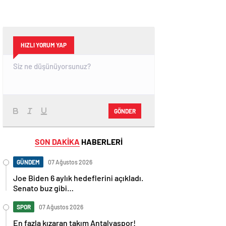
HIZLI YORUM YAP
GÖNDER
SON DAKİKA
HABERLERİ
GÜNDEM
07 Ağustos 2026
Joe Biden 6 aylık hedeflerini açıkladı.
Senato buz gibi…
SPOR
07 Ağustos 2026
En fazla kızaran takım Antalyaspor!