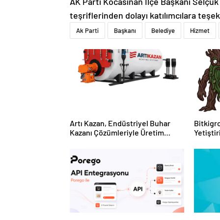
AK Parti Kocasinan İlçe Başkanı Selçuk
teşriflerinden dolayı katılımcılara teşe
Ak Parti
Başkanı
Belediye
Hizmet
Artı Kazan, Endüstriyel Buhar
Bitkigro
Kazanı Çözümleriyle Üretim
Yetişti
Tesislerine Verimli Sistemler
ve Ürün
Sunuyor