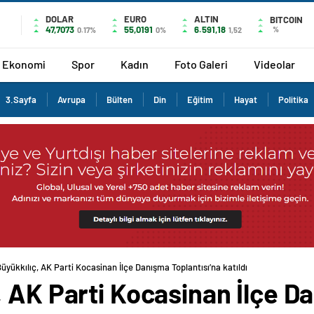
DOLAR
EURO
ALTIN
BITCOIN
47,7073
55,0191
6.591,18
%
0.17%
0%
1,52
Ekonomi
Spor
Kadın
Foto Galeri
Videolar
3.Sayfa
Avrupa
Bülten
Din
Eğitim
Hayat
Politika
yükkılıç, AK Parti Kocasinan İlçe Danışma Toplantısı’na katıldı
, AK Parti Kocasinan İlçe D