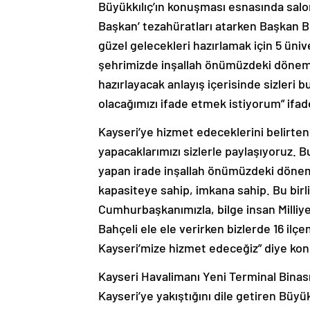
Büyükkılıç’ın konuşması esnasında sal
Başkan’ tezahüratları atarken Başkan Bü
güzel gelecekleri hazırlamak için 5 üniv
şehrimizde inşallah önümüzdeki dönemde 
hazırlayacak anlayış içerisinde sizleri
olacağımızı ifade etmek istiyorum” ifa
Kayseri’ye hizmet edeceklerini belirte
yapacaklarımızı sizlerle paylaşıyoruz. B
yapan irade inşallah önümüzdeki dönem
kapasiteye sahip, imkana sahip. Bu birli
Cumhurbaşkanımızla, bilge insan Milliye
Bahçeli ele ele verirken bizlerde 16 ilçe
Kayseri’mize hizmet edeceğiz” diye kon
Kayseri Havalimanı Yeni Terminal Binas
Kayseri’ye yakıştığını dile getiren Büyükk