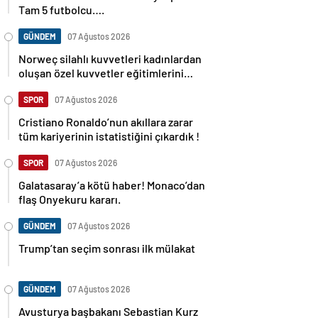
Tam 5 futbolcu….
GÜNDEM
07 Ağustos 2026
Norweç silahlı kuvvetleri kadınlardan
oluşan özel kuvvetler eğitimlerini
başlattı.
SPOR
07 Ağustos 2026
Cristiano Ronaldo’nun akıllara zarar
tüm kariyerinin istatistiğini çıkardık !
SPOR
07 Ağustos 2026
Galatasaray’a kötü haber! Monaco’dan
flaş Onyekuru kararı.
GÜNDEM
07 Ağustos 2026
Trump’tan seçim sonrası ilk mülakat
GÜNDEM
07 Ağustos 2026
Avusturya başbakanı Sebastian Kurz