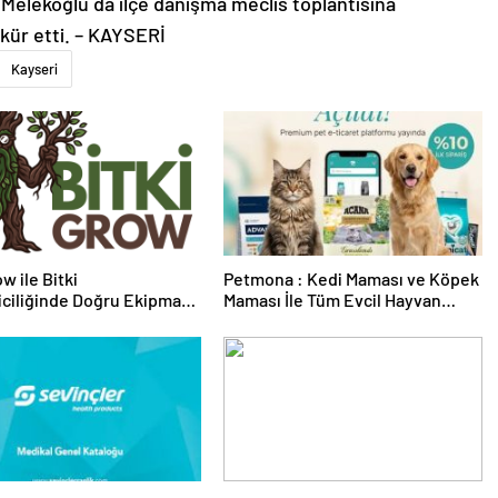
 Melekoğlu da ilçe danışma meclis toplantısına
kkür etti. – KAYSERİ
Kayseri
w ile Bitki
Petmona : Kedi Maması ve Köpek
riciliğinde Doğru Ekipman
Maması İle Tüm Evcil Hayvan
 Seçimi
Ürünleri