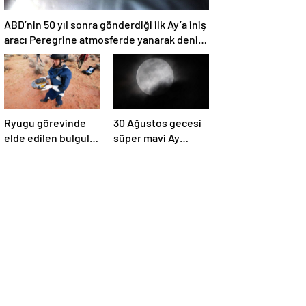
ABD’nin 50 yıl sonra gönderdiği ilk Ay’a iniş
aracı Peregrine atmosferde yanarak denize
düştü
Ryugu görevinde
30 Ağustos gecesi
elde edilen bulgular
süper mavi Ay
suyun dünyaya
gerçekleşecek ve
asteroitlerce
aynı ayda ikinci kez
getirilmiş
dolunay olacak
olabileceğini
gösteriyor