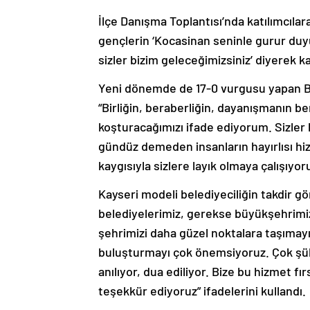
İlçe Danışma Toplantısı’nda katılımcıl
gençlerin ‘Kocasinan seninle gurur duy
sizler bizim geleceğimizsiniz’ diyerek ka
Yeni dönemde de 17-0 vurgusu yapan Baş
“Birliğin, beraberliğin, dayanışmanın ber
koşturacağımızı ifade ediyorum. Sizler 
gündüz demeden insanların hayırlısı hizm
kaygısıyla sizlere layık olmaya çalışıy
Kayseri modeli belediyeciliğin takdir g
belediyelerimiz, gerekse büyükşehrimiz
şehrimizi daha güzel noktalara taşımayı,
buluşturmayı çok önemsiyoruz. Çok şükü
anılıyor, dua ediliyor. Bize bu hizmet fır
teşekkür ediyoruz” ifadelerini kullandı.