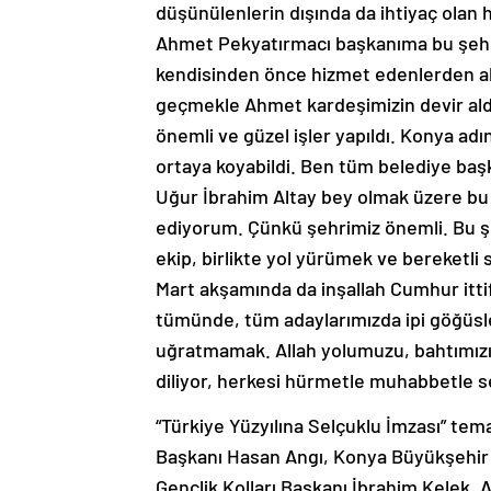
düşünülenlerin dışında da ihtiyaç olan h
Ahmet Pekyatırmacı başkanıma bu şehr
kendisinden önce hizmet edenlerden ald
geçmekle Ahmet kardeşimizin devir aldı
önemli ve güzel işler yapıldı. Konya a
ortaya koyabildi. Ben tüm belediye baş
Uğur İbrahim Altay bey olmak üzere bu g
ediyorum. Çünkü şehrimiz önemli. Bu ş
ekip, birlikte yol yürümek ve bereketli
Mart akşamında da inşallah Cumhur ittifa
tümünde, tüm adaylarımızda ipi göğüsl
uğratmamak. Allah yolumuzu, bahtımızı a
diliyor, herkesi hürmetle muhabbetle s
“Türkiye Yüzyılına Selçuklu İmzası” tem
Başkanı Hasan Angı, Konya Büyükşehir B
Gençlik Kolları Başkanı İbrahim Kelek,