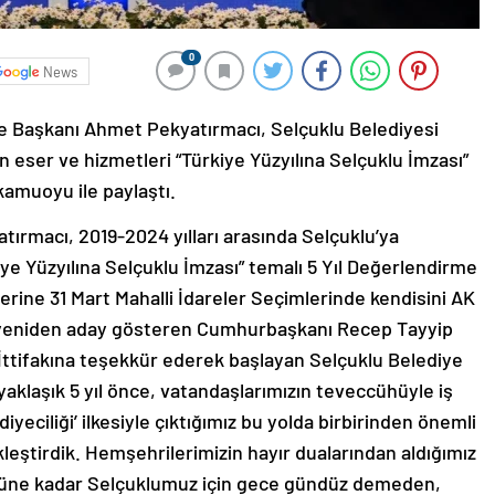
0
News
ye Başkanı Ahmet Pekyatırmacı, Selçuklu Belediyesi
an eser ve hizmetleri “Türkiye Yüzyılına Selçuklu İmzası”
kamuoyu ile paylaştı.
ırmacı, 2019-2024 yılları arasında Selçuklu’ya
iye Yüzyılına Selçuklu İmzası” temalı 5 Yıl Değerlendirme
rine 31 Mart Mahalli İdareler Seçimlerinde kendisini AK
in yeniden aday gösteren Cumhurbaşkanı Recep Tayyip
İttifakına teşekkür ederek başlayan Selçuklu Belediye
klaşık 5 yıl önce, vatandaşlarımızın teveccühüyle iş
diyeciliği’ ilkesiyle çıktığımız bu yolda birbirinden önemli
kleştirdik. Hemşehrilerimizin hayır dualarından aldığımız
güne kadar Selçuklumuz için gece gündüz demeden,