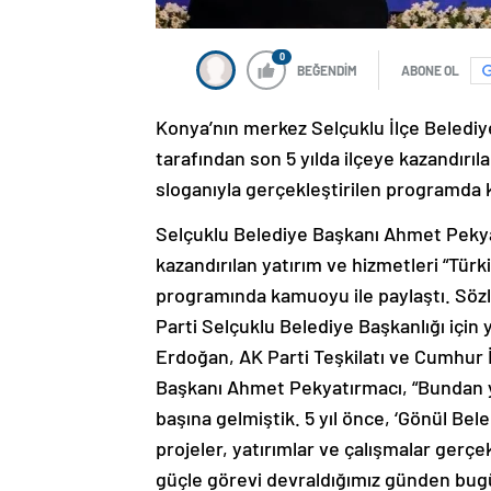
0
BEĞENDİM
ABONE OL
Konya’nın merkez Selçuklu İlçe Beledi
tarafından son 5 yılda ilçeye kazandırıl
sloganıyla gerçekleştirilen programda 
Selçuklu Belediye Başkanı Ahmet Pekyat
kazandırılan yatırım ve hizmetleri “Türk
programında kamuoyu ile paylaştı. Sözle
Parti Selçuklu Belediye Başkanlığı iç
Erdoğan, AK Parti Teşkilatı ve Cumhur 
Başkanı Ahmet Pekyatırmacı, “Bundan ya
başına gelmiştik. 5 yıl önce, ‘Gönül Bele
projeler, yatırımlar ve çalışmalar gerçe
güçle görevi devraldığımız günden bu