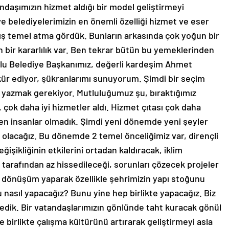
ndaşımızın hizmet aldığı bir model geliştirmeyi
ve belediyelerimizin en önemli özelliği hizmet ve eser
lış temel atma gördük. Bunların arkasında çok yoğun bir
 bir kararlılık var. Ben tekrar bütün bu yemeklerinden
klu Belediye Başkanımız, değerli kardeşim Ahmet
ür ediyor, şükranlarımı sunuyorum. Şimdi bir seçim
i yazmak gerekiyor. Mutluluğumuz şu, bıraktığımız
 çok daha iyi hizmetler aldı. Hizmet çıtası çok daha
en insanlar olmadık. Şimdi yeni dönemde yeni şeyler
 olacağız. Bu dönemde 2 temel önceliğimiz var, dirençli
ğişikliğinin etkilerini ortadan kaldıracak, iklim
z tarafından az hissedileceği, sorunları çözecek projeler
l dönüşüm yaparak özellikle şehrimizin yapı stoğunu
nasıl yapacağız? Bunu yine hep birlikte yapacağız. Biz
medik. Bir vatandaşlarımızın gönlünde taht kuracak gönül
e birlikte çalışma kültürünü artırarak geliştirmeyi asla