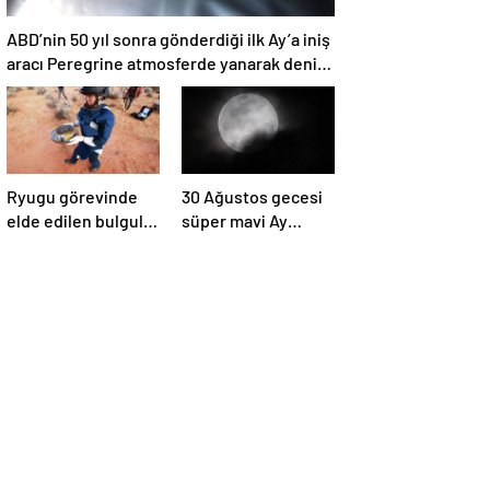
ABD’nin 50 yıl sonra gönderdiği ilk Ay’a iniş
aracı Peregrine atmosferde yanarak denize
düştü
Ryugu görevinde
30 Ağustos gecesi
elde edilen bulgular
süper mavi Ay
suyun dünyaya
gerçekleşecek ve
asteroitlerce
aynı ayda ikinci kez
getirilmiş
dolunay olacak
olabileceğini
gösteriyor