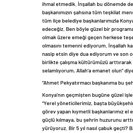
ihmal etmedik. İnşallah bu dönemde de g
başkanımızın şahsına tüm teşkilat men
tüm ilçe belediye başkanlarımızla Konya
edeceğiz. Ben böyle güzel bir programa
olmak üzere emeği geçen herkese teşek
olmasını temenni ediyorum. İnşallah ka
nasip etsin diye dua ediyorum ve son ol
birlikte çalışma kültürümüzü arttırarak
selamlıyorum, Allah’a emanet olun” diy
“Ahmet Pekyatırmacı başkanıma bu şehr
Konya’nın geçmişten bugüne güzel işler
“Yerel yöneticilerimiz, başta büyükşehi
görev yapan kıymetli başkanlarımız el e
güçlü kılmaya, bu şehrin huzurunu arttı
yürüyoruz. Bir 5 yıl nasıl çabuk geçti?