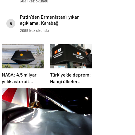
3031 kez okundu
Putin’den Ermenistan’ı yıkan
açıklama: Karabağ
5
Azerbaycan’ın ayrılmaz bir
2089 kez okundu
parçasıdır!
NASA: 4.5 milyar
Türkiye’de deprem:
yıllık asteroit
Hangi ülkeler
örnekleri Dünya’ya
yardım ediyor?
getirildi; yaşamın
başlangıcına ışık
tutabilir