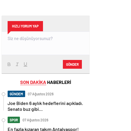
HIZLI YORUM YAP
GÖNDER
SON DAKİKA
HABERLERİ
GÜNDEM
07 Ağustos 2026
Joe Biden 6 aylık hedeflerini açıkladı.
Senato buz gibi…
SPOR
07 Ağustos 2026
En fazla kızaran takım Antalyaspor!