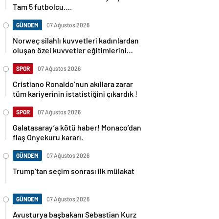
Tam 5 futbolcu….
GÜNDEM
07 Ağustos 2026
Norweç silahlı kuvvetleri kadınlardan
oluşan özel kuvvetler eğitimlerini
başlattı.
SPOR
07 Ağustos 2026
Cristiano Ronaldo’nun akıllara zarar
tüm kariyerinin istatistiğini çıkardık !
SPOR
07 Ağustos 2026
Galatasaray’a kötü haber! Monaco’dan
flaş Onyekuru kararı.
GÜNDEM
07 Ağustos 2026
Trump’tan seçim sonrası ilk mülakat
GÜNDEM
07 Ağustos 2026
Avusturya başbakanı Sebastian Kurz