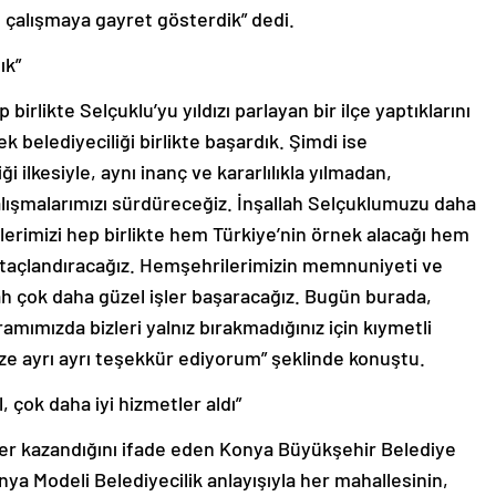
 çalışmaya gayret gösterdik” dedi.
ık”
irlikte Selçuklu’yu yıldızı parlayan bir ilçe yaptıklarını
 belediyeciliği birlikte başardık. Şimdi ise
i ilkesiyle, aynı inanç ve kararlılıkla yılmadan,
ışmalarımızı sürdüreceğiz. İnşallah Selçuklumuzu daha
tlerimizi hep birlikte hem Türkiye’nin örnek alacağı hem
 taçlandıracağız. Hemşehrilerimizin memnuniyeti ve
lah çok daha güzel işler başaracağız. Bugün burada,
ramımızda bizleri yalnız bırakmadığınız için kıymetli
ze ayrı ayrı teşekkür ediyorum” şeklinde konuştu.
 çok daha iyi hizmetler aldı”
ler kazandığını ifade eden Konya Büyükşehir Belediye
ya Modeli Belediyecilik anlayışıyla her mahallesinin,