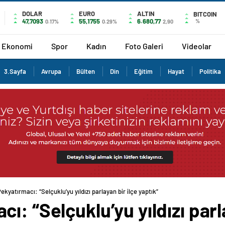
DOLAR
EURO
ALTIN
BITCOIN
47,7093
55,1755
6.680,77
%
0.17%
0.29%
2,90
Ekonomi
Spor
Kadın
Foto Galeri
Videolar
3.Sayfa
Avrupa
Bülten
Din
Eğitim
Hayat
Politika
kyatırmacı: “Selçuklu’yu yıldızı parlayan bir ilçe yaptık”
: “Selçuklu’yu yıldızı parla