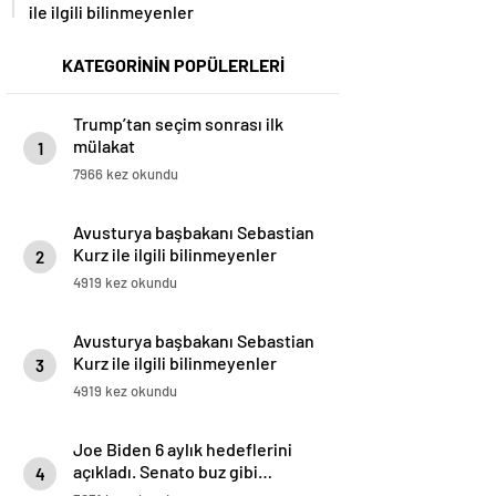
ile ilgili bilinmeyenler
KATEGORİNİN POPÜLERLERİ
Trump’tan seçim sonrası ilk
mülakat
1
7966 kez okundu
Avusturya başbakanı Sebastian
Kurz ile ilgili bilinmeyenler
2
4919 kez okundu
Avusturya başbakanı Sebastian
Kurz ile ilgili bilinmeyenler
3
4919 kez okundu
Joe Biden 6 aylık hedeflerini
açıkladı. Senato buz gibi…
4