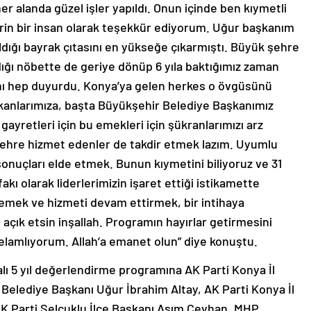
er alanda güzel işler yapıldı. Onun içinde ben kıymetli
in bir insan olarak teşekkür ediyorum. Uğur başkanım
ığı bayrak çıtasını en yükseğe çıkarmıştı. Büyük şehre
ğı nöbette de geriye dönüp 6 yıla baktığımız zaman
dını hep duyurdu. Konya’ya gelen herkes o övgüsünü
kanlarımıza, başta Büyükşehir Belediye Başkanımız
ayretleri için bu emekleri için şükranlarımızı arz
ehre hizmet edenler de takdir etmek lazım. Uyumlu
 sonuçları elde etmek. Bunun kıymetini biliyoruz ve 31
kı olarak liderlerimizin işaret ettiği istikamette
emek ve hizmeti devam ettirmek, bir intihaya
çık etsin inşallah. Programın hayırlar getirmesini
elamlıyorum. Allah’a emanet olun” diye konuştu.
alı 5 yıl değerlendirme programına AK Parti Konya İl
elediye Başkanı Uğur İbrahim Altay, AK Parti Konya İl
 AK Parti Selçuklu İlçe Başkanı Asım Ceyhan, MHP