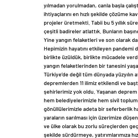
yılmadan yorulmadan, canla başla çalı
ihtiyaçlarını en hızlı şekilde çözüme k
projeler üretmekti. Tabii bu 5 yıllık s
çeşitli badireler atlattık. Bunların baş
Yine yangın felaketleri ve son olarak d
Hepimizin hayatını etkileyen pandemi d
birlikte üzüldük, birlikte mücadele ver
yangın felaketlerinden bir tanesini yaş
Türkiye’de değil tüm dünyada yüzyılın a
depremlerden 11 ilimiz etkilendi ve b
şehirlerimiz yok oldu. Yaşanan deprem a
hem belediyelerimizle hem sivil toplu
gönüllülerimizle adeta bir seferberlik 
yaraların sarılması için üzerimize düşen
ve ülke olarak bu zorlu süreçlerden geç
şekilde sürdürmeye, yatırımlarımıza h