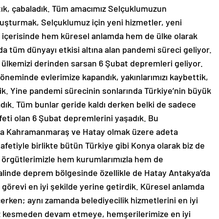
ştık, çabaladık. Tüm amacımız Selçuklumuzun
avuşturmak, Selçuklumuz için yeni hizmetler, yeni
üre içerisinde hem küresel anlamda hem de ülke olarak
ında tüm dünyayı etkisi altına alan pandemi süreci geliyor.
a ülkemizi derinden sarsan 6 Şubat depremleri geliyor.
öneminde evlerimize kapandık, yakınlarımızı kaybettik,
dik. Yine pandemi sürecinin sonlarında Türkiye’nin büyük
adık. Tüm bunlar geride kaldı derken belki de sadece
feti olan 6 Şubat depremlerini yaşadık. Bu
aşta Kahramanmaraş ve Hatay olmak üzere adeta
fetiyle birlikte bütün Türkiye gibi Konya olarak biz de
m örgütlerimizle hem kurumlarımızla hem de
halinde deprem bölgesinde özellikle de Hatay Antakya’da
 görevi en iyi şekilde yerine getirdik. Küresel anlamda
erken; aynı zamanda belediyecilik hizmetlerini en iyi
ız kesmeden devam etmeye, hemşerilerimize en iyi