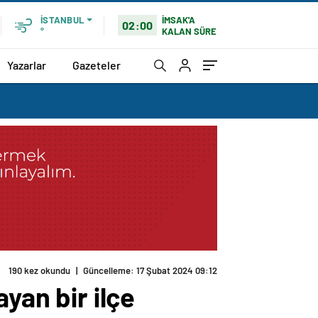
İMSAK'A
İSTANBUL
02:00
KALAN SÜRE
°
Yazarlar
Gazeteler
190 kez okundu
|
Güncelleme: 17 Şubat 2024 09:12
yan bir ilçe