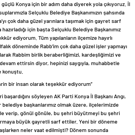
üçlü Konya için bir adım daha diyerek yola çıkıyoruz. İl
suplarımızla Selçuklu Belediye Başkanımızın şahsında
’yı çok daha güzel yarınlara taşımak için gayret sarf
 hazırladığı için başta Selçuklu Belediye Başkanımız
kür ediyorum. Tüm yapılanların ilçemize hayırlı
lfalık döneminde Rabb’im çok daha güzel işler yapmayı
arak Rabbim birlik beraberliğimizi, kardeşliğimizi ve
 devam ettirsin diyor, hepinizi saygıyla, muhabbetle
e konuştu.
in bir insan olarak teşekkür ediyorum”
i başardığını söyleyen AK Parti Konya İl Başkanı Angı,
r belediye başkanlarımız olmak üzere, ilçelerimizde
le verip, gönül gönüle, bu şehri büyütmeyi bu şehri
rmaya büyük gayretli sarf ettiler. Yeni bir döneme
 Başlarken neler vaat edilmişti? Dönem sonunda