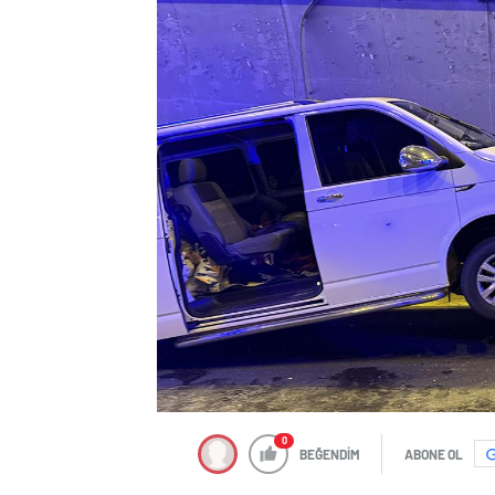
0
BEĞENDİM
ABONE OL