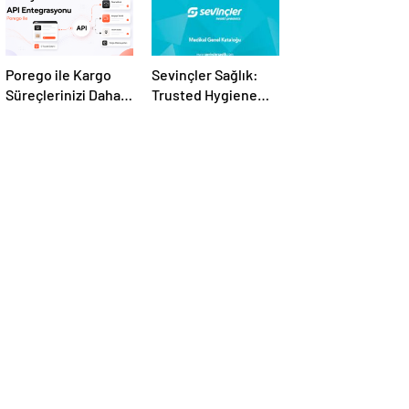
Porego ile Kargo
Sevinçler Sağlık:
Süreçlerinizi Daha
Trusted Hygiene
Kolay Yönetin
Product
Manufacturer in
Turkey