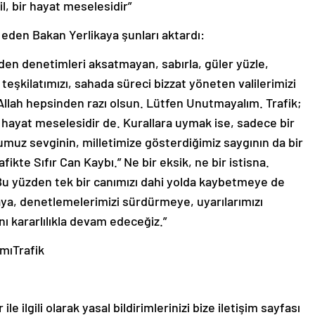
l, bir hayat meselesidir”
eden Bakan Yerlikaya şunları aktardı:
 denetimleri aksatmayan, sabırla, güler yüzle,
eşkilatımızı, sahada süreci bizzat yöneten valilerimizi
llah hepsinden razı olsun. Lütfen Unutmayalım. Trafik;
r hayat meselesidir de. Kurallara uymak ise, sadece bir
muz sevginin, milletimize gösterdiğimiz saygının da bir
ikte Sıfır Can Kaybı.” Ne bir eksik, ne bir istisna.
 Bu yüzden tek bir canımızı dahi yolda kaybetmeye de
a, denetlemelerimizi sürdürmeye, uyarılarımızı
ı kararlılıkla devam edeceğiz.”
mıTrafik
le ilgili olarak yasal bildirimlerinizi bize iletişim sayfası