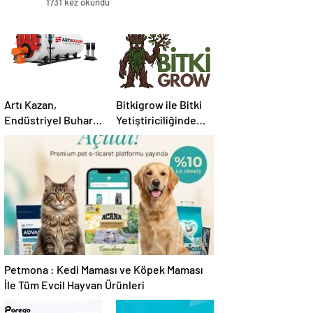
1731 kez okundu
Artı Kazan,
Bitkigrow ile Bitki
Endüstriyel Buhar
Yetiştiriciliğinde
Kazanı
Doğru Ekipman ve
Çözümleriyle
Ürün Seçimi
Üretim Tesislerine
Verimli Sistemler
Sunuyor
Petmona : Kedi Maması ve Köpek Maması
İle Tüm Evcil Hayvan Ürünleri