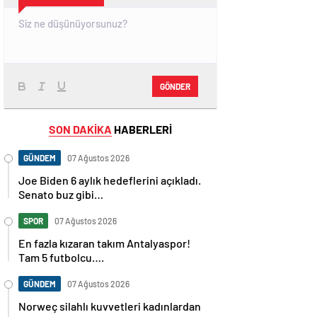
GÖNDER
SON DAKİKA
HABERLERİ
GÜNDEM
07 Ağustos 2026
Joe Biden 6 aylık hedeflerini açıkladı.
Senato buz gibi…
SPOR
07 Ağustos 2026
En fazla kızaran takım Antalyaspor!
Tam 5 futbolcu….
GÜNDEM
07 Ağustos 2026
Norweç silahlı kuvvetleri kadınlardan