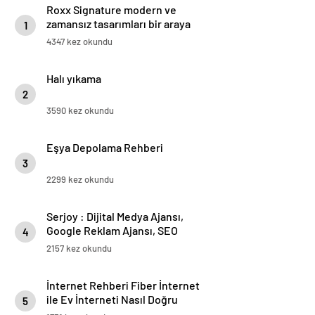
Roxx Signature modern ve
zamansız tasarımları bir araya
1
getiriyor
4347 kez okundu
Halı yıkama
2
3590 kez okundu
Eşya Depolama Rehberi
3
2299 kez okundu
Serjoy : Dijital Medya Ajansı,
Google Reklam Ajansı, SEO
4
Ajansı ve Web Tasarım Ajansı
2157 kez okundu
İnternet Rehberi Fiber İnternet
ile Ev İnterneti Nasıl Doğru
5
Seçilir