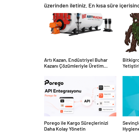
üzerinden iletiniz. En kısa süre içerisin
Artı Kazan, Endüstriyel Buhar
Bitkigro
Kazanı Çözümleriyle Üretim
Yetişti
Tesislerine Verimli Sistemler
ve Ürün
Sunuyor
Porego ile Kargo Süreçlerinizi
Sevinçl
Daha Kolay Yönetin
Hygiene
Turkey