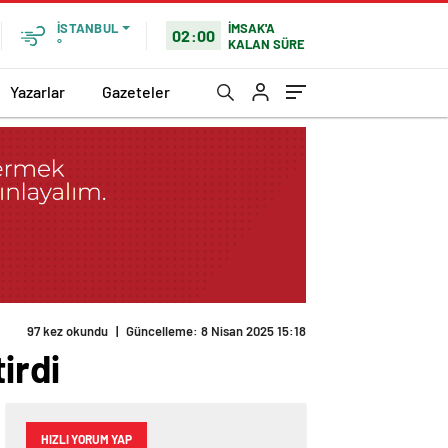
İMSAK'A
İSTANBUL
02:00
KALAN SÜRE
°
Yazarlar
Gazeteler
irdi
HIZLI YORUM YAP