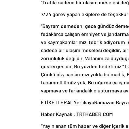
“Trafik; sadece bir ulaşım meselesi deği
7/24 görev yapan ekiplere de teşekkür 
“Bayram demeden, gece gündüz demeden
fedakârca çalışan emniyet ve jandarma t
ve kaymakamlarımızı tebrik ediyorum. A
sadece bir ulaşım meselesi değildir, bi
zorunluluk değildir. Vatanımıza duyduğu
göstergesidir. Bu yüzden hedefimiz “Traf
Çünkü biz, canlarımızı yolda bulmadık.
tahammülümüz yok. Bu uğurda çalışmay
yapmaya ve farkındalık oluşturmaya ayn
ETİKETLERAli YerlikayaRamazan Bayra
Haber Kaynak : TRTHABER.COM
“Yayınlanan tüm haber ve diğer içerikler i