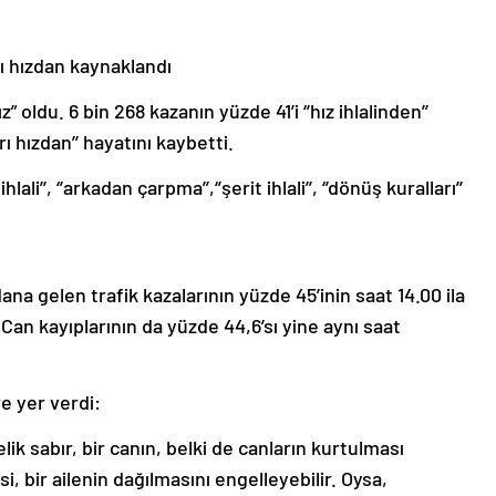
rı hızdan kaynaklandı
” oldu. 6 bin 268 kazanın yüzde 41’i ‘’hız ihlalinden’’
ı hızdan’’ hayatını kaybetti.
li’’, ‘’arkadan çarpma’’,‘’şerit ihlali’’, ‘’dönüş kuralları’’
na gelen trafik kazalarının yüzde 45’inin saat 14.00 ila
 Can kayıplarının da yüzde 44,6’sı yine aynı saat
e yer verdi:
lik sabır, bir canın, belki de canların kurtulması
i, bir ailenin dağılmasını engelleyebilir. Oysa,