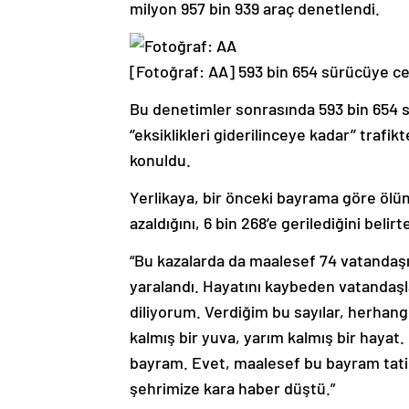
milyon 957 bin 939 araç denetlendi.
[Fotoğraf: AA]
593 bin 654 sürücüye cez
Bu denetimler sonrasında 593 bin 654 s
‘’eksiklikleri giderilinceye kadar’’ traf
konuldu.
Yerlikaya, bir önceki bayrama göre ölüm
azaldığını, 6 bin 268’e gerilediğini belir
“Bu kazalarda da maalesef 74 vatandaşımı
yaralandı. Hayatını kaybeden vatandaşlar
diliyorum. Verdiğim bu sayılar, herhangi b
kalmış bir yuva, yarım kalmış bir hayat. 
bayram. Evet, maalesef bu bayram tatili
şehrimize kara haber düştü.”