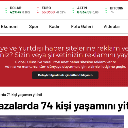
DOLAR
EURO
ALTIN
BITCOIN
47,7147
55,0350
6.534,59
%
0.16%
-0.02%
0,65
Ekonomi
Spor
Kadın
Foto Galeri
Videolar
da 74 kişi yaşamını yitirdi
zalarda 74 kişi yaşamını yit