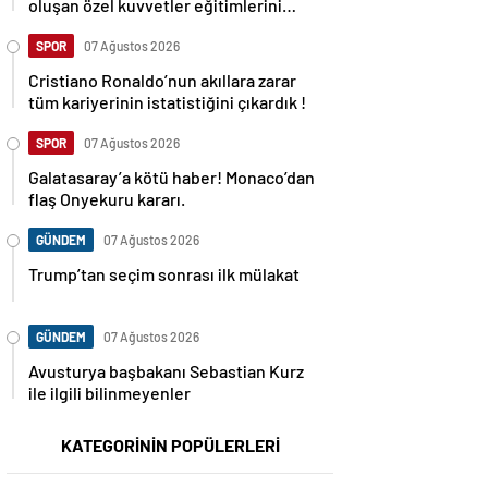
oluşan özel kuvvetler eğitimlerini
başlattı.
SPOR
07 Ağustos 2026
Cristiano Ronaldo’nun akıllara zarar
tüm kariyerinin istatistiğini çıkardık !
SPOR
07 Ağustos 2026
Galatasaray’a kötü haber! Monaco’dan
flaş Onyekuru kararı.
GÜNDEM
07 Ağustos 2026
Trump’tan seçim sonrası ilk mülakat
GÜNDEM
07 Ağustos 2026
Avusturya başbakanı Sebastian Kurz
ile ilgili bilinmeyenler
KATEGORİNİN POPÜLERLERİ