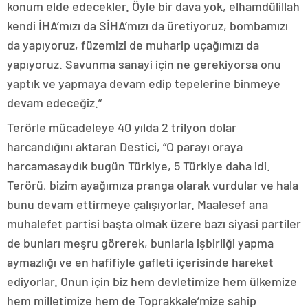
konum elde edecekler. Öyle bir dava yok, elhamdülillah
kendi İHA’mızı da SİHA’mızı da üretiyoruz, bombamızı
da yapıyoruz, füzemizi de muharip uçağımızı da
yapıyoruz. Savunma sanayi için ne gerekiyorsa onu
yaptık ve yapmaya devam edip tepelerine binmeye
devam edeceğiz.”
Terörle mücadeleye 40 yılda 2 trilyon dolar
harcandığını aktaran Destici, “O parayı oraya
harcamasaydık bugün Türkiye, 5 Türkiye daha idi.
Terörü, bizim ayağımıza pranga olarak vurdular ve hala
bunu devam ettirmeye çalışıyorlar. Maalesef ana
muhalefet partisi başta olmak üzere bazı siyasi partiler
de bunları meşru görerek, bunlarla işbirliği yapma
aymazlığı ve en hafifiyle gafleti içerisinde hareket
ediyorlar. Onun için biz hem devletimize hem ülkemize
hem milletimize hem de Toprakkale’mize sahip