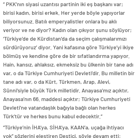
” PKK’nın siyasi uzantısı partinin iki eş başkanı var;
birisi kadın, birisi erkek. Her yerde böyle yapıyorlar
biliyorsunuz. Batılı emperyalistler onlara bu aklı
veriyor ve ne diyor? Kadın olan çıkıyor şunu söylüyor;
‘Türkiye’de de Kürdistan’da da seçim çalışmalarımızı
sürdürüyoruz’ diyor. Yani kafasına göre Türkiye’yi ikiye
bölmüş ve kendine göre de bir sıfatlandırma yapıyor.
Hain, kansız, ahlaksız, ekmeksiz bu ülkenin bir tane adı
var, o da Türkiye Cumhuriyeti Devleti’dir. Bu milletin bir
tane adı var, o da Kürt, Türkmen, Arap, Alevi,
Sünni’siyle büyük Türk milletidir. Anayasa’mız açıktır,
Anayasa’nın 66. maddesi açıktır; Türkiye Cumhuriyeti
Devleti’ne vatandaşlık bağıyla bağlı olan herkes
Türk’tür ve herkes bunu kabul edecektir.”
“Türkiye’nin İHA’ya, SİHA’ya, KAAN’a, uçağa ihtiyacı
yok” sözlerini eleştiren Destici, şöyle devam etti: