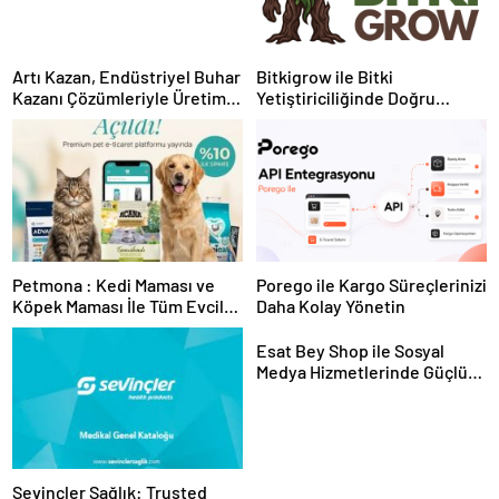
Artı Kazan, Endüstriyel Buhar
Bitkigrow ile Bitki
Kazanı Çözümleriyle Üretim
Yetiştiriciliğinde Doğru
Tesislerine Verimli Sistemler
Ekipman ve Ürün Seçimi
Sunuyor
Petmona : Kedi Maması ve
Porego ile Kargo Süreçlerinizi
Köpek Maması İle Tüm Evcil
Daha Kolay Yönetin
Hayvan Ürünleri
Esat Bey Shop ile Sosyal
Medya Hizmetlerinde Güçlü
Panel Deneyimi
Sevinçler Sağlık: Trusted