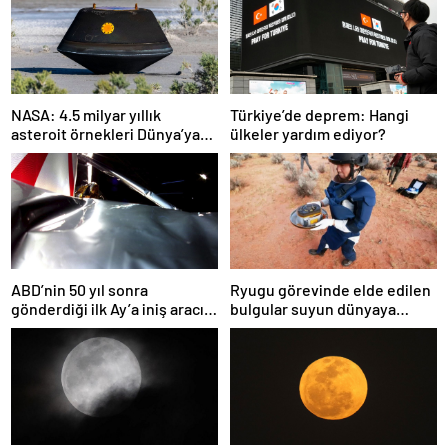
NASA: 4.5 milyar yıllık
Türkiye’de deprem: Hangi
asteroit örnekleri Dünya’ya
ülkeler yardım ediyor?
getirildi; yaşamın
başlangıcına ışık tutabilir
ABD’nin 50 yıl sonra
Ryugu görevinde elde edilen
gönderdiği ilk Ay’a iniş aracı
bulgular suyun dünyaya
Peregrine atmosferde
asteroitlerce getirilmiş
yanarak denize düştü
olabileceğini gösteriyor