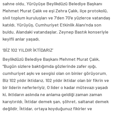
sahne oldu. Yürüyüşe Beylikdüzü Belediye Başkanı
Mehmet Murat Çalık ve eşi Zehra Çalık, ilçe protokolü,
sivil toplum kuruluşları ve 7’den 70’e yüzlerce vatandaş
katıldı. Yürüyüş, Cumhuriyet Etkinlik Alanı’nda son
buldu. Alandaki vatandaşlar, Zeynep Bastık konseriyle
keyifli anlar yaşadı.
‘BİZ 102 YILDIR İKTİDARIZ’
Beylikdüzü Belediye Başkanı Mehmet Murat Çalık,
“Bugün sizlere baktığımda gözlerinde zafer ışığı,
cumhuriyet aşkı ve sevgisi olan on binler görüyorum.
Biz 102 yıldır iktidarız, 102 yıldır iktidar olan bir fikrin ve
bir liderin neferleriyiz. O lider o kadar mütevazı yaşadı
ki, iktidarın aslında ne anlama geldiği zaman zaman
karıştırıldı. İktidar demek şan, şöhret, saltanat demek
değildir. İktidar, ortaya koyduğunuz fikirler ve