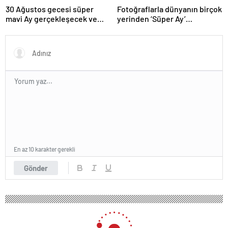
30 Ağustos gecesi süper
Fotoğraflarla dünyanın birçok
mavi Ay gerçekleşecek ve
yerinden ‘Süper Ay’
aynı ayda ikinci kez dolunay
manzaraları
olacak
En az 10 karakter gerekli
Gönder