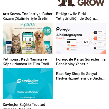
Artı Kazan, Endüstriyel Buhar
Bitkigrow ile Bitki
Kazanı Çözümleriyle Üretim
Yetiştiriciliğinde Doğru
Tesislerine Verimli Sistemler
Ekipman ve Ürün Seçimi
Sunuyor
Petmona : Kedi Maması ve
Porego ile Kargo Süreçlerinizi
Köpek Maması İle Tüm Evcil
Daha Kolay Yönetin
Hayvan Ürünleri
Esat Bey Shop ile Sosyal
Medya Hizmetlerinde Güçlü
Panel Deneyimi
Sevinçler Sağlık: Trusted
Hygiene Product