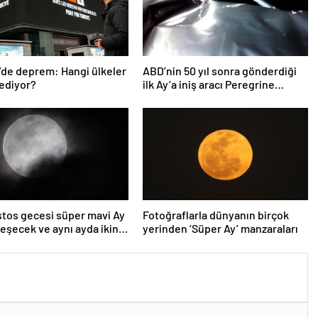
’de deprem: Hangi ülkeler
ABD’nin 50 yıl sonra gönderdiği
ediyor?
ilk Ay’a iniş aracı Peregrine
atmosferde yanarak denize
düştü
tos gecesi süper mavi Ay
Fotoğraflarla dünyanın birçok
eşecek ve aynı ayda ikinci
yerinden ‘Süper Ay’ manzaraları
unay olacak