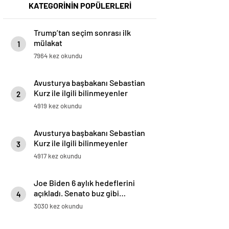
KATEGORİNİN POPÜLERLERİ
Trump’tan seçim sonrası ilk
mülakat
1
7964 kez okundu
Avusturya başbakanı Sebastian
Kurz ile ilgili bilinmeyenler
2
4919 kez okundu
Avusturya başbakanı Sebastian
Kurz ile ilgili bilinmeyenler
3
4917 kez okundu
Joe Biden 6 aylık hedeflerini
açıkladı. Senato buz gibi…
4
3030 kez okundu