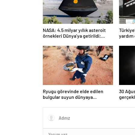
NASA: 4.5 milyar yıllık asteroit
Türkiye
örnekleri Dünya’ya getirildi;
yardım 
yaşamın başlangıcına ışık
tutabilir
Ryugu görevinde elde edilen
30 Ağus
bulgular suyun dünyaya
gerçekl
asteroitlerce getirilmiş
kez dol
olabileceğini gösteriyor