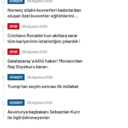
GÜNDEM
06 Ağustos 2026
Norweç silahlı kuvvetleri kadınlardan
oluşan özel kuvvetler eğitimlerini
başlattı.
SPOR
06 Ağustos 2026
Cristiano Ronaldo’nun akıllara zarar
tüm kariyerinin istatistiğini çıkardık !
SPOR
06 Ağustos 2026
Galatasaray’a kötü haber! Monaco’dan
flaş Onyekuru kararı.
GÜNDEM
06 Ağustos 2026
Trump’tan seçim sonrası ilk mülakat
GÜNDEM
06 Ağustos 2026
Avusturya başbakanı Sebastian Kurz
ile ilgili bilinmeyenler