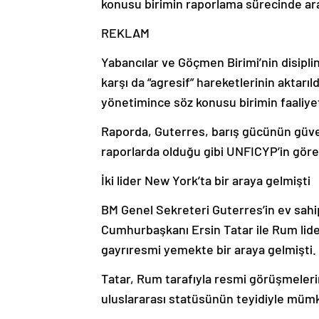
konusu birimin raporlama sürecinde ara b
REKLAM
Yabancılar ve Göçmen Birimi’nin disipl
karşı da “agresif” hareketlerinin aktar
yönetimince söz konusu birimin faaliyet
Raporda, Guterres, barış gücünün güvenl
raporlarda olduğu gibi UNFICYP’in görev
İki lider New York’ta bir araya gelmişti
BM Genel Sekreteri Guterres’in ev sahi
Cumhurbaşkanı Ersin Tatar ile Rum lide
gayrıresmi yemekte bir araya gelmişti.
Tatar, Rum tarafıyla resmi görüşmelerin
uluslararası statüsünün teyidiyle mümk