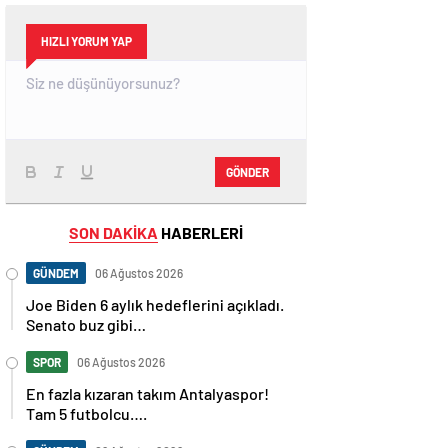
HIZLI YORUM YAP
GÖNDER
SON DAKİKA
HABERLERİ
GÜNDEM
06 Ağustos 2026
Joe Biden 6 aylık hedeflerini açıkladı.
Senato buz gibi…
SPOR
06 Ağustos 2026
En fazla kızaran takım Antalyaspor!
Tam 5 futbolcu….