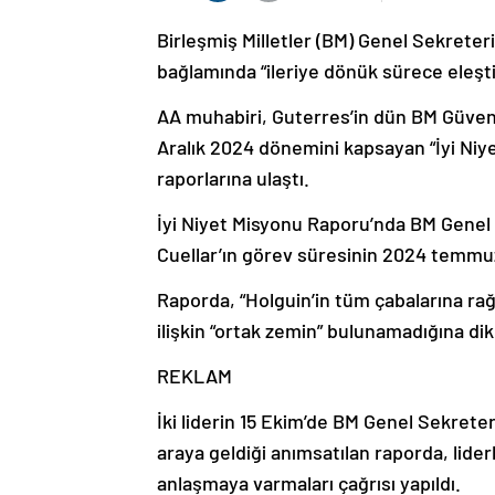
Birleşmiş Milletler (BM) Genel Sekrete
bağlamında “ileriye dönük sürece eleştir
AA muhabiri, Guterres’in dün BM Güvenli
Aralık 2024 dönemini kapsayan “İyi Niy
raporlarına ulaştı.
İyi Niyet Misyonu Raporu’nda BM Genel 
Cuellar’ın görev süresinin 2024 temmuz
Raporda, “Holguin’in tüm çabalarına ra
ilişkin “ortak zemin” bulunamadığına dik
REKLAM
İki liderin 15 Ekim’de BM Genel Sekrete
araya geldiği anımsatılan raporda, lide
anlaşmaya varmaları çağrısı yapıldı.