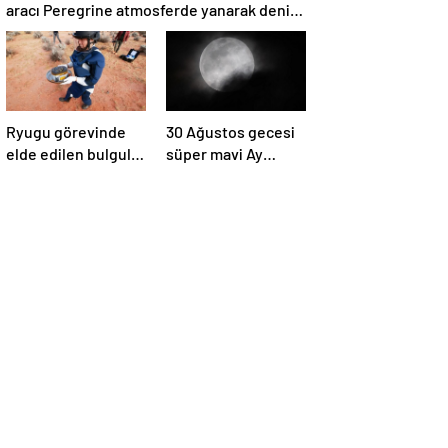
aracı Peregrine atmosferde yanarak denize
düştü
Ryugu görevinde
30 Ağustos gecesi
elde edilen bulgular
süper mavi Ay
suyun dünyaya
gerçekleşecek ve
asteroitlerce
aynı ayda ikinci kez
getirilmiş
dolunay olacak
olabileceğini
gösteriyor