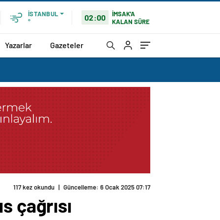
İMSAK'A
İSTANBUL
02:00
KALAN SÜRE
°
Yazarlar
Gazeteler
117 kez okundu
|
Güncelleme: 6 Ocak 2025 07:17
s çağrısı