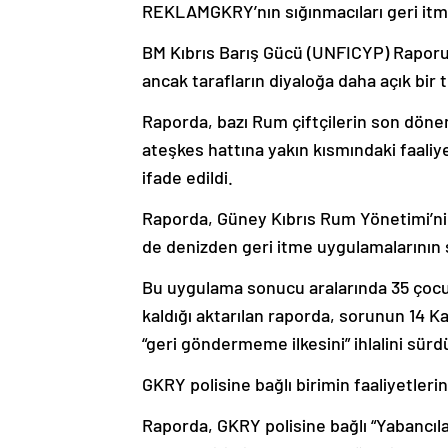
REKLAM
GKRY’nın sığınmacıları geri it
BM Kıbrıs Barış Gücü (UNFICYP) Raporu’n
ancak tarafların diyaloğa daha açık bir 
Raporda, bazı Rum çiftçilerin son dön
ateşkes hattına yakın kısmındaki faaliye
ifade edildi.
Raporda, Güney Kıbrıs Rum Yönetimi’ni
de denizden geri itme uygulamalarının 
Bu uygulama sonucu aralarında 35 çoc
kaldığı aktarılan raporda, sorunun 14 K
“geri göndermeme ilkesini” ihlalini sürdü
GKRY polisine bağlı birimin faaliyetleri
Raporda, GKRY polisine bağlı “Yabancıla