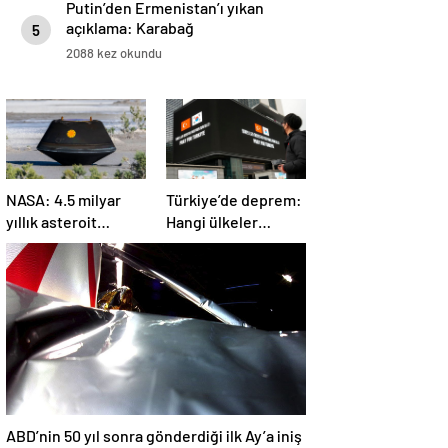
Putin’den Ermenistan’ı yıkan
açıklama: Karabağ
5
Azerbaycan’ın ayrılmaz bir
2088 kez okundu
parçasıdır!
NASA: 4.5 milyar
Türkiye’de deprem:
yıllık asteroit
Hangi ülkeler
örnekleri Dünya’ya
yardım ediyor?
getirildi; yaşamın
başlangıcına ışık
tutabilir
ABD’nin 50 yıl sonra gönderdiği ilk Ay’a iniş