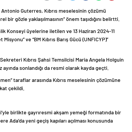
ri Antonio Guterres, Kıbrıs meselesinin çözümü
el bir gözle yaklaşılmasının” önem taşıdığını belirtti.
k Konseyi üyelerine iletilen ve 13 Haziran 2024-11
et Misyonu” ve “BM Kıbrıs Barış Gücü (UNFICYP)”
Sekreteri Kıbrıs Şahsi Temsilcisi Maria Angela Holguin
 ayında sonlandığı da resmi olarak kayda geçti.
ğmen” taraflar arasında Kıbrıs meselesinin çözümüne
kat çekildi.
ri’yle birlikte gayrıresmi akşam yemeği formatında bir
rlere Ada’da yeni geçiş kapıları açılması konusunda