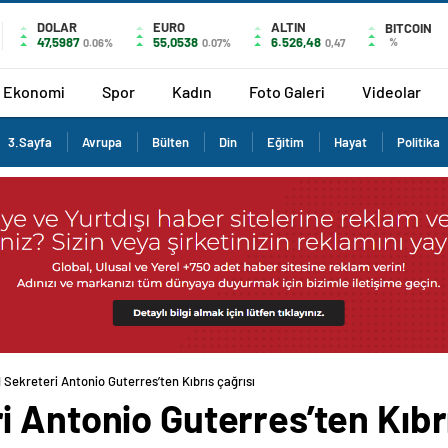
DOLAR
EURO
ALTIN
BITCOIN
47,5987
55,0538
6.526,48
%
0.06%
0.07%
0,47
Ekonomi
Spor
Kadın
Foto Galeri
Videolar
3.Sayfa
Avrupa
Bülten
Din
Eğitim
Hayat
Politika
Sekreteri Antonio Guterres’ten Kıbrıs çağrısı
 Antonio Guterres’ten Kıbrı