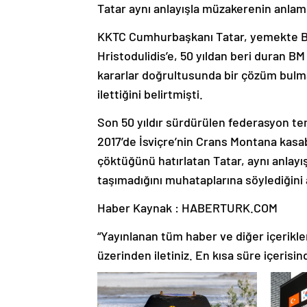
Tatar aynı anlayışla müzakerenin anlam
KKTC Cumhurbaşkanı Tatar, yemekte BM
Hristodulidis’e, 50 yıldan beri duran B
kararlar doğrultusunda bir çözüm bulm
ilettiğini belirtmişti.
Son 50 yıldır sürdürülen federasyon te
2017’de İsviçre’nin Crans Montana kas
çöktüğünü hatırlatan Tatar, aynı anlay
taşımadığını muhataplarına söylediğini 
Haber Kaynak : HABERTURK.COM
“Yayınlanan tüm haber ve diğer içerikler i
üzerinden iletiniz. En kısa süre içerisin