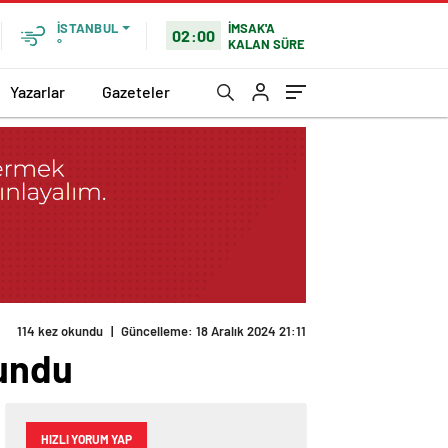
İMSAK'A
İSTANBUL
02:00
KALAN SÜRE
°
Yazarlar
Gazeteler
114 kez okundu
|
Güncelleme: 18 Aralık 2024 21:11
lundu
HIZLI YORUM YAP