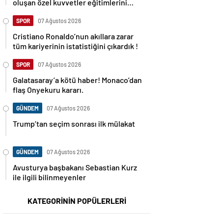
oluşan özel kuvvetler eğitimlerini
başlattı.
SPOR
07 Ağustos 2026
Cristiano Ronaldo’nun akıllara zarar
tüm kariyerinin istatistiğini çıkardık !
SPOR
07 Ağustos 2026
Galatasaray’a kötü haber! Monaco’dan
flaş Onyekuru kararı.
GÜNDEM
07 Ağustos 2026
Trump’tan seçim sonrası ilk mülakat
GÜNDEM
07 Ağustos 2026
Avusturya başbakanı Sebastian Kurz
ile ilgili bilinmeyenler
KATEGORİNİN POPÜLERLERİ