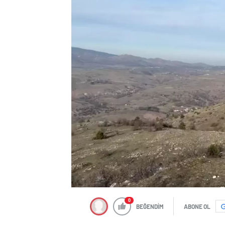
0
BEĞENDİM
ABONE OL