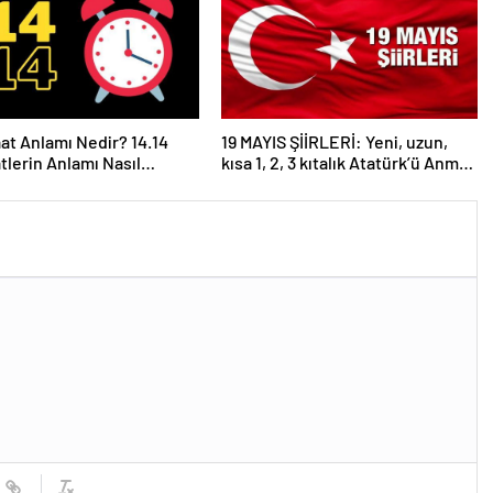
aat Anlamı Nedir? 14.14
19 MAYIS ŞİİRLERİ: Yeni, uzun,
atlerin Anlamı Nasıl
kısa 1, 2, 3 kıtalık Atatürk’ü Anma
anır?
Gençlik ve Spor Bayramı şiirleri…