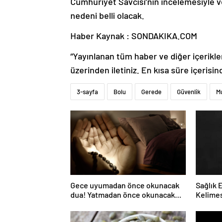
Cumhuriyet Savcısı’nın incelemesiyle v
nedeni belli olacak.
Haber Kaynak : SONDAKIKA.COM
“Yayınlanan tüm haber ve diğer içerikler i
üzerinden iletiniz. En kısa süre içerisin
3-sayfa
Bolu
Gerede
Güvenlik
M
Gece uyumadan önce okunacak
Sağlık 
dua! Yatmadan önce okunacak
Kelimes
dualar! Uyumak için hangi dua?
Nelerdi