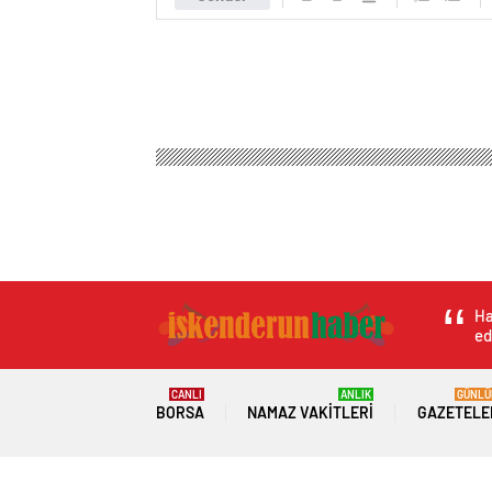
Ha
ed
CANLI
ANLIK
GÜNLÜ
BORSA
NAMAZ VAKITLERI
GAZETELE