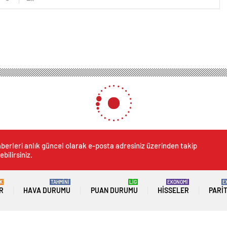
berleri anlık güncel olarak e-posta adresiniz üzerinden takip
ebilirsiniz.
K
TAHMİNİ
LİG
EKONOMİ
E
R
HAVA DURUMU
PUAN DURUMU
HISSELER
PARI