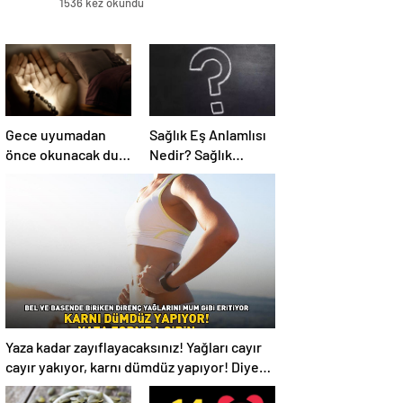
1536 kez okundu
Gece uyumadan
Sağlık Eş Anlamlısı
önce okunacak dua!
Nedir? Sağlık
Yatmadan önce
Kelimesinin Eş
okunacak dualar!
Anlamlıları
Uyumak için hangi
Nelerdir?
dua?
Yaza kadar zayıflayacaksınız! Yağları cayır
cayır yakıyor, karnı dümdüz yapıyor! Diyet
kabak çorbası tarifi ve püf noktaları!