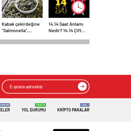
Kabak çekirdeğine
14.14 Saat Anlamı
“Salmonella”,
Nedir? 14.14 Çift
zencefile “Bacillus
Saatlerin Anlamı
cereus” nasıl
Nasıl Yorumlanır?
bulaşıyor?
KONOMİ
TRAFİK
CANLI
TELER
YOL DURUMU
KRIPTO PARALAR