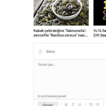
Kabak çekirdeğine “Salmonella”,
14.14 S
zencefile “Bacillus cereus” nasıl
Çift Sa
bulaşıyor?
Yoruml
En az 10 karakter gerekli
Gönder