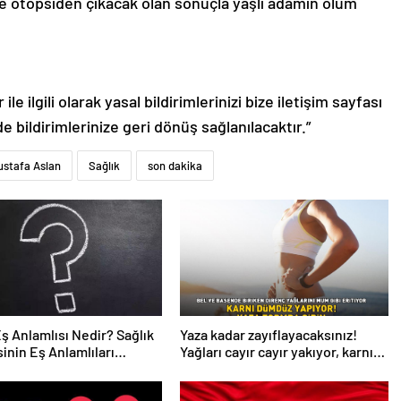
e otopsiden çıkacak olan sonuçla yaşlı adamın ölüm
le ilgili olarak yasal bildirimlerinizi bize iletişim sayfası
de bildirimlerinize geri dönüş sağlanılacaktır.”
ustafa Aslan
Sağlık
son dakika
Eş Anlamlısı Nedir? Sağlık
Yaza kadar zayıflayacaksınız!
inin Eş Anlamlıları
Yağları cayır cayır yakıyor, karnı
r?
dümdüz yapıyor! Diyet kabak
çorbası tarifi ve püf noktaları!