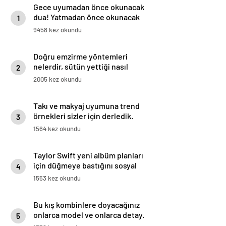
Gece uyumadan önce okunacak
dua! Yatmadan önce okunacak
1
dualar! Uyumak için hangi dua?
9458 kez okundu
Doğru emzirme yöntemleri
nelerdir, sütün yettiği nasıl
2
anlaşılır?
2005 kez okundu
Takı ve makyaj uyumuna trend
örnekleri sizler için derledik.
3
1564 kez okundu
Taylor Swift yeni albüm planları
için düğmeye bastığını sosyal
4
medyadan duyurdu!
1553 kez okundu
Bu kış kombinlere doyacağınız
onlarca model ve onlarca detay.
5