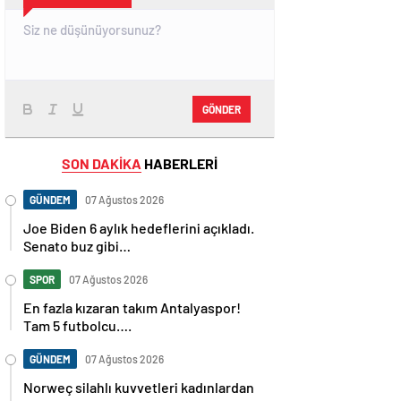
GÖNDER
SON DAKİKA
HABERLERİ
GÜNDEM
07 Ağustos 2026
Joe Biden 6 aylık hedeflerini açıkladı.
Senato buz gibi…
SPOR
07 Ağustos 2026
En fazla kızaran takım Antalyaspor!
Tam 5 futbolcu….
GÜNDEM
07 Ağustos 2026
Norweç silahlı kuvvetleri kadınlardan