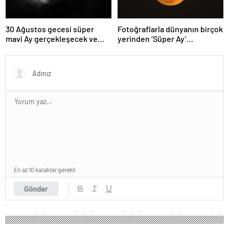
30 Ağustos gecesi süper
Fotoğraflarla dünyanın birçok
mavi Ay gerçekleşecek ve
yerinden ‘Süper Ay’
aynı ayda ikinci kez dolunay
manzaraları
olacak
En az 10 karakter gerekli
Gönder