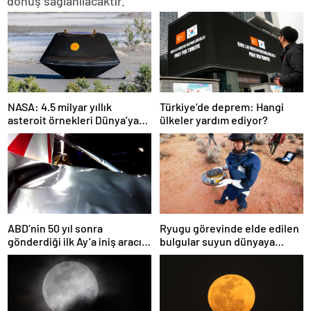
dönüş sağlanılacaktır.”
NASA: 4.5 milyar yıllık
Türkiye’de deprem: Hangi
asteroit örnekleri Dünya’ya
ülkeler yardım ediyor?
getirildi; yaşamın
başlangıcına ışık tutabilir
ABD’nin 50 yıl sonra
Ryugu görevinde elde edilen
gönderdiği ilk Ay’a iniş aracı
bulgular suyun dünyaya
Peregrine atmosferde
asteroitlerce getirilmiş
yanarak denize düştü
olabileceğini gösteriyor