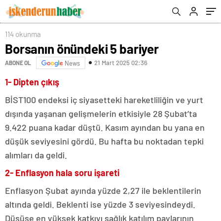
114 okunma
Borsanın önündeki 5 bariyer
21 Mart 2025 02:36
ABONE OL
News
1- Dipten çıkış
BİST100 endeksi iç siyasetteki hareketliliğin ve yurt
dışında yaşanan gelişmelerin etkisiyle 28 Şubat’ta
9.422 puana kadar düştü. Kasım ayından bu yana en
düşük seviyesini gördü. Bu hafta bu noktadan tepki
alımları da geldi.
2- Enflasyon hala soru işareti
Enflasyon Şubat ayında yüzde 2,27 ile beklentilerin
altında geldi. Beklenti ise yüzde 3 seviyesindeydi.
Düşüşe en yüksek katkıyı sağlık katılım paylarının