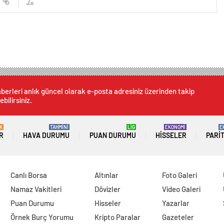
berleri anlık güncel olarak e-posta adresiniz üzerinden takip
ebilirsiniz.
K
TAHMİNİ
LİG
EKONOMİ
E
R
HAVA DURUMU
PUAN DURUMU
HISSELER
PARI
Canlı Borsa
Altınlar
Foto Galeri
Namaz Vakitleri
Dövizler
Video Galeri
Puan Durumu
Hisseler
Yazarlar
Örnek Burç Yorumu
Kripto Paralar
Gazeteler