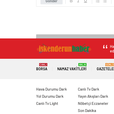
Gönder
Ha
ed
CANLI
ANLIK
GÜNLÜ
BORSA
NAMAZ VAKITLERI
GAZETELE
Hava Durumu Dark
Canlı Tv Dark
Yol Durumu Dark
Yayın Akışları Dark
Canlı Tv Light
Nöbetçi Eczaneler
Son Dakika