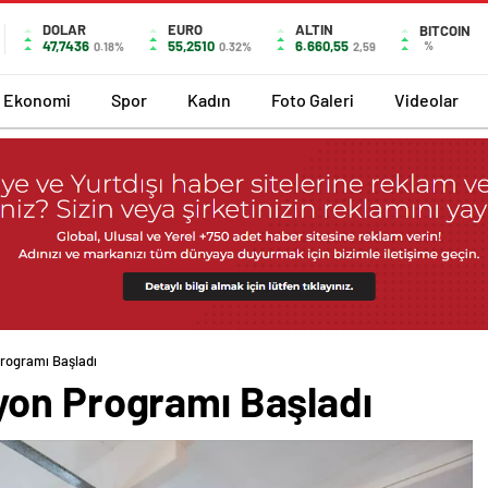
DOLAR
EURO
ALTIN
BITCOIN
47,7436
55,2510
6.660,55
%
0.18%
0.32%
2,59
Ekonomi
Spor
Kadın
Foto Galeri
Videolar
rogramı Başladı
on Programı Başladı