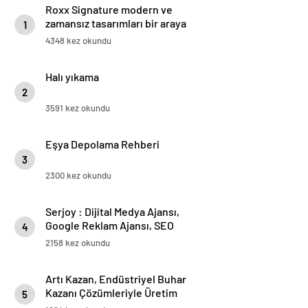
Roxx Signature modern ve
zamansız tasarımları bir araya
1
getiriyor
4348 kez okundu
Halı yıkama
2
3591 kez okundu
Eşya Depolama Rehberi
3
2300 kez okundu
Serjoy : Dijital Medya Ajansı,
Google Reklam Ajansı, SEO
4
Ajansı ve Web Tasarım Ajansı
2158 kez okundu
Artı Kazan, Endüstriyel Buhar
Kazanı Çözümleriyle Üretim
5
Tesislerine Verimli Sistemler