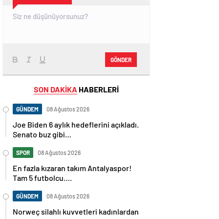
GÖNDER
SON DAKİKA
HABERLERİ
GÜNDEM
08 Ağustos 2026
Joe Biden 6 aylık hedeflerini açıkladı.
Senato buz gibi…
SPOR
08 Ağustos 2026
En fazla kızaran takım Antalyaspor!
Tam 5 futbolcu….
GÜNDEM
08 Ağustos 2026
Norweç silahlı kuvvetleri kadınlardan