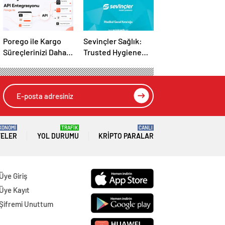
Porego ile Kargo
Sevinçler Sağlık:
Süreçlerinizi Daha
Trusted Hygiene
Kolay Yönetin
Product
Manufacturer in
Turkey
KONOMİ
TRAFİK
CANLI
TELER
YOL DURUMU
KRIPTO PARALAR
Üye Giriş
Üye Kayıt
Şifremi Unuttum