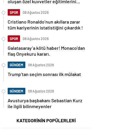
oluşan özel kuvvetler eğitimlerini
başlattı.
SPOR
08 Ağustos 2026
Cristiano Ronaldo’nun akıllara zarar
tüm kariyerinin istatistiğini çıkardık !
SPOR
08 Ağustos 2026
Galatasaray’a kötü haber! Monaco’dan
flaş Onyekuru kararı.
GÜNDEM
08 Ağustos 2026
Trump’tan seçim sonrası ilk mülakat
GÜNDEM
08 Ağustos 2026
Avusturya başbakanı Sebastian Kurz
ile ilgili bilinmeyenler
KATEGORİNİN POPÜLERLERİ