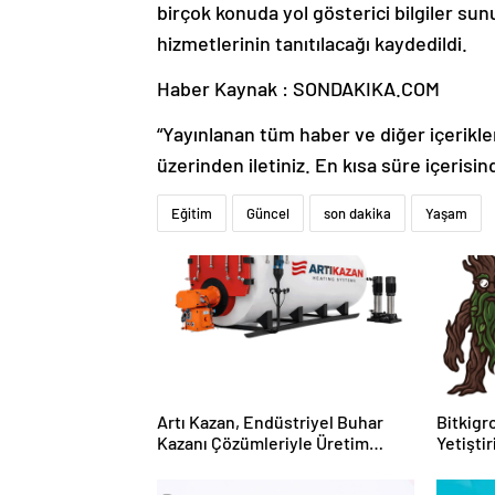
birçok konuda yol gösterici bilgiler su
hizmetlerinin tanıtılacağı kaydedildi.
Haber Kaynak : SONDAKIKA.COM
“Yayınlanan tüm haber ve diğer içerikler i
üzerinden iletiniz. En kısa süre içerisin
Eğitim
Güncel
son dakika
Yaşam
Artı Kazan, Endüstriyel Buhar
Bitkigro
Kazanı Çözümleriyle Üretim
Yetişti
Tesislerine Verimli Sistemler
ve Ürün
Sunuyor