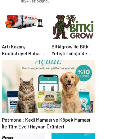
1824 kez okundu
Sunuyor
Artı Kazan,
Bitkigrow ile Bitki
Endüstriyel Buhar
Yetiştiriciliğinde
Kazanı
Doğru Ekipman ve
Çözümleriyle
Ürün Seçimi
Üretim Tesislerine
Verimli Sistemler
Sunuyor
Petmona : Kedi Maması ve Köpek Maması
İle Tüm Evcil Hayvan Ürünleri