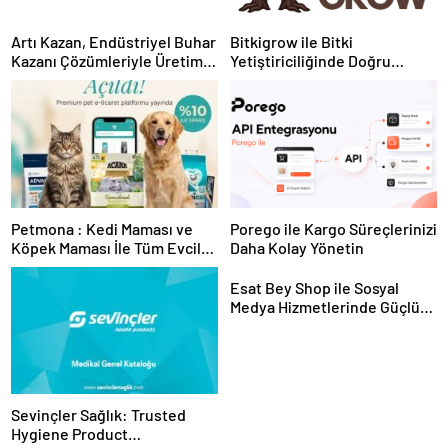
Artı Kazan, Endüstriyel Buhar
Bitkigrow ile Bitki
Kazanı Çözümleriyle Üretim
Yetiştiriciliğinde Doğru
Tesislerine Verimli Sistemler
Ekipman ve Ürün Seçimi
Sunuyor
Petmona : Kedi Maması ve
Porego ile Kargo Süreçlerinizi
Köpek Maması İle Tüm Evcil
Daha Kolay Yönetin
Hayvan Ürünleri
Esat Bey Shop ile Sosyal
Medya Hizmetlerinde Güçlü
Panel Deneyimi
Sevinçler Sağlık: Trusted
Hygiene Product