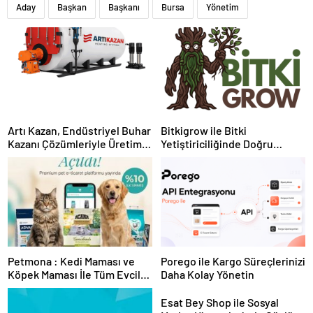
Aday
Başkan
Başkanı
Bursa
Yönetim
Artı Kazan, Endüstriyel Buhar
Bitkigrow ile Bitki
Kazanı Çözümleriyle Üretim
Yetiştiriciliğinde Doğru
Tesislerine Verimli Sistemler
Ekipman ve Ürün Seçimi
Sunuyor
Petmona : Kedi Maması ve
Porego ile Kargo Süreçlerinizi
Köpek Maması İle Tüm Evcil
Daha Kolay Yönetin
Hayvan Ürünleri
Esat Bey Shop ile Sosyal