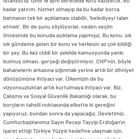
İstanbul’la, İzmir’le aynı derecede kötü vaziyette. Bu
kadar yatırım, hizmet olmayıp da bu kadar borca
batmanın tek bir açıklaması olabilir, ‘belediyeyi talan
etmek’. Bir de şunu söylüyorlar, neden seçim
öncesinde bu konuda açıklama yapmışız. Bu konu, sık
sık gündeme gelen bir konu ve herkesin az çok bildiği
bir şey. Bu kez ciddi bir şekilde kamuoyunda yankı
bulmuş olması, gerçeği değiştirmiyor. CHP’nin, böyle
bahanelerin arkasına sığınmak yerine artık bir zihniyet
dönüşümüne ihtiyacı var. Ülkemizin de bu
vizyonsuzluktan artık kurtulmaya ihtiyacı var. Biz,
Çalışma ve Sosyal Güvenlik Bakanlığı olarak, bu
borçların tahsili noktasında elbette ki gereğini
yapıyoruz, bundan sonra da yapacağız. Devletimiz,
Cumhurbaşkanımız Sayın Recep Tayyip Erdoğan’ın
işaret ettiği Türkiye Yüzyılı hedefine ulaşmak için,