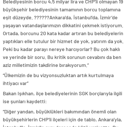
Belediyesinin borcu 4,5 milyar lira ve CHP’li olmayan 19
büyükşehir belediyesinin tamamının borcu toplamına
eşit düzeyde. ??????Ankara’da, İstanbul’da, İzmir’de
yaşayan vatandaşlarımızın dikkatini çekmek istiyorum.
Ortada, borcunu 20 kata kadar artıran bu belediyelerin
yaptıkları elle tutulur bir hizmet de yok, yatırım da yok.
Peki bu kadar parayı nereye harcıyorlar? Bu çok haklı
ve yerinde bir soru. Bu kritik sorunun cevabını da ben
aziz milletimizin takdirine bırakıyorum.”
“Ülkemizin de bu vizyonsuzluktan artık kurtulmaya
ihtiyacı var”
Bakan Işıkhan, ilçe belediyelerinin SGK borçlarıyla ilgili
ise şunları kaydetti:
“Diğer yandan, büyüklükleri bakımından önemli olan
büyükşehirlerin CHP’li ilçeleri için de tablo, Ankara’yla,