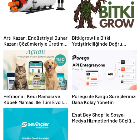
Artı Kazan, Endüstriyel Buhar
Bitkigrow ile Bitki
Kazanı Çözümleriyle Üretim
Yetiştiriciliğinde Doğru
Tesislerine Verimli Sistemler
Ekipman ve Ürün Seçimi
Sunuyor
Petmona : Kedi Maması ve
Porego ile Kargo Süreçlerinizi
Köpek Maması İle Tüm Evcil
Daha Kolay Yönetin
Hayvan Ürünleri
Esat Bey Shop ile Sosyal
Medya Hizmetlerinde Güçlü
Panel Deneyimi