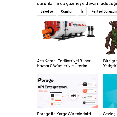
sorunlarını da çözmeye devam edeceğiz. 
Belediye
Cumhur
İş
Kentsel Dönüşü
Artı Kazan, Endüstriyel Buhar
Bitkigro
Kazanı Çözümleriyle Üretim
Yetişti
Tesislerine Verimli Sistemler
ve Ürün
Sunuyor
Porego ile Kargo Süreçlerinizi
Sevinçl