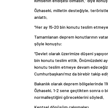
kimsenin endişesi olmasın.” diye konuş
Özhaseki, milletin desteğiyle, teröristl
anlattı.
“Her ay 15-20 bin konutu teslim etmey
Tamamlanan deprem konutlarının vatand
şöyle konuştu:
“Devlet olarak üzerimize düşeni yapıyoru
bin konutu teslim ettik. Önümüzdeki ay
konutu teslim etmeye devam edeceğiz.
Cumhurbaşkanı’mız da birebir takip edi
Bakanlık olarak deprem bölgelerinde 110 
Özhaseki, 1-2 sene geçtikten sonra o b
normalleştiğini göreceklerini söyledi.
Kentsel dönüşüm çalışmaları