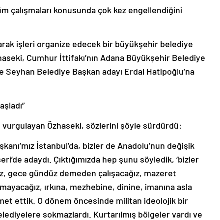
m çalışmaları konusunda çok kez engellendiğini
tarak işleri organize edecek bir büyükşehir belediye
aseki, Cumhur İttifakı’nın Adana Büyükşehir Belediye
e Seyhan Belediye Başkan adayı Erdal Hatipoğlu’na
aşladı”
nu vurgulayan Özhaseki, sözlerini şöyle sürdürdü:
şkanı’mız İstanbul’da, bizler de Anadolu’nun değişik
eri’de adaydı. Çıktığımızda hep şunu söyledik, ‘bizler
ız, gece gündüz demeden çalışacağız, mazeret
ayacağız, ırkına, mezhebine, dinine, imanına asla
t ettik. O dönem öncesinde militan ideolojik bir
elediyelere sokmazlardı. Kurtarılmış bölgeler vardı ve