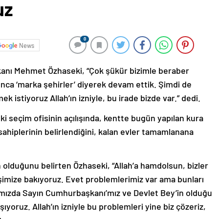
uz
0
News
Bakanı Mehmet Özhaseki, “Çok şükür bizimle beraber
lunca ‘marka şehirler’ diyerek devam ettik. Şimdi de
 istiyoruz Allah’ın izniyle, bu irade bizde var.” dedi.
ki seçim ofisinin açılışında, kentte bugün yapılan kura
hiplerinin belirlendiğini, kalan evler tamamlanana
 olduğunu belirten Özhaseki, “Allah’a hamdolsun, bizler
işimize bakıyoruz. Evet problemlerimiz var ama bunları
şımızda Sayın Cumhurbaşkanı’mız ve Devlet Bey’in olduğu
oruz. Allah’ın izniyle bu problemleri yine biz çözeriz,