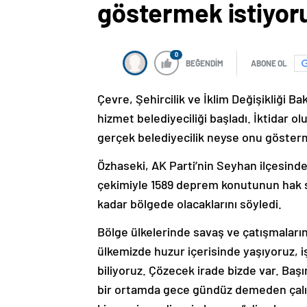
göstermek istiyor
0
BEĞENDİM
ABONE OL
Çevre, Şehircilik ve İklim Değişikliği 
hizmet belediyeciliği başladı. İktidar o
gerçek belediyecilik neyse onu göstermek
Özhaseki, AK Parti’nin Seyhan ilçesinde
çekimiyle 1589 deprem konutunun hak sa
kadar bölgede olacaklarını söyledi.
Bölge ülkelerinde savaş ve çatışmaların
ülkemizde huzur içerisinde yaşıyoruz, 
biliyoruz. Çözecek irade bizde var. Ba
bir ortamda gece gündüz demeden çalışıy