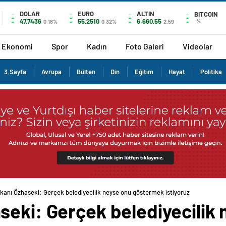
DOLAR
EURO
ALTIN
BITCOIN
47,7436
55,2510
6.660,55
%
0.18%
0.32%
2,59
Ekonomi
Spor
Kadın
Foto Galeri
Videolar
3.Sayfa
Avrupa
Bülten
Din
Eğitim
Hayat
Politika
kanı Özhaseki: Gerçek belediyecilik neyse onu göstermek istiyoruz
seki: Gerçek belediyecilik