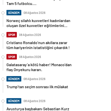
Tam 5 futbolcu….
GÜNDEM
08 Ağustos 2026
Norweç silahlı kuvvetleri kadınlardan
oluşan özel kuvvetler eğitimlerini
başlattı.
SPOR
08 Ağustos 2026
Cristiano Ronaldo’nun akıllara zarar
tüm kariyerinin istatistiğini çıkardık !
SPOR
08 Ağustos 2026
Galatasaray’a kötü haber! Monaco’dan
flaş Onyekuru kararı.
GÜNDEM
08 Ağustos 2026
Trump’tan seçim sonrası ilk mülakat
GÜNDEM
08 Ağustos 2026
Avusturya başbakanı Sebastian Kurz