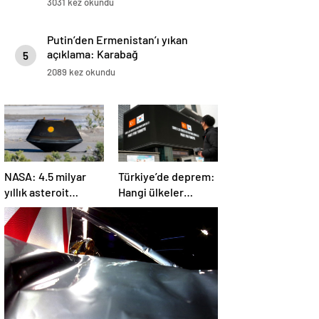
3031 kez okundu
Putin’den Ermenistan’ı yıkan
açıklama: Karabağ
5
Azerbaycan’ın ayrılmaz bir
2089 kez okundu
parçasıdır!
NASA: 4.5 milyar
Türkiye’de deprem:
yıllık asteroit
Hangi ülkeler
örnekleri Dünya’ya
yardım ediyor?
getirildi; yaşamın
başlangıcına ışık
tutabilir