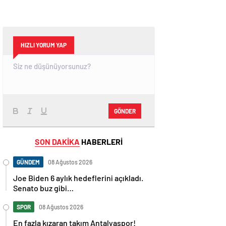
HIZLI YORUM YAP
GÖNDER
SON DAKİKA
HABERLERİ
GÜNDEM
08 Ağustos 2026
Joe Biden 6 aylık hedeflerini açıkladı.
Senato buz gibi…
SPOR
08 Ağustos 2026
En fazla kızaran takım Antalyaspor!