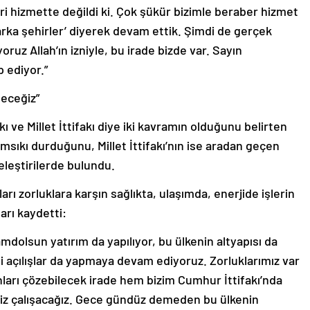
ri hizmette değildi ki. Çok şükür bizimle beraber hizmet
marka şehirler’ diyerek devam ettik. Şimdi de gerçek
ruz Allah’ın izniyle, bu irade bizde var. Sayın
p ediyor.”
eceğiz”
 ve Millet İttifakı diye iki kavramın olduğunu belirten
msıkı durduğunu, Millet İttifakı’nın ise aradan geçen
eleştirilerde bulundu.
ı zorluklara karşın sağlıkta, ulaşımda, enerjide işlerin
arı kaydetti:
amdolsun yatırım da yapılıyor, bu ülkenin altyapısı da
gibi açılışlar da yapmaya devam ediyoruz. Zorluklarımız var
nları çözebilecek irade hem bizim Cumhur İttifakı’nda
 biz çalışacağız. Gece gündüz demeden bu ülkenin