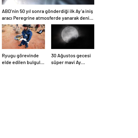
ABD’nin 50 yıl sonra gönderdiği ilk Ay’a iniş
aracı Peregrine atmosferde yanarak denize
düştü
Ryugu görevinde
30 Ağustos gecesi
elde edilen bulgular
süper mavi Ay
suyun dünyaya
gerçekleşecek ve
asteroitlerce
aynı ayda ikinci kez
getirilmiş
dolunay olacak
olabileceğini
gösteriyor