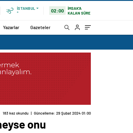
İMSAK'A
İSTANBUL
02:00
KALAN SÜRE
°
Yazarlar
Gazeteler
183 kez okundu
|
Güncelleme: 29 Şubat 2024 01:00
 neyse onu