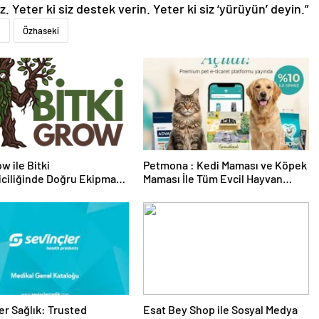
Yeter ki siz destek verin. Yeter ki siz ‘yürüyün’ deyin.”
m
Özhaseki
w ile Bitki
Petmona : Kedi Maması ve Köpek
riciliğinde Doğru Ekipman
Maması İle Tüm Evcil Hayvan
 Seçimi
Ürünleri
er Sağlık: Trusted
Esat Bey Shop ile Sosyal Medya