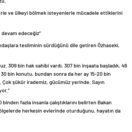
tu.
erle ve ülkeyi bölmek isteyenlerle mücadele ettiklerini
e devam edeceğiz”
aşlara tesliminin sürdüğünü dile getiren Özhaseki,
z. 309 bin hak sahibi vardı, 307 bin inşaata başladık, 46
 30 bin konutu, bundan sonra da her ay 15-20 bin
 Çok şükür irademiz, gücümüz yerinde. Sayın
yor.”
binden fazla insanla çalıştıklarını belirten Bakan
ölgelerde herkesin evlerinde oturduğunu, hayatın da