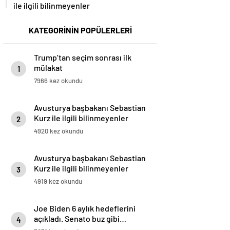
ile ilgili bilinmeyenler
KATEGORİNİN POPÜLERLERİ
Trump’tan seçim sonrası ilk
mülakat
1
7966 kez okundu
Avusturya başbakanı Sebastian
Kurz ile ilgili bilinmeyenler
2
4920 kez okundu
Avusturya başbakanı Sebastian
Kurz ile ilgili bilinmeyenler
3
4919 kez okundu
Joe Biden 6 aylık hedeflerini
açıkladı. Senato buz gibi…
4