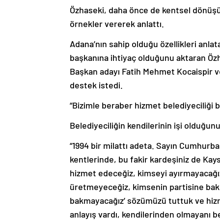
Özhaseki, daha önce de kentsel dönüşü
örnekler vererek anlattı.
Adana’nın sahip olduğu özellikleri anla
başkanına ihtiyaç olduğunu aktaran Özh
Başkan adayı Fatih Mehmet Kocaispir v
destek istedi.
“Bizimle beraber hizmet belediyeciliği b
Belediyeciliğin kendilerinin işi olduğu
“1994 bir milattı adeta. Sayın Cumhurba
kentlerinde, bu fakir kardeşiniz de Kays
hizmet edeceğiz, kimseyi ayırmayacağ
üretmeyeceğiz, kimsenin partisine bakm
bakmayacağız’ sözümüzü tuttuk ve hizme
anlayış vardı, kendilerinden olmayanı b