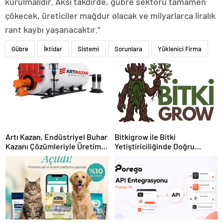
kurulmalıdır. Aksi takdirde, gübre sektörü tamamen
çökecek, üreticiler mağdur olacak ve milyarlarca liralık
rant kaybı yaşanacaktır.”
Gübre
İktidar
Sistemi
Sorunlara
Yüklenici Firma
Artı Kazan, Endüstriyel Buhar
Bitkigrow ile Bitki
Kazanı Çözümleriyle Üretim
Yetiştiriciliğinde Doğru
Tesislerine Verimli Sistemler
Ekipman ve Ürün Seçimi
Sunuyor