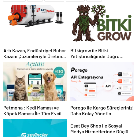
Artı Kazan, Endüstriyel Buhar
Bitkigrow ile Bitki
Kazanı Çözümleriyle Üretim
Yetiştiriciliğinde Doğru
Tesislerine Verimli Sistemler
Ekipman ve Ürün Seçimi
Sunuyor
Petmona : Kedi Maması ve
Porego ile Kargo Süreçlerinizi
Köpek Maması İle Tüm Evcil
Daha Kolay Yönetin
Hayvan Ürünleri
Esat Bey Shop ile Sosyal
Medya Hizmetlerinde Güçlü