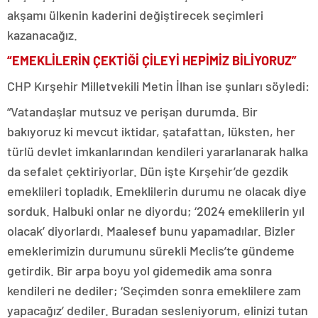
akşamı ülkenin kaderini değiştirecek seçimleri
kazanacağız.
“EMEKLİLERİN ÇEKTİĞİ ÇİLEYİ HEPİMİZ BİLİYORUZ”
CHP Kırşehir Milletvekili Metin İlhan ise şunları söyledi:
“Vatandaşlar mutsuz ve perişan durumda. Bir
bakıyoruz ki mevcut iktidar, şatafattan, lüksten, her
türlü devlet imkanlarından kendileri yararlanarak halka
da sefalet çektiriyorlar. Dün işte Kırşehir’de gezdik
emeklileri topladık. Emeklilerin durumu ne olacak diye
sorduk. Halbuki onlar ne diyordu; ‘2024 emeklilerin yıl
olacak’ diyorlardı. Maalesef bunu yapamadılar. Bizler
emeklerimizin durumunu sürekli Meclis’te gündeme
getirdik. Bir arpa boyu yol gidemedik ama sonra
kendileri ne dediler; ‘Seçimden sonra emeklilere zam
yapacağız’ dediler. Buradan sesleniyorum, elinizi tutan