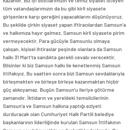
kazanılır. Biz iyi dostlarımızın ve temiz siyaset isteyen
tüm vatandaşlarımızın da bu gibi kirli siyasete
girişenlere karşı gereğini yapacaklarını düşünüyoruz.
Bu şekilde çirkin siyaset yapan iftiracılardan Samsun’a
ve halkımıza hayır gelmez. Samsun kirli siyasete pirim
vermeyecektir. Para gücüyle Samsunlu olmaya
çalışan, kişisel ihtiraslar peşinde olanlara da Samsun
halkı 31 Mart’ta sandıkta gerekli cevabı verecektir.
Bilsinler ki biz Samsun halkı ile kenetlenmiş Samsun
ittifakıyız. Bu saatten sonra bizi Samsun sevdalılarıyla
birleşmekten ve birleşe birleşe kazanmaktan hiçbir
güç alıkoyamaz. Bugün Samsun’u ileriye götürme
zamanıdır. İktidarın ve yereldeki temsilcilerinin
Samsun’a ve Samsun halkına yaptığı eziyeti
durduracak olan Cumhuriyet Halk Partili belediye
başkanlarının liderliğinde kurulan Samsun İttifakının