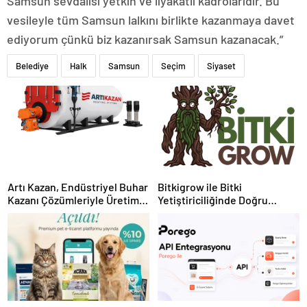
Samsun sevdalısı yetkin ve liyakatli kadrolarıdır. Bu
vesileyle tüm Samsun lalkını birlikte kazanmaya davet
ediyorum çünkü biz kazanırsak Samsun kazanacak.”
Belediye
Halk
Samsun
Seçim
Siyaset
Artı Kazan, Endüstriyel Buhar
Bitkigrow ile Bitki
Kazanı Çözümleriyle Üretim
Yetiştiriciliğinde Doğru
Tesislerine Verimli Sistemler
Ekipman ve Ürün Seçimi
Sunuyor