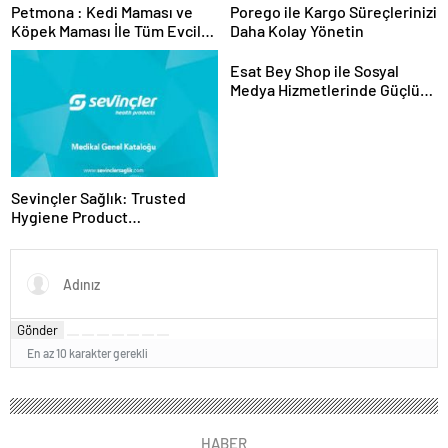
Petmona : Kedi Maması ve
Porego ile Kargo Süreçlerinizi
Köpek Maması İle Tüm Evcil
Daha Kolay Yönetin
Hayvan Ürünleri
Esat Bey Shop ile Sosyal
Medya Hizmetlerinde Güçlü
Panel Deneyimi
Sevinçler Sağlık: Trusted
Hygiene Product
Manufacturer in Turkey
Gönder
En az 10 karakter gerekli
HABER