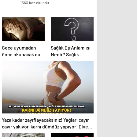
1563 kez okundu
Gece uyumadan
Sağlık Eş Anlamlısı
önce okunacak dua!
Nedir? Sağlık
Yatmadan önce
Kelimesinin Eş
okunacak dualar!
Anlamlıları
Uyumak için hangi
Nelerdir?
dua?
Yaza kadar zayıflayacaksınız! Yağları cayır
cayır yakıyor, karnı dümdüz yapıyor! Diyet
kabak çorbası tarifi ve püf noktaları!