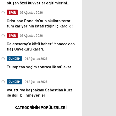
oluşan özel kuvvetler eğitimlerini
başlattı.
SPOR
06 Ağustos 2026
Cristiano Ronaldo’nun akıllara zarar
tüm kariyerinin istatistiğini çıkardık !
SPOR
06 Ağustos 2026
Galatasaray’a kötü haber! Monaco’dan
flaş Onyekuru kararı.
GÜNDEM
06 Ağustos 2026
Trump’tan seçim sonrası ilk mülakat
GÜNDEM
06 Ağustos 2026
Avusturya başbakanı Sebastian Kurz
ile ilgili bilinmeyenler
KATEGORİNİN POPÜLERLERİ