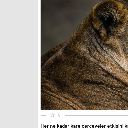
4
Her ne kadar kare çerçeveler etkisini k