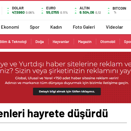
DOLAR
EURO
ALTIN
BITCOIN
47,5960
55,0755
6.504,06
%
0.06%
0.11%
0,12
Ekonomi
Spor
Kadın
Foto Galeri
Videolar
Bilim & Teknoloji
Doğa
Hayvanlar
Magazin
Otomobil
Spo
renleri hayrete düşürdü