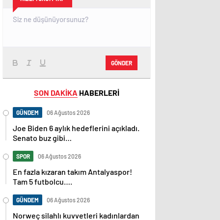
GÖNDER
SON DAKİKA
HABERLERİ
GÜNDEM
06 Ağustos 2026
Joe Biden 6 aylık hedeflerini açıkladı.
Senato buz gibi…
SPOR
06 Ağustos 2026
En fazla kızaran takım Antalyaspor!
Tam 5 futbolcu….
GÜNDEM
06 Ağustos 2026
Norweç silahlı kuvvetleri kadınlardan