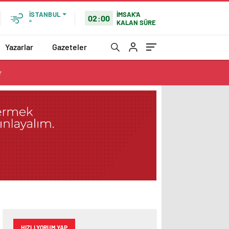
İMSAK'A
İSTANBUL
02:00
KALAN SÜRE
°
Yazarlar
Gazeteler
r
HIZLI YORUM YAP