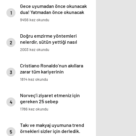
Gece uyumadan önce okunacak
dua! Yatmadan önce okunacak
1
dualar! Uyumak için hangi dua?
9456 kez okundu
Doğru emzirme yöntemleri
nelerdir, sütün yettiği nasıl
2
anlaşılır?
2003 kez okundu
Cristiano Ronaldo’nun akıllara
zarar tüm kariyerinin
3
istatistiğini çıkardık !
1814 kez okundu
Norveç’i ziyaret etmeniz için
gereken 25 sebep
4
1786 kez okundu
Takı ve makyaj uyumuna trend
örnekleri sizler için derledik.
5