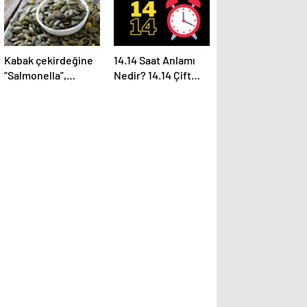
Kabak çekirdeğine
14.14 Saat Anlamı
“Salmonella”,
Nedir? 14.14 Çift
zencefile “Bacillus
Saatlerin Anlamı
cereus” nasıl
Nasıl Yorumlanır?
bulaşıyor?