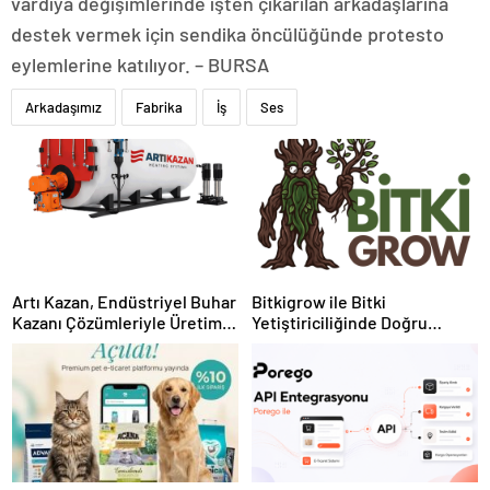
vardiya değişimlerinde işten çıkarılan arkadaşlarına
destek vermek için sendika öncülüğünde protesto
eylemlerine katılıyor. – BURSA
Arkadaşımız
Fabrika
İş
Ses
Artı Kazan, Endüstriyel Buhar
Bitkigrow ile Bitki
Kazanı Çözümleriyle Üretim
Yetiştiriciliğinde Doğru
Tesislerine Verimli Sistemler
Ekipman ve Ürün Seçimi
Sunuyor