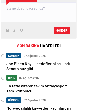
GÖNDER
SON DAKİKA
HABERLERİ
GÜNDEM
07 Ağustos 2026
Joe Biden 6 aylık hedeflerini açıkladı.
Senato buz gibi…
SPOR
07 Ağustos 2026
En fazla kızaran takım Antalyaspor!
Tam 5 futbolcu….
GÜNDEM
07 Ağustos 2026
Norweç silahlı kuvvetleri kadınlardan