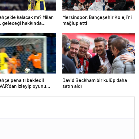
hçe’de kalacak mı? Milan
Mersinspor, Bahçeşehir Koleji’ni
r, geleceği hakkında
mağlup etti
u
hçe penaltı bekledi!
David Beckham bir kulüp daha
AR’dan izleyip oyunu
satın aldı
dü