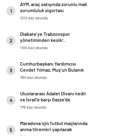
AYM, araç satışında zorunlu mali
sorumluluk sigortası
1
düzenlemesini iptal etti
1312 kez okundu
Diabate’ye Trabzonspor
yönetiminden kesik! .
2
1104 kez okundu
Cumhurbaşkanı Yardımcısı
Cevdet Yılmaz, Muş’un Bulanık
3
ilçesinde halka hitap etti
784 kez okundu
Uluslararası Adalet Divanı nedir
ve İsrail’e karşı Gazze’de
4
soykırım davası neden bu
776 kez okundu
mahkemede görülecek?
Maradona için futbol maçlarında
anma törenleri yapılacak
5