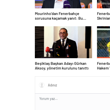
Mourinho’dan Fenerbahçe
Fenerba
sorusuna kaçamak yanıt: Bu
Skrinia
soruyu anlamadım
konuşt
Beşiktaş Başkan Adayı Gürkan
Fenerba
Aksoy, yönetim kurulunu tanıttı
Hakem V
sürdür