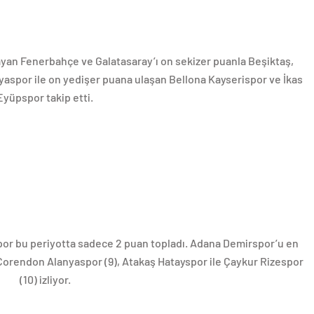
layan Fenerbahçe ve Galatasaray’ı on sekizer puanla Beşiktaş,
spor ile on yedişer puana ulaşan Bellona Kayserispor ve İkas
Eyüpspor takip etti.
r bu periyotta sadece 2 puan topladı. Adana Demirspor’u en
, Corendon Alanyaspor (9), Atakaş Hatayspor ile Çaykur Rizespor
(10) izliyor.