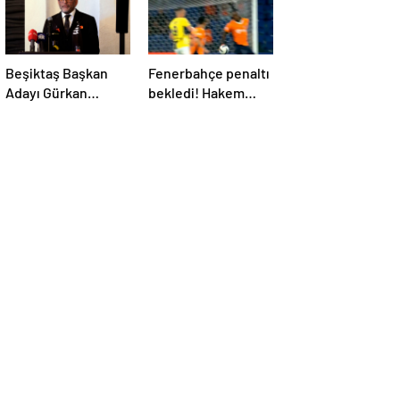
Beşiktaş Başkan
Fenerbahçe penaltı
Adayı Gürkan
bekledi! Hakem
Aksoy, yönetim
VAR’dan izleyip
kurulunu tanıttı
oyunu sürdürdü