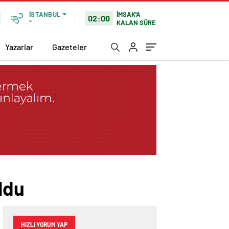
İMSAK'A
İSTANBUL
02:00
KALAN SÜRE
°
Yazarlar
Gazeteler
ldu
HIZLI YORUM YAP