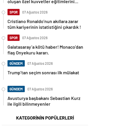
oluşan özel kuvvetler eğitimlerini
başlattı.
SPOR
07 Ağustos 2026
Cristiano Ronaldo’nun akıllara zarar
tüm kariyerinin istatistiğini çıkardık !
SPOR
07 Ağustos 2026
Galatasaray’a kötü haber! Monaco’dan
flaş Onyekuru kararı.
GÜNDEM
07 Ağustos 2026
Trump’tan seçim sonrası ilk mülakat
GÜNDEM
07 Ağustos 2026
Avusturya başbakanı Sebastian Kurz
ile ilgili bilinmeyenler
KATEGORİNİN POPÜLERLERİ