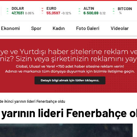
DOLAR
EURO
ALTIN
BITCOIN
47,7031
55,0597
6.500,69
%
0.05%
-0.12%
0,12
Ekonomi
Spor
Kadın
Foto Galeri
Videolar
de ikinci yarının lideri Fenerbahçe oldu
 yarının lideri Fenerbahçe o