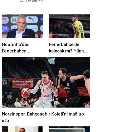
741 kez okundu
Mourinho’dan
Fenerbahçe’de
Fenerbahçe
kalacak mı? Milan
sorusuna kaçamak
Skriniar, geleceği
yanıt: Bu soruyu
hakkında konuştu
anlamadım
Mersinspor, Bahçeşehir Koleji’ni mağlup
etti