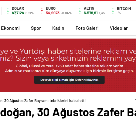
DOLAR
EURO
ALTIN
BITCOIN
47,7124
54,9973
6.579,91
%
0.17%
-0.04%
1,35
Ekonomi
Spor
Kadın
Foto Galeri
Videolar
 30 Ağustos Zafer Bayramı tebriklerini kabul etti
oğan, 30 Ağustos Zafer Bay