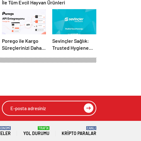
İle Tüm Evcil Hayvan Ürünleri
Porego ile Kargo
Sevinçler Sağlık:
Süreçlerinizi Daha
Trusted Hygiene
Kolay Yönetin
Product
Manufacturer in
Turkey
HIZLI YORUM YAP