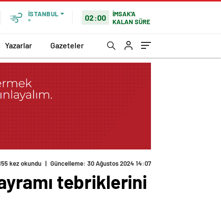
İMSAK'A
İSTANBUL
02:00
KALAN SÜRE
°
Yazarlar
Gazeteler
ramı tebriklerini