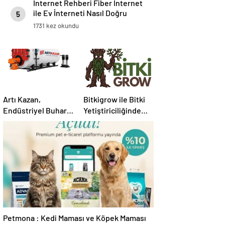
İnternet Rehberi Fiber İnternet
ile Ev İnterneti Nasıl Doğru
5
Seçilir
1731 kez okundu
Artı Kazan,
Bitkigrow ile Bitki
Endüstriyel Buhar
Yetiştiriciliğinde
Kazanı
Doğru Ekipman ve
Çözümleriyle
Ürün Seçimi
Üretim Tesislerine
Verimli Sistemler
Sunuyor
Petmona : Kedi Maması ve Köpek Maması