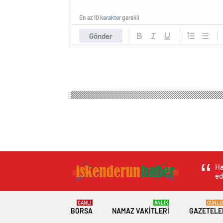
En az 10 karakter gerekli
Gönder
İskenderun Haber
Genel
Çorum’da kaçan maymun 
Çorum’da kaçan ma