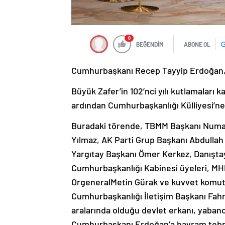
0
BEĞENDİM
ABONE OL
Cumhurbaşkanı Recep Tayyip Erdoğan, 3
Büyük Zafer’in 102’nci yılı kutlamaları
ardından Cumhurbaşkanlığı Külliyesi’ne
Buradaki törende, TBMM Başkanı Numa
Yılmaz, AK Parti Grup Başkanı Abdulla
Yargıtay Başkanı Ömer Kerkez, Danıştay
Cumhurbaşkanlığı Kabinesi üyeleri, MH
OrgeneralMetin Gürak ve kuvvet komutan
Cumhurbaşkanlığı İletişim Başkanı Fahr
aralarında olduğu devlet erkanı, yabancı
Cumhurbaşkanı Erdoğan’a bayram tebri