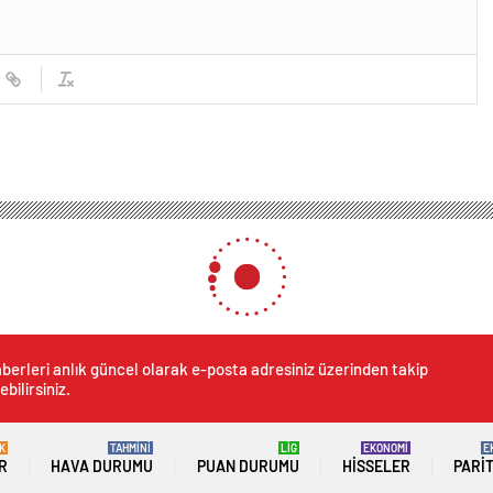
genç kızı ısırdı
ymun genç kızı ısırdı