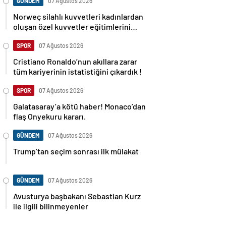
GÜNDEM
07 Ağustos 2026
Norweç silahlı kuvvetleri kadınlardan
oluşan özel kuvvetler eğitimlerini
başlattı.
SPOR
07 Ağustos 2026
Cristiano Ronaldo’nun akıllara zarar
tüm kariyerinin istatistiğini çıkardık !
SPOR
07 Ağustos 2026
Galatasaray’a kötü haber! Monaco’dan
flaş Onyekuru kararı.
GÜNDEM
07 Ağustos 2026
Trump’tan seçim sonrası ilk mülakat
GÜNDEM
07 Ağustos 2026
Avusturya başbakanı Sebastian Kurz
ile ilgili bilinmeyenler