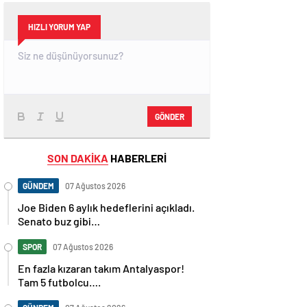
HIZLI YORUM YAP
GÖNDER
SON DAKİKA
HABERLERİ
GÜNDEM
07 Ağustos 2026
Joe Biden 6 aylık hedeflerini açıkladı.
Senato buz gibi…
SPOR
07 Ağustos 2026
En fazla kızaran takım Antalyaspor!
Tam 5 futbolcu….