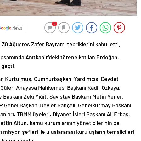
0
News
0 Ağustos Zafer Bayramı tebriklerini kabul etti.
 kapsamında Anıtkabir’deki törene katılan Erdoğan,
 geçti.
n Kurtulmuş, Cumhurbaşkanı Yardımcısı Cevdet
h Güler, Anayasa Mahkemesi Başkanı Kadir Özkaya,
 Başkanı Zeki Yiğit, Sayıştay Başkanı Metin Yener,
P Genel Başkanı Devlet Bahçeli, Genelkurmay Başkanı
ları, TBMM üyeleri, Diyanet İşleri Başkanı Ali Erbaş,
ettin Altun, kamu kurumlarının yöneticilerinin de
 misyon şefleri ile uluslararası kuruluşların temsilcileri
klerini sundu.