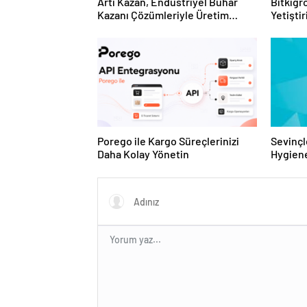
Artı Kazan, Endüstriyel Buhar
Bitkigro
Kazanı Çözümleriyle Üretim
Yetişti
Tesislerine Verimli Sistemler
ve Ürün
Sunuyor
Porego ile Kargo Süreçlerinizi
Sevinçl
Daha Kolay Yönetin
Hygiene
Turkey