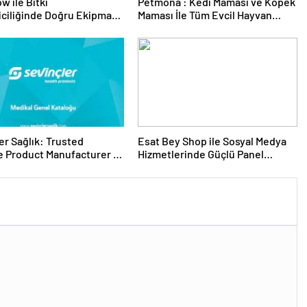
w ile Bitki
Petmona : Kedi Maması ve Köpek
riciliğinde Doğru Ekipman
Maması İle Tüm Evcil Hayvan
 Seçimi
Ürünleri
er Sağlık: Trusted
Esat Bey Shop ile Sosyal Medya
 Product Manufacturer in
Hizmetlerinde Güçlü Panel
Deneyimi