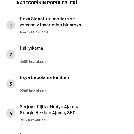
KATEGORİNİN POPÜLERLERİ
Roxx Signature modern ve
zamansız tasarımları bir araya
1
getiriyor
4347 kez okundu
Halı yıkama
2
3590 kez okundu
Eşya Depolama Rehberi
3
2299 kez okundu
Serjoy : Dijital Medya Ajansı,
Google Reklam Ajansı, SEO
4
Ajansı ve Web Tasarım Ajansı
2157 kez okundu