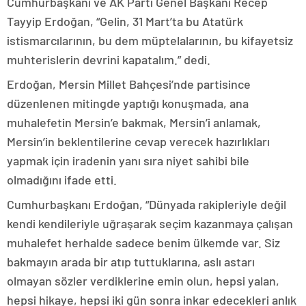
Cumhurbaşkanı ve AK Parti Genel Başkanı Recep
Tayyip Erdoğan, “Gelin, 31 Mart’ta bu Atatürk
istismarcılarının, bu dem müptelalarının, bu kifayetsiz
muhterislerin devrini kapatalım.” dedi.
Erdoğan, Mersin Millet Bahçesi’nde partisince
düzenlenen mitingde yaptığı konuşmada, ana
muhalefetin Mersin’e bakmak, Mersin’i anlamak,
Mersin’in beklentilerine cevap verecek hazırlıkları
yapmak için iradenin yanı sıra niyet sahibi bile
olmadığını ifade etti.
Cumhurbaşkanı Erdoğan, “Dünyada rakipleriyle değil
kendi kendileriyle uğraşarak seçim kazanmaya çalışan
muhalefet herhalde sadece benim ülkemde var. Siz
bakmayın arada bir atıp tuttuklarına, aslı astarı
olmayan sözler verdiklerine emin olun, hepsi yalan,
hepsi hikaye, hepsi iki gün sonra inkar edecekleri anlık