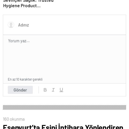
Hygiene Product
Manufacturer in Turkey
En az 10 karakter gerekli
Gönder
160 okunma
Esenyurt’ta Eşini İntihara Yönlendiren