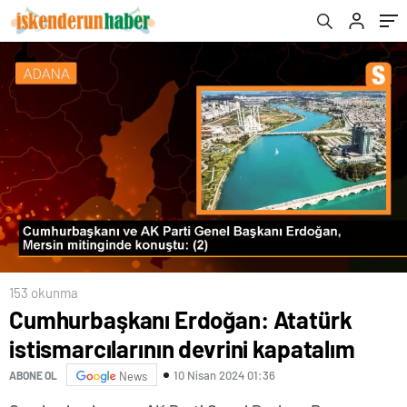
153 okunma
Cumhurbaşkanı Erdoğan: Atatürk
istismarcılarının devrini kapatalım
10 Nisan 2024 01:36
ABONE OL
News