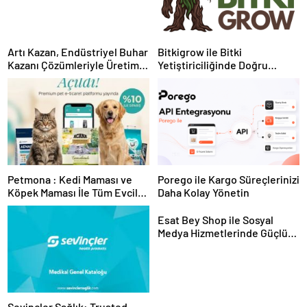
Artı Kazan, Endüstriyel Buhar
Bitkigrow ile Bitki
Kazanı Çözümleriyle Üretim
Yetiştiriciliğinde Doğru
Tesislerine Verimli Sistemler
Ekipman ve Ürün Seçimi
Sunuyor
Petmona : Kedi Maması ve
Porego ile Kargo Süreçlerinizi
Köpek Maması İle Tüm Evcil
Daha Kolay Yönetin
Hayvan Ürünleri
Esat Bey Shop ile Sosyal
Medya Hizmetlerinde Güçlü
Panel Deneyimi
Sevinçler Sağlık: Trusted