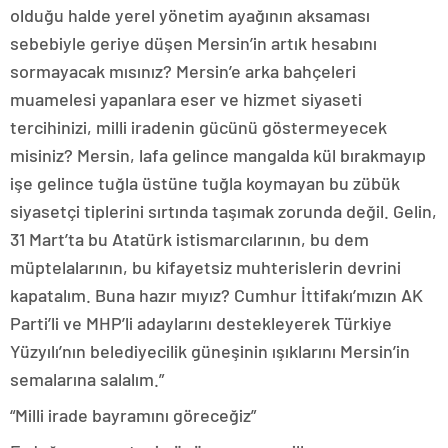
olduğu halde yerel yönetim ayağının aksaması
sebebiyle geriye düşen Mersin’in artık hesabını
sormayacak mısınız? Mersin’e arka bahçeleri
muamelesi yapanlara eser ve hizmet siyaseti
tercihinizi, milli iradenin gücünü göstermeyecek
misiniz? Mersin, lafa gelince mangalda kül bırakmayıp
işe gelince tuğla üstüne tuğla koymayan bu zübük
siyasetçi tiplerini sırtında taşımak zorunda değil. Gelin,
31 Mart’ta bu Atatürk istismarcılarının, bu dem
müptelalarının, bu kifayetsiz muhterislerin devrini
kapatalım. Buna hazır mıyız? Cumhur İttifakı’mızın AK
Parti’li ve MHP’li adaylarını destekleyerek Türkiye
Yüzyılı’nın belediyecilik güneşinin ışıklarını Mersin’in
semalarına salalım.”
“Milli irade bayramını göreceğiz”